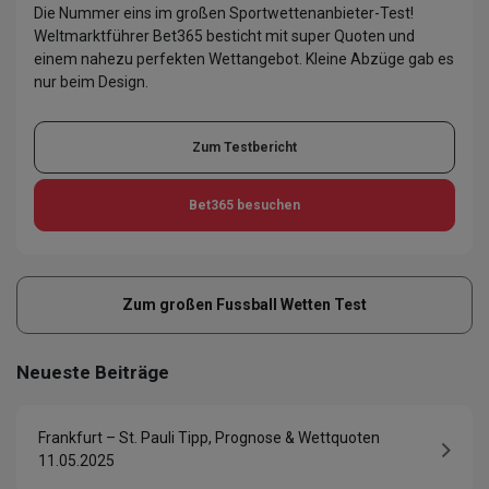
Die Nummer eins im großen Sportwettenanbieter-Test!
Weltmarktführer Bet365 besticht mit super Quoten und
einem nahezu perfekten Wettangebot. Kleine Abzüge gab es
nur beim Design.
Zum Testbericht
Bet365
besuchen
Zum großen Fussball Wetten Test
Neueste Beiträge
Frankfurt – St. Pauli Tipp, Prognose & Wettquoten
11.05.2025