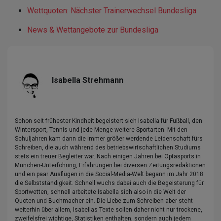
Wettquoten: Nächster Trainerwechsel Bundesliga
News & Wettangebote zur Bundesliga
Isabella Strehmann
Schon seit frühester Kindheit begeistert sich Isabella für Fußball, den
Wintersport, Tennis und jede Menge weitere Sportarten. Mit den
Schuljahren kam dann die immer größer werdende Leidenschaft fürs
Schreiben, die auch während des betriebswirtschaftlichen Studiums
stets ein treuer Begleiter war. Nach einigen Jahren bei Optasports in
München-Unterföhring, Erfahrungen bei diversen Zeitungsredaktionen
und ein paar Ausflügen in die Social-Media-Welt begann im Jahr 2018
die Selbstständigkeit. Schnell wuchs dabei auch die Begeisterung für
Sportwetten, schnell arbeitete Isabella sich also in die Welt der
Quoten und Buchmacher ein. Die Liebe zum Schreiben aber steht
weiterhin über allem, Isabellas Texte sollen daher nicht nur trockene,
zweifelsfrei wichtige, Statistiken enthalten, sondern auch jedem