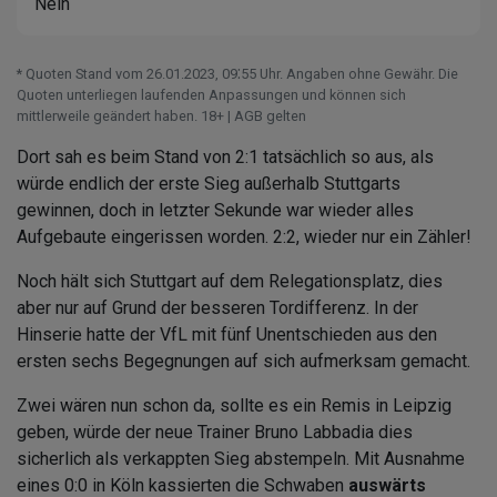
Nein
* Quoten Stand vom 26.01.2023‚ 09⁚55 Uhr. Angaben ohne Gewähr. Die
Quoten unterliegen laufenden Anpassungen und können sich
mittlerweile geändert haben. 18+ | AGB gelten
Dort sah es beim Stand von 2:1 tatsächlich so aus, als
würde endlich der erste Sieg außerhalb Stuttgarts
gewinnen, doch in letzter Sekunde war wieder alles
Aufgebaute eingerissen worden. 2:2, wieder nur ein Zähler!
Noch hält sich Stuttgart auf dem Relegationsplatz, dies
aber nur auf Grund der besseren Tordifferenz. In der
Hinserie hatte der VfL mit fünf Unentschieden aus den
ersten sechs Begegnungen auf sich aufmerksam gemacht.
Zwei wären nun schon da, sollte es ein Remis in Leipzig
geben, würde der neue Trainer Bruno Labbadia dies
sicherlich als verkappten Sieg abstempeln. Mit Ausnahme
eines 0:0 in Köln kassierten die Schwaben
auswärts