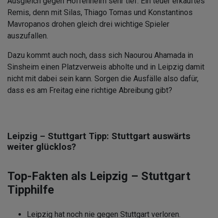
Ausgleich gegen Hoffenheim sehr tief. Ein teuer erkauftes
Remis, denn mit Silas, Thiago Tomas und Konstantinos
Mavropanos drohen gleich drei wichtige Spieler
auszufallen.
Dazu kommt auch noch, dass sich Naourou Ahamada in
Sinsheim einen Platzverweis abholte und in Leipzig damit
nicht mit dabei sein kann. Sorgen die Ausfälle also dafür,
dass es am Freitag eine richtige Abreibung gibt?
Leipzig – Stuttgart Tipp: Stuttgart auswärts
weiter glücklos?
Top-Fakten als Leipzig – Stuttgart
Tipphilfe
Leipzig hat noch nie gegen Stuttgart verloren.