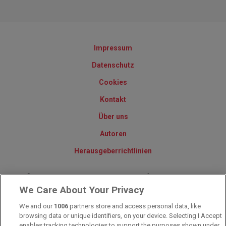
Impressum
Datenschutz
Cookies
Kontakt
Über uns
Autoren
Herausgeberrichtlinien
© 2010-2025 - Sportwettentest.net - Der große Sportwettentest
We Care About Your Privacy
We and our
1006
partners store and access personal data, like
Sportwetten Angebote sind nur für Volljährige verfügbar. Es gelten
browsing data or unique identifiers, on your device. Selecting I Accept
immer die AGB auf den jeweiligen Webseiten der Buchmacher.
Wetten kann Spaß, aber auch süchtig machen!
enables tracking technologies to support the purposes shown under