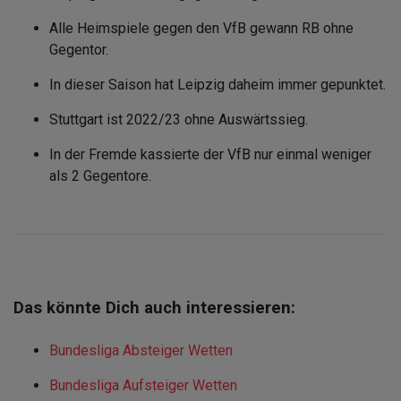
Alle Heimspiele gegen den VfB gewann RB ohne
Gegentor.
In dieser Saison hat Leipzig daheim immer gepunktet.
Stuttgart ist 2022/23 ohne Auswärtssieg.
In der Fremde kassierte der VfB nur einmal weniger
als 2 Gegentore.
Das könnte Dich auch interessieren:
Bundesliga Absteiger Wetten
Bundesliga Aufsteiger Wetten