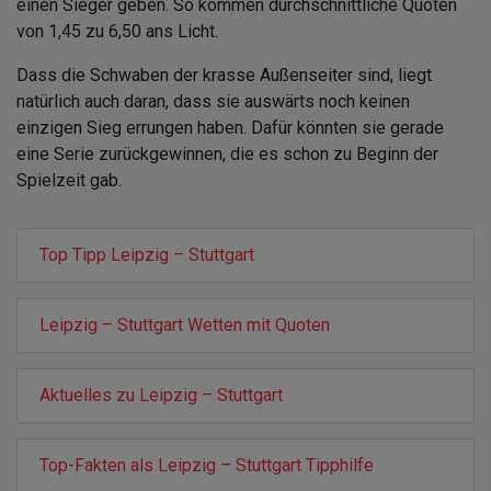
einen Sieger geben. So kommen durchschnittliche Quoten
von 1,45 zu 6,50 ans Licht.
Dass die Schwaben der krasse Außenseiter sind, liegt
natürlich auch daran, dass sie auswärts noch keinen
einzigen Sieg errungen haben. Dafür könnten sie gerade
eine Serie zurückgewinnen, die es schon zu Beginn der
Spielzeit gab.
Top Tipp Leipzig – Stuttgart
Leipzig – Stuttgart Wetten mit Quoten
Aktuelles zu Leipzig – Stuttgart
Top-Fakten als Leipzig – Stuttgart Tipphilfe