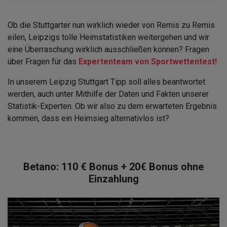
Ob die Stuttgarter nun wirklich wieder von Remis zu Remis
eilen, Leipzigs tolle Heimstatistiken weitergehen und wir
eine Überraschung wirklich ausschließen können? Fragen
über Fragen für das
Expertenteam von Sportwettentest!
In unserem Leipzig Stuttgart Tipp soll alles beantwortet
werden, auch unter Mithilfe der Daten und Fakten unserer
Statistik-Experten. Ob wir also zu dem erwarteten Ergebnis
kommen, dass ein Heimsieg alternativlos ist?
Betano: 110 € Bonus + 20€ Bonus ohne
Einzahlung