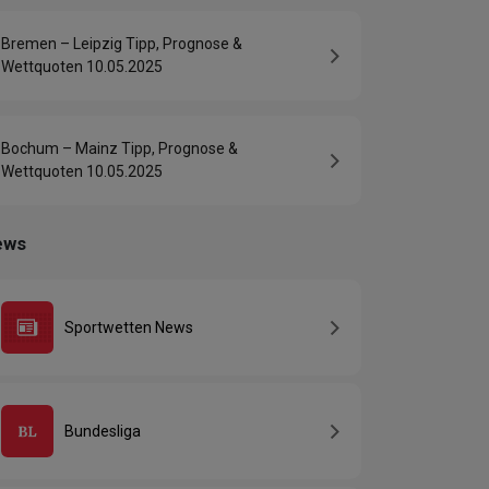
Bremen – Leipzig Tipp, Prognose &
Wettquoten 10.05.2025
Bochum – Mainz Tipp, Prognose &
Wettquoten 10.05.2025
ews
Sportwetten News
Bundesliga