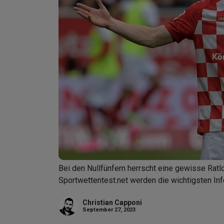
Bei den Nullfünfern herrscht eine gewisse Rat
Sportwettentest.net werden die wichtigsten In
Christian Capponi
September 27, 2023