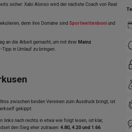
eits sicher: Xabi Alonso wird der nächste Coach von Real
Te
ekulieren, denn ihre Domäne sind
Sportwettenboni
und
g an die Arbeit gemacht, um mit ihrer
Mainz
Tipp in Umlauf zu bringen.
rkusen
ltnis zwischen beiden Vereinen zum Ausdruck bringt, ist
erkself gekippt.
inks nach rechts in etwa wie folgt lesen, ist klar,
dset den Sieg eher zutrauen:
4.80, 4.20 und 1.66
.