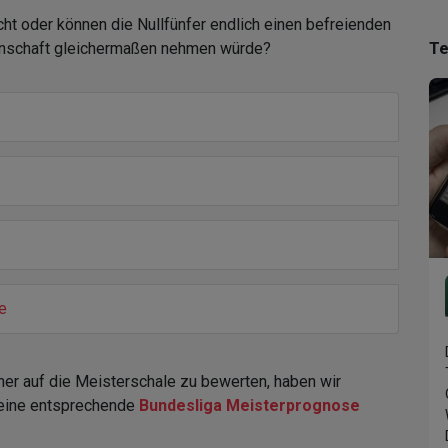
cht oder können die Nullfünfer endlich einen befreienden
Te
annschaft gleichermaßen nehmen würde?
e
ner auf die Meisterschale zu bewerten, haben wir
d eine entsprechende
Bundesliga Meisterprognose