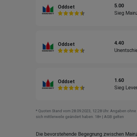
5.00
Oddset
Sieg Main
4.40
Oddset
Unentschi
1.60
Oddset
Sieg Leve
* Quoten Stand vom 28.09.2023‚ 12⁚28 Uhr. Angaben ohn
sich mittlerweile geändert haben. 18+ | AGB gelten
Die bevorstehende Begegnung zwischen Mainz 