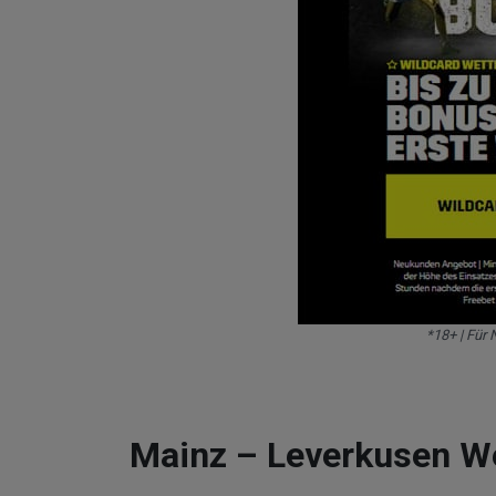
*18+ | Für
Mainz – Leverkusen W