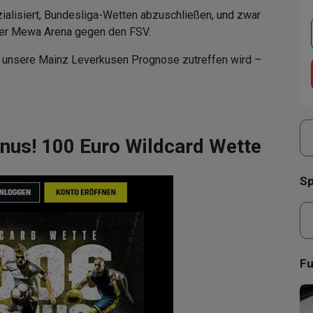
alisiert, Bundesliga-Wetten abzuschließen, und zwar
der Mewa Arena gegen den FSV.
ss unsere Mainz Leverkusen Prognose zutreffen wird –
us! 100 Euro Wildcard Wette
Sp
Fu