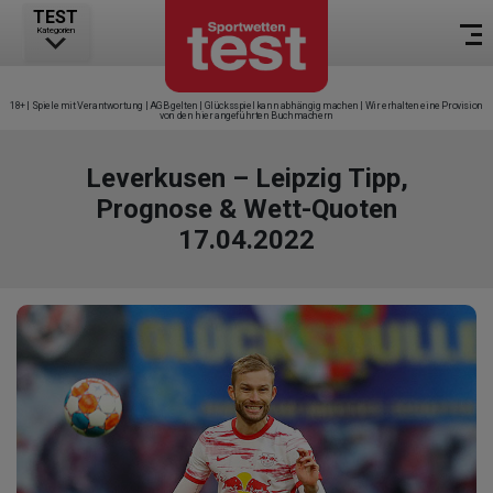
TEST
Kategorien
18+ | Spiele mit Verantwortung | AGB gelten | Glücksspiel kann abhängig machen | Wir erhalten eine Provision
von den hier angeführten Buchmachern
Leverkusen – Leipzig Tipp,
Prognose & Wett-Quoten
17.04.2022