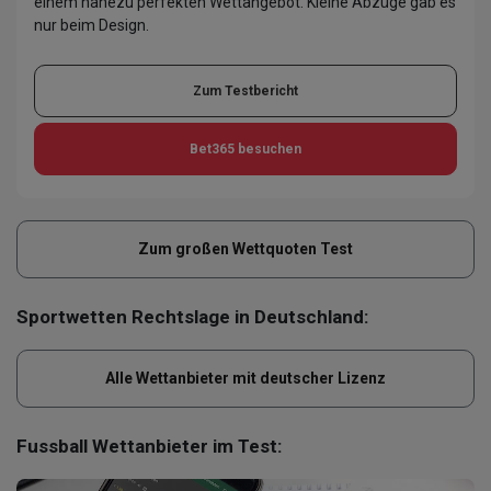
einem nahezu perfekten Wettangebot. Kleine Abzüge gab es
nur beim Design.
Zum Testbericht
Bet365
besuchen
Zum großen Wettquoten Test
Sportwetten Rechtslage in Deutschland:
Alle Wettanbieter mit deutscher Lizenz
Fussball Wettanbieter im Test: