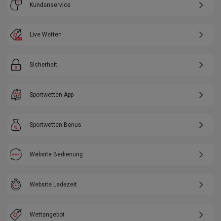
Kundenservice
Live Wetten
Sicherheit
Sportwetten App
Sportwetten Bonus
Website Bedienung
Website Ladezeit
Wettangebot