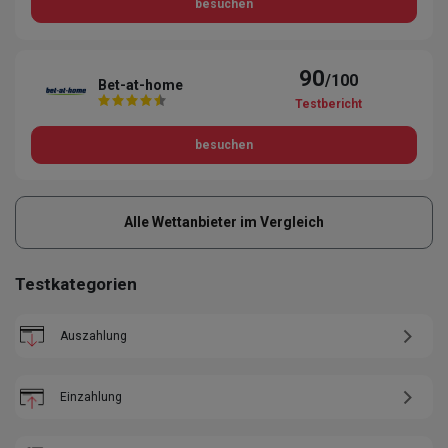
besuchen
90
/100
Bet-at-home
Testbericht
besuchen
Alle Wettanbieter im Vergleich
Testkategorien
Auszahlung
Einzahlung