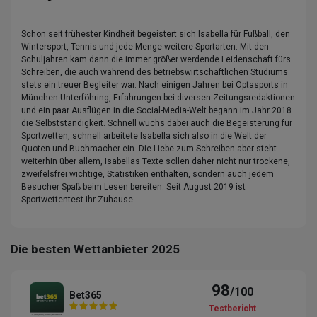
Schon seit frühester Kindheit begeistert sich Isabella für Fußball, den
Wintersport, Tennis und jede Menge weitere Sportarten. Mit den
Schuljahren kam dann die immer größer werdende Leidenschaft fürs
Schreiben, die auch während des betriebswirtschaftlichen Studiums
stets ein treuer Begleiter war. Nach einigen Jahren bei Optasports in
München-Unterföhring, Erfahrungen bei diversen Zeitungsredaktionen
und ein paar Ausflügen in die Social-Media-Welt begann im Jahr 2018
die Selbstständigkeit. Schnell wuchs dabei auch die Begeisterung für
Sportwetten, schnell arbeitete Isabella sich also in die Welt der
Quoten und Buchmacher ein. Die Liebe zum Schreiben aber steht
weiterhin über allem, Isabellas Texte sollen daher nicht nur trockene,
zweifelsfrei wichtige, Statistiken enthalten, sondern auch jedem
Besucher Spaß beim Lesen bereiten. Seit August 2019 ist
Sportwettentest ihr Zuhause.
Die besten Wettanbieter 2025
98
/100
Bet365
Testbericht