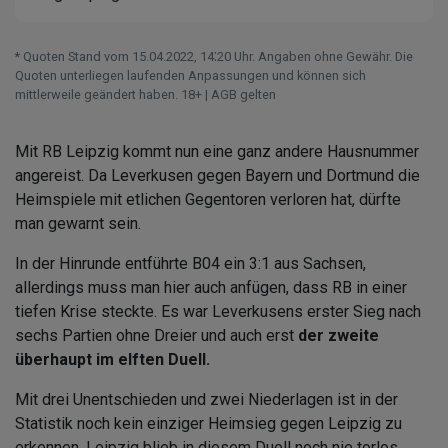
* Quoten Stand vom 15.04.2022‚ 14⁚20 Uhr. Angaben ohne Gewähr. Die
Quoten unterliegen laufenden Anpassungen und können sich
mittlerweile geändert haben. 18+ | AGB gelten
Mit RB Leipzig kommt nun eine ganz andere Hausnummer
angereist. Da Leverkusen gegen Bayern und Dortmund die
Heimspiele mit etlichen Gegentoren verloren hat, dürfte
man gewarnt sein.
In der Hinrunde entführte B04 ein 3:1 aus Sachsen,
allerdings muss man hier auch anfügen, dass RB in einer
tiefen Krise steckte. Es war Leverkusens erster Sieg nach
sechs Partien ohne Dreier und auch erst
der zweite
überhaupt im elften Duell.
Mit drei Unentschieden und zwei Niederlagen ist in der
Statistik noch kein einziger Heimsieg gegen Leipzig zu
erkennen. Leipzig blieb in diesem Duell noch nie torlos,