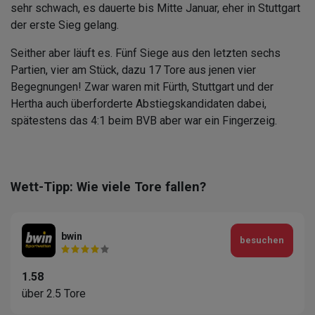
sehr schwach, es dauerte bis Mitte Januar, eher in Stuttgart
der erste Sieg gelang.
Seither aber läuft es. Fünf Siege aus den letzten sechs
Partien, vier am Stück, dazu 17 Tore aus jenen vier
Begegnungen! Zwar waren mit Fürth, Stuttgart und der
Hertha auch überforderte Abstiegskandidaten dabei,
spätestens das 4:1 beim BVB aber war ein Fingerzeig.
Wett-Tipp: Wie viele Tore fallen?
bwin
besuchen
1.58
über 2.5 Tore