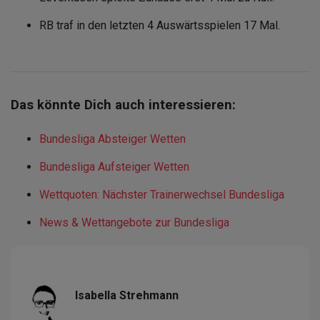
RB traf in den letzten 4 Auswärtsspielen 17 Mal.
Das könnte Dich auch interessieren:
Bundesliga Absteiger Wetten
Bundesliga Aufsteiger Wetten
Wettquoten: Nächster Trainerwechsel Bundesliga
News & Wettangebote zur Bundesliga
Isabella Strehmann