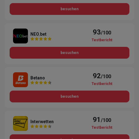
besuchen
93
/100
NEO.bet
Testbericht
besuchen
92
/100
Betano
Testbericht
besuchen
91
/100
Interwetten
Testbericht