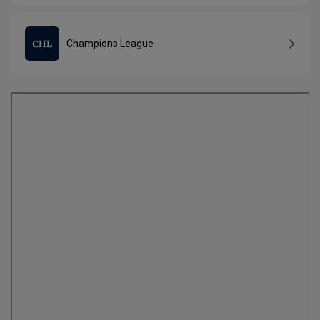
Champions League