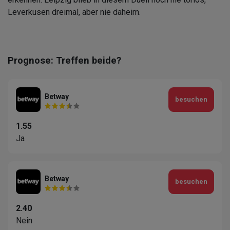
Leverkusen dreimal, aber nie daheim.
Prognose: Treffen beide?
Betway
besuchen
1.55
Ja
Betway
besuchen
2.40
Nein