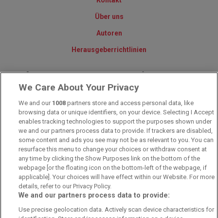
Über uns
Autoren
Herausgeberrichtlinien
© 2010-2025 - Sportwettentest.net - Der große Sportwettentest
We Care About Your Privacy
We and our
1008
partners store and access personal data, like
Sportwetten Angebote sind nur für Volljährige verfügbar. Es gelten
browsing data or unique identifiers, on your device. Selecting I Accept
immer die AGB auf den jeweiligen Webseiten der Buchmacher.
Wetten kann Spaß, aber auch süchtig machen!
enables tracking technologies to support the purposes shown under
we and our partners process data to provide. If trackers are disabled,
some content and ads you see may not be as relevant to you. You can
resurface this menu to change your choices or withdraw consent at
any time by clicking the Show Purposes link on the bottom of the
webpage [or the floating icon on the bottom-left of the webpage, if
applicable]. Your choices will have effect within our Website. For more
details, refer to our Privacy Policy.
We and our partners process data to provide:
Suchtrisiken, Glücksspiel kann süchtig machen - Hilfe finden Sie auf
Use precise geolocation data. Actively scan device characteristics for
buwei.de