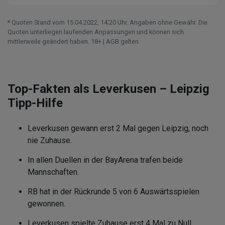
* Quoten Stand vom 15.04.2022‚ 14⁚20 Uhr. Angaben ohne Gewähr. Die
Quoten unterliegen laufenden Anpassungen und können sich
mittlerweile geändert haben. 18+ | AGB gelten
Top-Fakten als Leverkusen – Leipzig
Tipp-Hilfe
Leverkusen gewann erst 2 Mal gegen Leipzig, noch
nie Zuhause.
In allen Duellen in der BayArena trafen beide
Mannschaften.
RB hat in der Rückrunde 5 von 6 Auswärtsspielen
gewonnen.
Leverkusen spielte Zuhause erst 4 Mal zu Null.