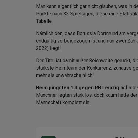
Man kann eigentlich gar nicht glauben, was in d
Punkte nach 33 Spieltagen, diese eine Statistik 
Tabelle.
Nämlich den, dass Borussia Dortmund am ver
endgültig vorbeigezogen ist und nun zwei Zäh
2022) liegt!
Der Titel ist damit außer Reichweite gerückt, 
stärkste Heimteam der Konkurrenz, zuhause geg
mehr als unwahrscheinlich!
Beim jüngsten 1:3 gegen RB Leipzig
lief all
Münchner legten stark los, doch kaum hatte der
Mannschaft komplett ein.