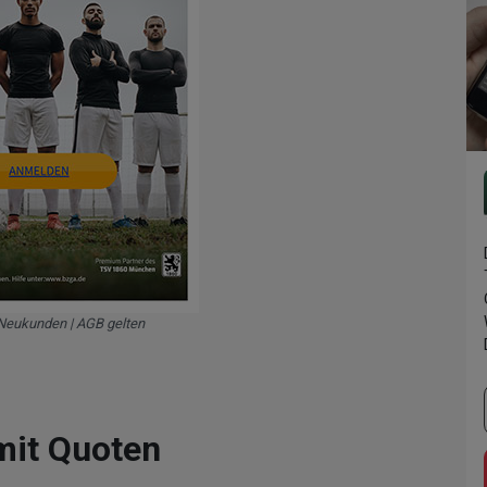
 Neukunden | AGB gelten
mit Quoten