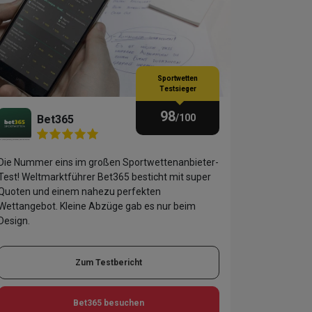
Sportwetten
Testsieger
98
/100
Bet365
Die Nummer eins im großen Sportwettenanbieter-
Test! Weltmarktführer Bet365 besticht mit super
Quoten und einem nahezu perfekten
Wettangebot. Kleine Abzüge gab es nur beim
Design.
Zum Testbericht
Bet365
besuchen