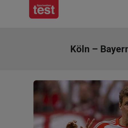
Köln – Bayer