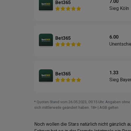
7.00
Bet365
Sieg Köln
6.00
Bet365
Unentschi
1.33
Bet365
Sieg Baye
* Quoten Stand vom 26.05.2023‚ 09⁚15 Uhr. Angaben ohn
sich mittlerweile geändert haben. 18+ | AGB gelten
Noch wollen die Stars natürlich nicht gänzlich a