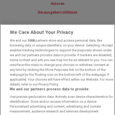
Autoren
Herausgeberrichtlinien
© 2010-2025 - Sportwettentest.net - Der große Sportwettentest
We Care About Your Privacy
We and our
1008
partners store and access personal data, like
Sportwetten Angebote sind nur für Volljährige verfügbar. Es gelten
browsing data or unique identifiers, on your device. Selecting I Accept
immer die AGB auf den jeweiligen Webseiten der Buchmacher.
Wetten kann Spaß, aber auch süchtig machen!
enables tracking technologies to support the purposes shown under
we and our partners process data to provide. If trackers are disabled,
some content and ads you see may not be as relevant to you. You can
resurface this menu to change your choices or withdraw consent at
any time by clicking the Show Purposes link on the bottom of the
webpage [or the floating icon on the bottom-left of the webpage, if
applicable]. Your choices will have effect within our Website. For more
details, refer to our Privacy Policy.
We and our partners process data to provide:
Suchtrisiken, Glücksspiel kann süchtig machen - Hilfe finden Sie auf
Use precise geolocation data. Actively scan device characteristics for
buwei.de
identification. Store and/or access information on a device.
Personalised advertising and content, advertising and content
Alle Anbieter auf dieser Webseite sind offiziell in Deutschland
lizenziert
und
werden von der
Gemeinsamen Glücksspielbehörde der Länder
reguliert
measurement, audience research and services development.