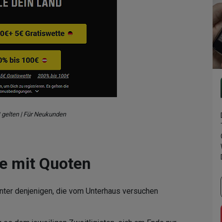
 gelten | Für Neukunden
e mit Quoten
unter denjenigen, die vom Unterhaus versuchen