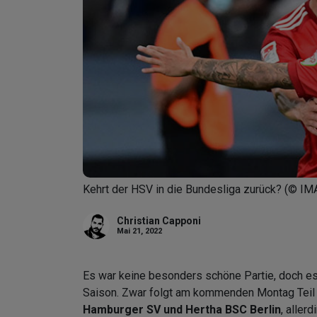
Kehrt der HSV in die Bundesliga zurück? (© I
Christian Capponi
Mai 21, 2022
Es war keine besonders schöne Partie, doch es
Saison. Zwar folgt am kommenden Montag Tei
Hamburger SV und Hertha BSC Berlin
, aller