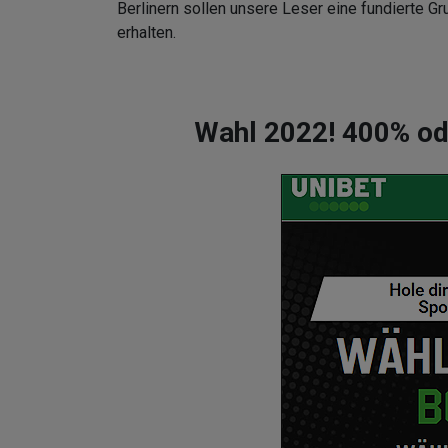
Berlinern sollen unsere Leser eine fundierte G
erhalten.
Wahl 2022! 400% od