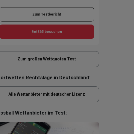
Zum Testbericht
Bet365
besuchen
Zum großen Wettquoten Test
ortwetten Rechtslage in Deutschland:
Alle Wettanbieter mit deutscher Lizenz
ssball Wettanbieter im Test: