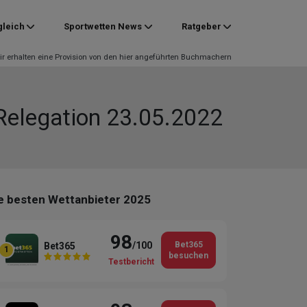
gleich
Sportwetten News
Ratgeber
Wir erhalten eine Provision von den hier angeführten Buchmachern
 Relegation 23.05.2022
e besten Wettanbieter 2025
98
/100
Bet365
Bet365
besuchen
Testbericht