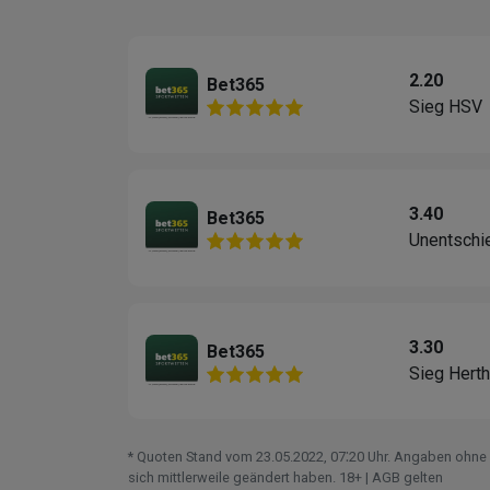
2.20
Bet365
Sieg HSV
3.40
Bet365
Unentschi
3.30
Bet365
Sieg Hert
* Quoten Stand vom 23.05.2022‚ 07⁚20 Uhr. Angaben ohn
sich mittlerweile geändert haben. 18+ | AGB gelten