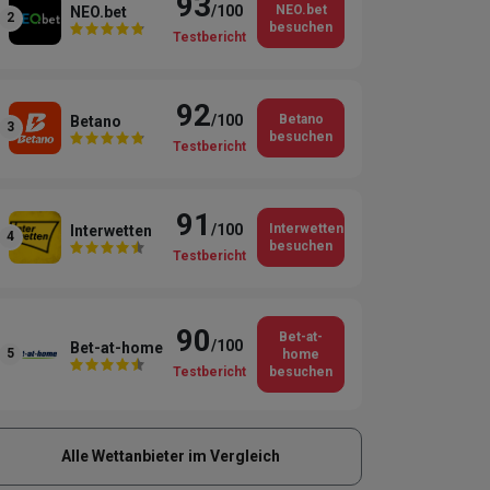
93
/100
NEO.bet
NEO.bet
besuchen
Testbericht
92
/100
Betano
Betano
besuchen
Testbericht
91
/100
Interwetten
Interwetten
besuchen
Testbericht
90
Bet-at-
/100
Bet-at-home
home
besuchen
Testbericht
Alle Wettanbieter im Vergleich