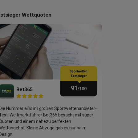
stsieger Wettquoten
Sportwetten
Testsieger
91
/100
Bet365
Die Nummer eins im großen Sportwettenanbieter-
Test! Weltmarktführer Bet365 besticht mit super
Quoten und einem nahezu perfekten
Wettangebot. Kleine Abzüge gab es nur beim
Design.