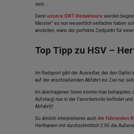
sein …
Denn
unsere SWT-Redakteure
werden begrün
Meister“ es nun wesentlich einfacher haben so
anstellen, wann der perfekte Zeitpunkt für ein
Top Tipp zu HSV – Her
Im Radsport gibt der Ausreißer, der den Gipfel 
auf der anschließenden Abfahrt ins Ziel nur se
Im übertragenen Sinne könnte man behaupten, 
Aufstieg) nun in der Favoritenrolle befindet u
Abfahrt)!
So ähnlich interpretieren auch
die führenden 
Herthanern mit durchschnittlich 2.95 die Außens