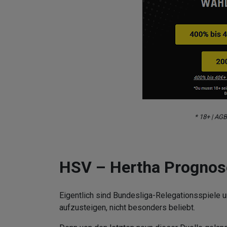
* 18+ | AGB
HSV – Hertha Prognos
Eigentlich sind Bundesliga-Relegationsspiele 
aufzusteigen, nicht besonders beliebt.