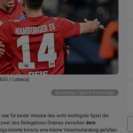
MAGO / Lobeca)
Bundesliga Tipps & Vorhersage
 war für beide Vereine das wohl wichtigste Spiel der
l zwei des Relegations-Dramas zwischen
dem
dings könnte bereits eine kleine Vorentscheidung gefallen