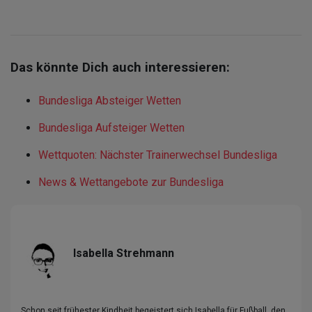
Das könnte Dich auch interessieren:
Bundesliga Absteiger Wetten
Bundesliga Aufsteiger Wetten
Wettquoten: Nächster Trainerwechsel Bundesliga
News & Wettangebote zur Bundesliga
Isabella Strehmann
Schon seit frühester Kindheit begeistert sich Isabella für Fußball, den