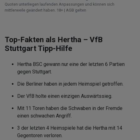
Quoten unterliegen laufenden Anpassungen und können sich
mittlerweile geändert haben. 18+ | AGB gelten
Top-Fakten als Hertha – VfB
Stuttgart Tipp-Hilfe
Hertha BSC gewann nur eine der letzten 6 Partien
gegen Stuttgart.
Die Berliner haben in jedem Heimspiel getroffen.
Der VfB holte einen einzigen Auswärtssieg.
Mit 11 Toren haben die Schwaben in der Fremde
einen schwachen Angriff.
3 der letzten 4 Heimspiele hat die Hertha mit 14
Gegentoren verloren.