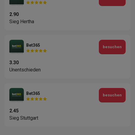
2.90
Sieg Hertha
Bet365
besuchen
3.30
Unentschieden
Bet365
besuchen
2.45
Sieg Stuttgart