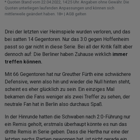
* Quoten Stand vom 22.04.2022‚ 14⁚25 Uhr. Angaben ohne Gewähr. Die
Quoten unterliegen laufenden Anpassungen und können sich
mittlerweile geändert haben. 18+ | AGB gelten
Drei der letzten vier Heimspiele wurden verloren, und das
bei satten 14 Gegentoren. Nur das 3:0 gegen Hoffenheim
passt so gar nicht in diese Serie. Bei all der Kritik fällt aber
dennoch auf: Die Berliner haben Zuhause wirklich
immer
treffen können.
Mit 66 Gegentoren hat nur Greuther Fürth eine schwächere
Defensive, wenn also hin und wieder die Null hinten steht,
scheint es eher glücklich zu sein. Ein einziges Mal
bekamen die Fans weniger als zwei Treffer zu sehen, der
neutrale Fan hat in Berlin also durchaus Spaß.
In der Hinrunde hatten die Schwaben nach 2:0-Führung nur
ein Remis geholt, erstmals überhaupt könnte es nun das
dritte Remis in Serie geben. Dass die Hertha nur eine der
letzten sechs Partien gewonnen hat, ist nicht gerade ein