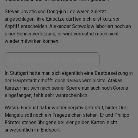
Stevan Jovetic und Dong-jun Lee waren zuletzt
angeschlagen, ihre Einsätze dürften sich erst kurz vor
Anpfiff entscheiden. Alexander Schwolow laboriert noch an
einer Sehnenverletzung, er wird vermutlich noch nicht
wieder mitwirken können.
Wettquoten: Wer wird deutscher Meister?
In Stuttgart hätte man sich eigentlich eine Bestbesetzung in
der Hauptstadt erhofft, doch daraus wird nichts. Atakan
Karazor hat sich nach seiner Sperre nun auch noch Corona
eingefangen, fehlt sehr wahrscheinlich.
Wataru Endo ist dafür wieder negativ getestet, hinter Orel
Mangala soll noch ein Fragezeichen stehen. Er und Philipp
Förster stehen übrigens bei vier gelben Karten, nicht
unwesentlich im Endspurt.