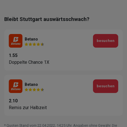
Bleibt Stuttgart auswärtsschwach?
Betano
besuchen
1.55
Doppelte Chance 1X
Betano
besuchen
2.10
Remis zur Halbzeit
* Quoten Stand vom 22.04.2022‚ 14⁚25 Uhr. Angaben ohne Gewähr. Die