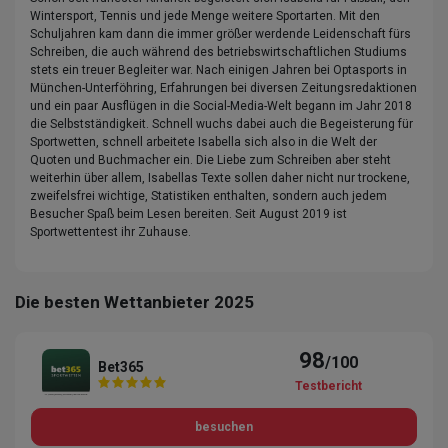
Wintersport, Tennis und jede Menge weitere Sportarten. Mit den
Schuljahren kam dann die immer größer werdende Leidenschaft fürs
Schreiben, die auch während des betriebswirtschaftlichen Studiums
stets ein treuer Begleiter war. Nach einigen Jahren bei Optasports in
München-Unterföhring, Erfahrungen bei diversen Zeitungsredaktionen
und ein paar Ausflügen in die Social-Media-Welt begann im Jahr 2018
die Selbstständigkeit. Schnell wuchs dabei auch die Begeisterung für
Sportwetten, schnell arbeitete Isabella sich also in die Welt der
Quoten und Buchmacher ein. Die Liebe zum Schreiben aber steht
weiterhin über allem, Isabellas Texte sollen daher nicht nur trockene,
zweifelsfrei wichtige, Statistiken enthalten, sondern auch jedem
Besucher Spaß beim Lesen bereiten. Seit August 2019 ist
Sportwettentest ihr Zuhause.
Die besten Wettanbieter 2025
98
/100
Bet365
Testbericht
besuchen