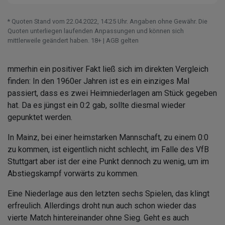
* Quoten Stand vom 22.04.2022‚ 14⁚25 Uhr. Angaben ohne Gewähr. Die
Quoten unterliegen laufenden Anpassungen und können sich
mittlerweile geändert haben. 18+ | AGB gelten
mmerhin ein positiver Fakt ließ sich im direkten Vergleich
finden: In den 1960er Jahren ist es ein einziges Mal
passiert, dass es zwei Heimniederlagen am Stück gegeben
hat. Da es jüngst ein 0:2 gab, sollte diesmal wieder
gepunktet werden.
In Mainz, bei einer heimstarken Mannschaft, zu einem 0:0
zu kommen, ist eigentlich nicht schlecht, im Falle des VfB
Stuttgart aber ist der eine Punkt dennoch zu wenig, um im
Abstiegskampf vorwärts zu kommen.
Eine Niederlage aus den letzten sechs Spielen, das klingt
erfreulich. Allerdings droht nun auch schon wieder das
vierte Match hintereinander ohne Sieg. Geht es auch