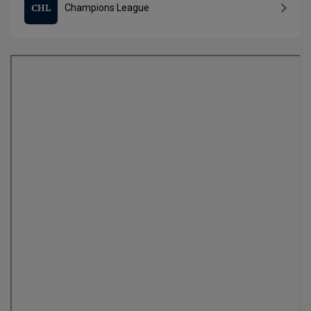
Champions League