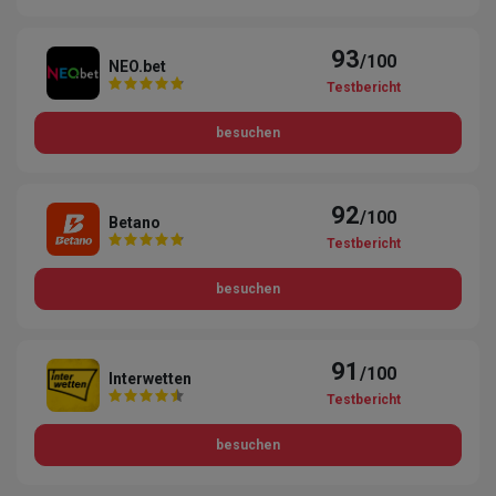
93
/100
NEO.bet
Testbericht
besuchen
92
/100
Betano
Testbericht
besuchen
91
/100
Interwetten
Testbericht
besuchen