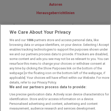
Autoren
Herausgeberrichtlinien
© 2010-2025 - Sportwettentest.net - Der große Sportwettentest
We Care About Your Privacy
We and our
1006
partners store and access personal data, like
Sportwetten Angebote sind nur für Volljährige verfügbar. Es gelten
browsing data or unique identifiers, on your device. Selecting I Accept
immer die AGB auf den jeweiligen Webseiten der Buchmacher.
Wetten kann Spaß, aber auch süchtig machen!
enables tracking technologies to support the purposes shown under
we and our partners process data to provide. If trackers are disabled,
some content and ads you see may not be as relevant to you. You can
resurface this menu to change your choices or withdraw consent at
any time by clicking the Show Purposes link on the bottom of the
webpage [or the floating icon on the bottom-left of the webpage, if
applicable]. Your choices will have effect within our Website. For more
details, refer to our Privacy Policy.
We and our partners process data to provide:
Suchtrisiken, Glücksspiel kann süchtig machen - Hilfe finden Sie auf
Use precise geolocation data. Actively scan device characteristics for
buwei.de
identification. Store and/or access information on a device.
Personalised advertising and content, advertising and content
Alle Anbieter auf dieser Webseite sind offiziell in Deutschland
lizenziert
und
werden von der
Gemeinsamen Glücksspielbehörde der Länder
reguliert
measurement, audience research and services development.