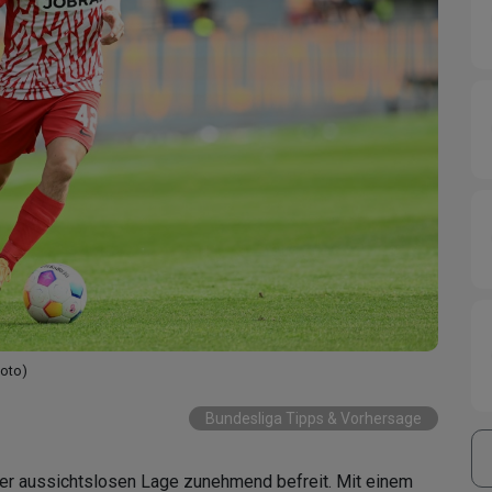
hoto)
Bundesliga Tipps & Vorhersage
ier aussichtslosen Lage zunehmend befreit. Mit einem