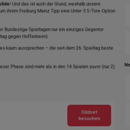
olide
! Und das ist auch der Grund, weshalb unsere
um ihrem Freiburg Mainz Tipp eine Unter-3.5-Tore-Option
ier Bundesliga-Spieltagen nur ein einziges Gegentor
ltag gegen Hoffenheim).
 es kaum aussprechen – die seit dem 26. Spieltag beste
N
ieser Phase sind mehr als in den 14 Spielen zuvor (nur 2).
Oddset
besuchen