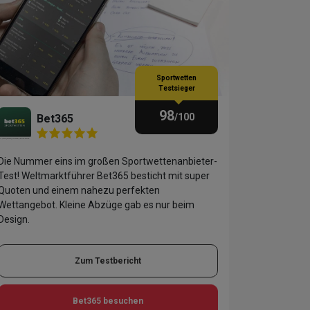
Sportwetten
Testsieger
98
/100
Bet365
Die Nummer eins im großen Sportwettenanbieter-
Test! Weltmarktführer Bet365 besticht mit super
Quoten und einem nahezu perfekten
Wettangebot. Kleine Abzüge gab es nur beim
Design.
Zum Testbericht
Bet365
besuchen