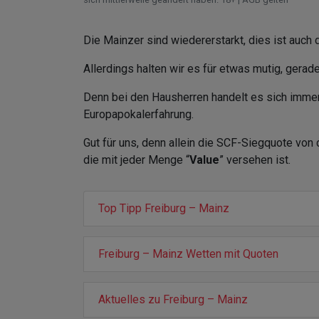
Die Mainzer sind wiedererstarkt, dies ist auch
Allerdings halten wir es für etwas mutig, gera
Denn bei den Hausherren handelt es sich imme
Europapokalerfahrung.
Gut für uns, denn allein die SCF-Siegquote von 
die mit jeder Menge “
Value
” versehen ist.
Top Tipp Freiburg – Mainz
Freiburg – Mainz Wetten mit Quoten
Aktuelles zu Freiburg – Mainz