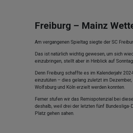
Freiburg – Mainz Wett
Am vergangenen Spieltag siegte der SC Freiburg
Das ist natürlich wichtig gewesen, um sich wie
einzubringen, stellt aber in Hinblick auf Sonntag
Denn Freiburg schaffte es im Kalenderjahr 202
einzutüten – dies gelang zuletzt im Dezember,
Wolfsburg und Köln erzielt werden konnten.
Ferner stufen wir das Remispotenzial bei dieser
deshalb, weil drei der letzten fünf Bundeslig
Platz gehen sahen.