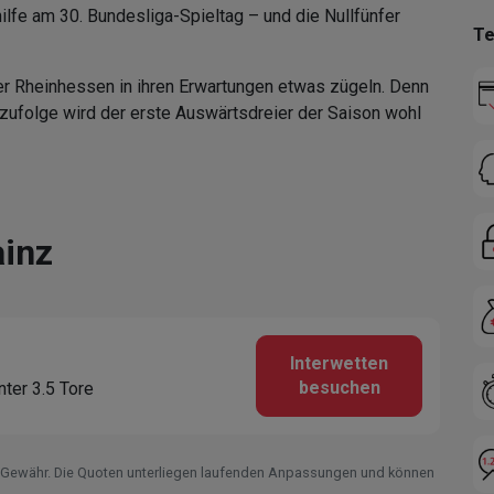
fe am 30. Bundesliga-Spieltag – und die Nullfünfer
Te
r Rheinhessen in ihren Erwartungen etwas zügeln. Denn
zufolge wird der erste Auswärtsdreier der Saison wohl
ainz
Interwetten
besuchen
ter 3.5 Tore
e Gewähr. Die Quoten unterliegen laufenden Anpassungen und können