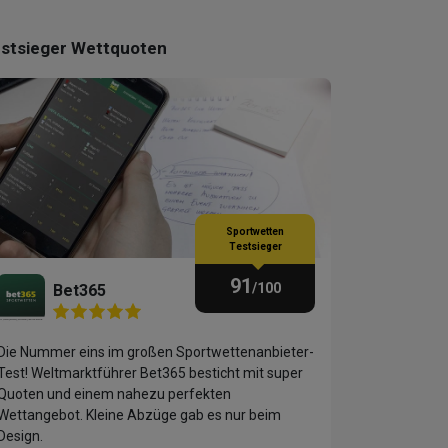
stsieger Wettquoten
Sportwetten
Testsieger
91
/100
Bet365
Die Nummer eins im großen Sportwettenanbieter-
Test! Weltmarktführer Bet365 besticht mit super
Quoten und einem nahezu perfekten
Wettangebot. Kleine Abzüge gab es nur beim
Design.