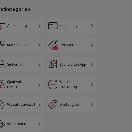
stkategorien
Auszahlung
Einzahlung
Kundenservice
Live Wetten
Sicherheit
Sportwetten App
Sportwetten
Website
Bonus
Bedienung
Website Ladezeit
Wettangebot
Wettquoten