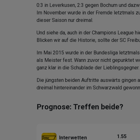
0:3 in Leverkusen, 2:3 gegen Bochum und dazwis
Im November wurde in der Fremde letztmals zu 
dieser Saison nur dreimal.
Und siehe da, auch in der Champions League hie
Blicken wir auf die Historie, sollte der SC Frei
Im Mai 2015 wurde in der Bundesliga letztmals
als Meister fest. Wann zuvor nicht gepunktet w
ganz klar in die Schublade der Lieblingsgegner.
Die jüngsten beiden Auftritte auswärts gingen 
dreimal hintereinander im Schwarzwald gewonnen
Prognose: Treffen beide?
1.55
Interwetten