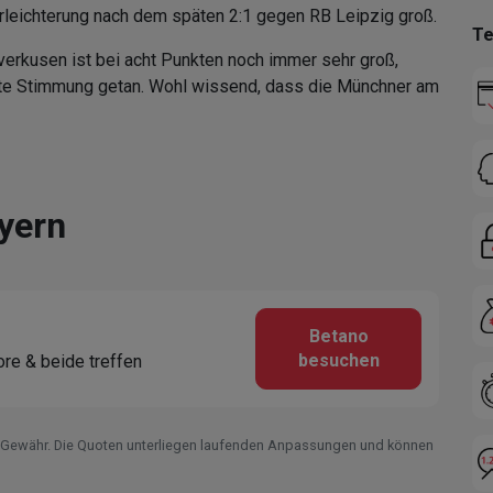
leichterung nach dem späten 2:1 gegen RB Leipzig groß.
Te
erkusen ist bei acht Punkten noch immer sehr groß,
ute Stimmung getan. Wohl wissend, dass die Münchner am
yern
Betano
besuchen
ore & beide treffen
e Gewähr. Die Quoten unterliegen laufenden Anpassungen und können