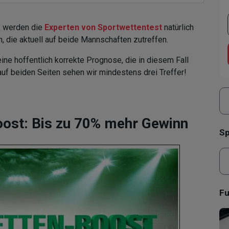
t, werden die
Experten von Sportwettentest
natürlich
n, die aktuell auf beide Mannschaften zutreffen.
ne hoffentlich korrekte Prognose, die in diesem Fall
en auf beiden Seiten sehen wir mindestens drei Treffer!
ost: Bis zu 70% mehr Gewinn
Sp
Fu