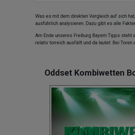
Was es mit dem direkten Vergleich auf sich ha
ausführlich analysieren. Dazu gibt es alle Fakte
Am Ende unseres Freiburg Bayern Tipps steht ei
relativ torreich ausfällt und da lautet: Bei Tor
Oddset Kombiwetten Bo