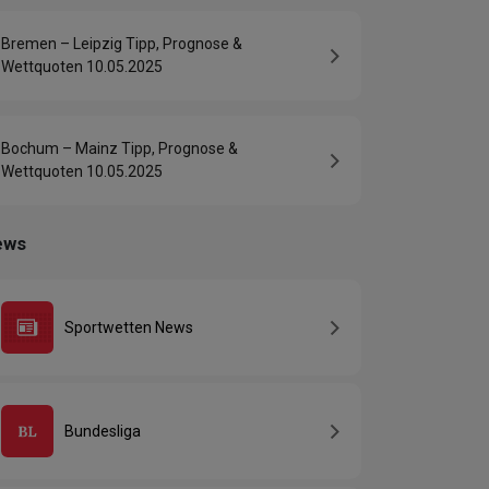
Bremen – Leipzig Tipp, Prognose &
Wettquoten 10.05.2025
Bochum – Mainz Tipp, Prognose &
Wettquoten 10.05.2025
ews
Sportwetten News
Bundesliga