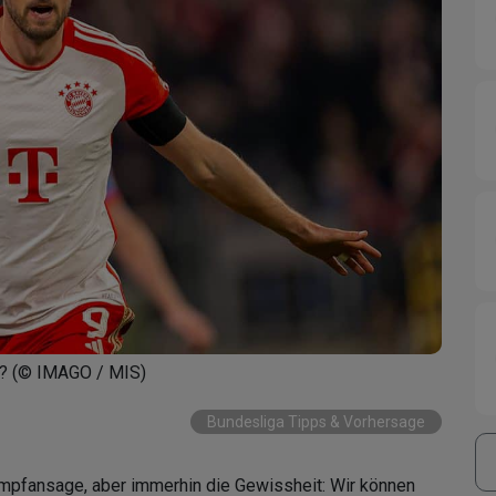
en? (© IMAGO / MIS)
Bundesliga Tipps & Vorhersage
mpfansage, aber immerhin die Gewissheit: Wir können