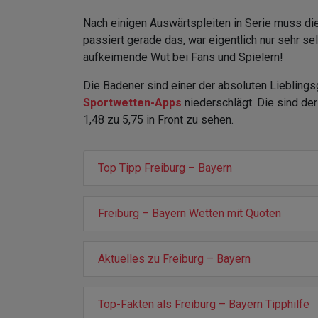
Nach einigen Auswärtspleiten in Serie muss di
passiert gerade das, war eigentlich nur sehr sel
aufkeimende Wut bei Fans und Spielern!
Die Badener sind einer der absoluten Liebling
Sportwetten-Apps
niederschlägt. Die sind der
1,48 zu 5,75 in Front zu sehen.
Top Tipp Freiburg – Bayern
Freiburg – Bayern Wetten mit Quoten
Aktuelles zu Freiburg – Bayern
Top-Fakten als Freiburg – Bayern Tipphilfe