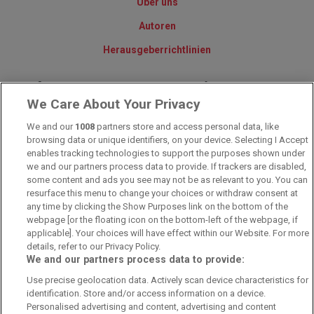
Über uns
Autoren
Herausgeberrichtlinien
© 2010-2025 - Sportwettentest.net - Der große Sportwettentest
We Care About Your Privacy
We and our
1008
partners store and access personal data, like
Sportwetten Angebote sind nur für Volljährige verfügbar. Es gelten
browsing data or unique identifiers, on your device. Selecting I Accept
immer die AGB auf den jeweiligen Webseiten der Buchmacher.
enables tracking technologies to support the purposes shown under
Wetten kann Spaß, aber auch süchtig machen!
we and our partners process data to provide. If trackers are disabled,
some content and ads you see may not be as relevant to you. You can
resurface this menu to change your choices or withdraw consent at
any time by clicking the Show Purposes link on the bottom of the
webpage [or the floating icon on the bottom-left of the webpage, if
applicable]. Your choices will have effect within our Website. For more
details, refer to our Privacy Policy.
We and our partners process data to provide:
Suchtrisiken, Glücksspiel kann süchtig machen - Hilfe finden Sie auf
Use precise geolocation data. Actively scan device characteristics for
buwei.de
identification. Store and/or access information on a device.
Personalised advertising and content, advertising and content
Alle Anbieter auf dieser Webseite sind offiziell in Deutschland
lizenziert
und