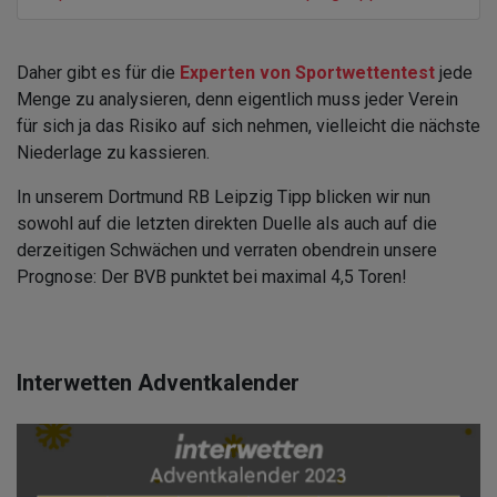
Daher gibt es für die
Experten von Sportwettentest
jede
Menge zu analysieren, denn eigentlich muss jeder Verein
für sich ja das Risiko auf sich nehmen, vielleicht die nächste
Niederlage zu kassieren.
In unserem Dortmund RB Leipzig Tipp blicken wir nun
sowohl auf die letzten direkten Duelle als auch auf die
derzeitigen Schwächen und verraten obendrein unsere
Prognose: Der BVB punktet bei maximal 4,5 Toren!
Interwetten Adventkalender