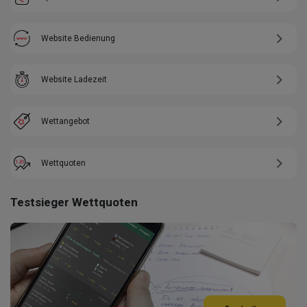
Website Bedienung
Website Ladezeit
Wettangebot
Wettquoten
Testsieger Wettquoten