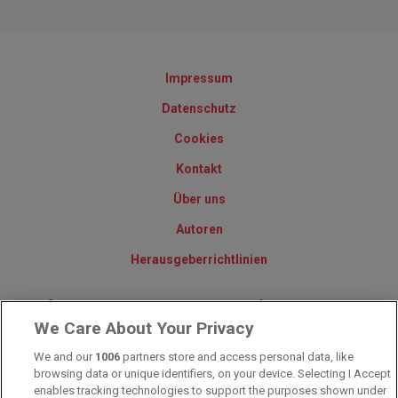
Impressum
Datenschutz
Cookies
Kontakt
Über uns
Autoren
Herausgeberrichtlinien
© 2010-2025 - Sportwettentest.net - Der große Sportwettentest
We Care About Your Privacy
We and our
1006
partners store and access personal data, like
Sportwetten Angebote sind nur für Volljährige verfügbar. Es gelten
browsing data or unique identifiers, on your device. Selecting I Accept
immer die AGB auf den jeweiligen Webseiten der Buchmacher.
enables tracking technologies to support the purposes shown under
Wetten kann Spaß, aber auch süchtig machen!