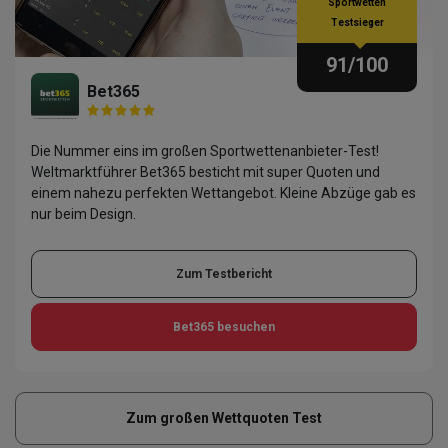
Sportwetten
Testsieger
91
/100
Bet365
Die Nummer eins im großen Sportwettenanbieter-Test!
Weltmarktführer Bet365 besticht mit super Quoten und
einem nahezu perfekten Wettangebot. Kleine Abzüge gab es
nur beim Design.
Zum Testbericht
Bet365
besuchen
Zum großen Wettquoten Test