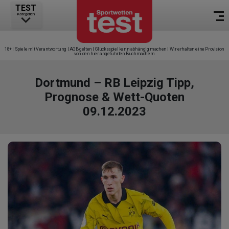
TEST
Kategorien
18+ | Spiele mit Verantwortung | AGB gelten | Glücksspiel kann abhängig machen | Wir erhalten eine Provision
von den hier angeführten Buchmachern
Dortmund – RB Leipzig Tipp,
Prognose & Wett-Quoten
09.12.2023