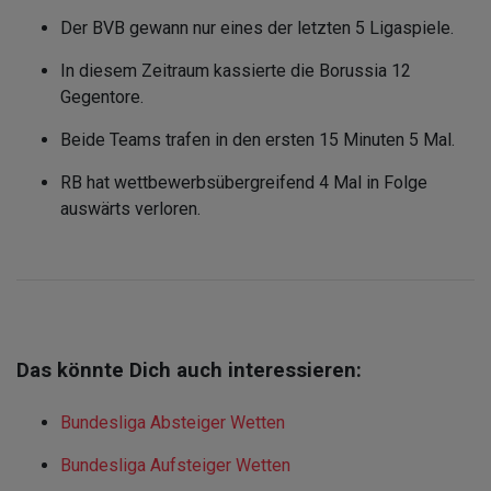
Der BVB gewann nur eines der letzten 5 Ligaspiele.
In diesem Zeitraum kassierte die Borussia 12
Gegentore.
Beide Teams trafen in den ersten 15 Minuten 5 Mal.
RB hat wettbewerbsübergreifend 4 Mal in Folge
auswärts verloren.
Das könnte Dich auch interessieren:
Bundesliga Absteiger Wetten
Bundesliga Aufsteiger Wetten