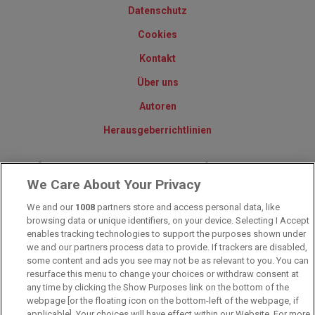
Datenschutz
Cookies
Kontakt
Über uns
Autoren
Herausgeberrichtlinien
© 2010-2025 - Sportwettentest.net - Der große Sportwettentest
We Care About Your Privacy
We and our
1008
partners store and access personal data, like
Sportwetten Angebote sind nur für Volljährige verfügbar. Es gelten
browsing data or unique identifiers, on your device. Selecting I Accept
immer die AGB auf den jeweiligen Webseiten der Buchmacher.
Wetten kann Spaß, aber auch süchtig machen!
enables tracking technologies to support the purposes shown under
we and our partners process data to provide. If trackers are disabled,
some content and ads you see may not be as relevant to you. You can
resurface this menu to change your choices or withdraw consent at
any time by clicking the Show Purposes link on the bottom of the
webpage [or the floating icon on the bottom-left of the webpage, if
applicable]. Your choices will have effect within our Website. For more