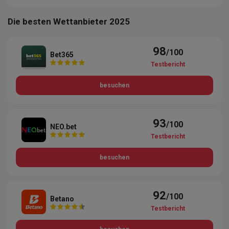
Die besten Wettanbieter 2025
98
/100
Bet365
Testbericht
besuchen
93
/100
NEO.bet
Testbericht
besuchen
92
/100
Betano
Testbericht