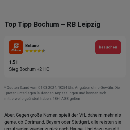
Top Tipp Bochum – RB Leipzig
Betano
besuchen
1.51
Sieg Bochum +2 HC
* Quoten Stand vom 01.03.2024‚ 10⁚54 Uhr. Angaben ohne Gewähr. Die
Quoten unterliegen laufenden Anpassungen und können sich
mittlerweile geändert haben. 18+ | AGB gelten
Aber: Gegen große Namen spielt der VfL daheim mehr als
gerne, ob Dortmund, Bayern oder Stuttgart, alle reisten sie
unzufrieden wieder zurück nach Hause. Und dazu gesellt