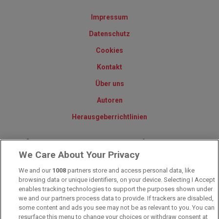
Impressum
Datenschutz
Cookies
Kontakt
Über uns
Autoren
Herausgeberrichtlinien
© 2010-2025 - Sportwettentest.net - Der große Sportwettentest
We Care About Your Privacy
We and our
1008
partners store and access personal data, like
Sportwetten Angebote sind nur für Volljährige verfügbar. Es gelten
browsing data or unique identifiers, on your device. Selecting I Accept
immer die AGB auf den jeweiligen Webseiten der Buchmacher.
enables tracking technologies to support the purposes shown under
Wetten kann Spaß, aber auch süchtig machen!
we and our partners process data to provide. If trackers are disabled,
some content and ads you see may not be as relevant to you. You can
resurface this menu to change your choices or withdraw consent at