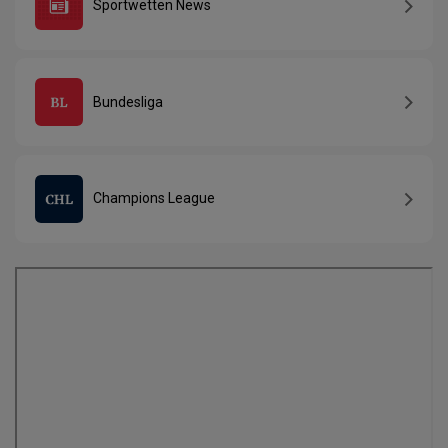
Sportwetten News
Bundesliga
Champions League