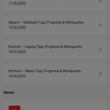
11.05.2025
Bayern – Gladbach Tipp, Prognose & Wettquoten
10.05.2025
Bremen – Leipzig Tipp, Prognose & Wettquoten
10.05.2025
Bochum – Mainz Tipp, Prognose & Wettquoten
10.05.2025
News