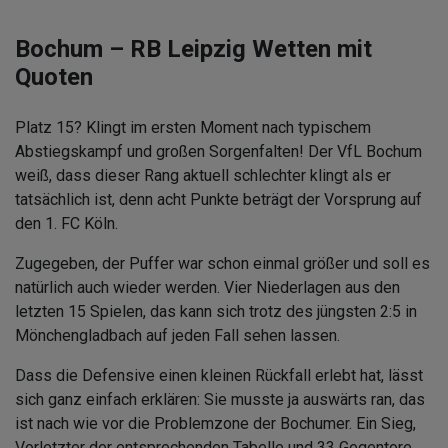
Bochum – RB Leipzig Wetten mit
Quoten
Platz 15? Klingt im ersten Moment nach typischem
Abstiegskampf und großen Sorgenfalten! Der VfL Bochum
weiß, dass dieser Rang aktuell schlechter klingt als er
tatsächlich ist, denn acht Punkte beträgt der Vorsprung auf
den 1. FC Köln.
Zugegeben, der Puffer war schon einmal größer und soll es
natürlich auch wieder werden. Vier Niederlagen aus den
letzten 15 Spielen, das kann sich trotz des jüngsten 2:5 in
Mönchengladbach auf jeden Fall sehen lassen.
Dass die Defensive einen kleinen Rückfall erlebt hat, lässt
sich ganz einfach erklären: Sie musste ja auswärts ran, das
ist nach wie vor die Problemzone der Bochumer. Ein Sieg,
Vorletzter der entsprechenden Tabelle und 33 Gegentore,