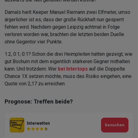
Damals hielt Keeper Manuel Riemann zwei Elfmeter, umso
ärgerlicher ist es, dass der große Rückhalt nun gesperrt
fehlen wird. Nachdem gegen Leipzig achtmal in Folge
verloren worden war, brachten die letzten beiden Duelle
ohne Gegentor vier Punkte.
1:2, 0:1, 0:1? Schon die drei Heimpleiten hatten gezeigt, wie
gut Bochum mit dem eigentlich stärkeren Gegner mithalten
kann. Und trotzdem: Wer
bei Intertops
auf die Doppelte
Chance 1X setzen möchte, muss das Risiko eingehen, eine
Quote von 2,17 zu erreichen.
Prognose: Treffen beide?
Interwetten
besuchen