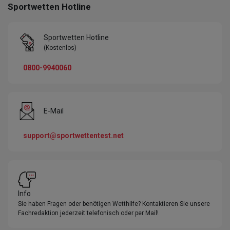
Sportwetten Hotline
Sportwetten Hotline
(Kostenlos)
0800-9940060
E-Mail
support@sportwettentest.net
Info
Sie haben Fragen oder benötigen Wetthilfe? Kontaktieren Sie unsere
Fachredaktion jederzeit telefonisch oder per Mail!