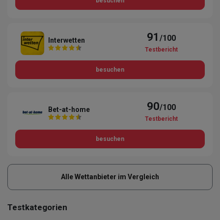
besuchen
91
/100
Interwetten
Testbericht
besuchen
90
/100
Bet-at-home
Testbericht
besuchen
Alle Wettanbieter im Vergleich
Testkategorien