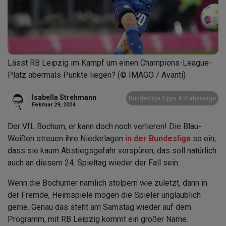
Lässt RB Leipzig im Kampf um einen Champions-League-
Platz abermals Punkte liegen? (© IMAGO / Avanti)
Isabella Strehmann
Bundesliga Tipps & Vorhersage
Februar 29, 2024
Der VfL Bochum, er kann doch noch verlieren! Die Blau-
Weißen streuen ihre Niederlagen
in der Bundesliga
so ein,
dass sie kaum Abstiegsgefahr verspüren, das soll natürlich
auch an diesem 24. Spieltag wieder der Fall sein.
Wenn die Bochumer nämlich stolpern wie zuletzt, dann in
der Fremde, Heimspiele mögen die Spieler unglaublich
gerne. Genau das steht am Samstag wieder auf dem
Programm, mit RB Leipzig kommt ein großer Name.