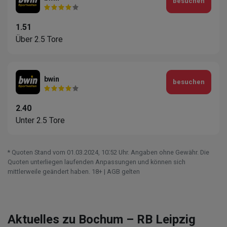
besuchen
1.51
Über 2.5 Tore
bwin
besuchen
2.40
Unter 2.5 Tore
* Quoten Stand vom 01.03.2024‚ 10⁚52 Uhr. Angaben ohne Gewähr. Die
Quoten unterliegen laufenden Anpassungen und können sich
mittlerweile geändert haben. 18+ | AGB gelten
Aktuelles zu Bochum – RB Leipzig