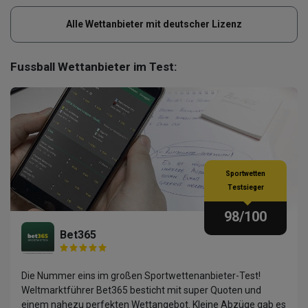
Alle Wettanbieter mit deutscher Lizenz
Fussball Wettanbieter im Test:
Sportwetten
Testsieger
98
/100
Bet365
Die Nummer eins im großen Sportwettenanbieter-Test!
Weltmarktführer Bet365 besticht mit super Quoten und
einem nahezu perfekten Wettangebot. Kleine Abzüge gab es