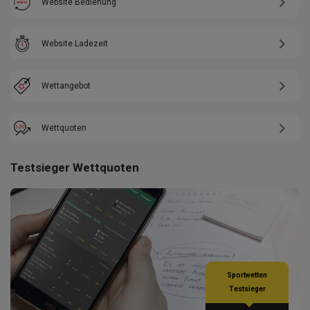
Website Bedienung
Website Ladezeit
Wettangebot
Wettquoten
Testsieger Wettquoten
Sportwetten
Testsieger