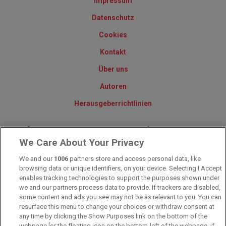
Impressum
Datenschutz
Cookies
Kontakt
Über uns
Autoren
Herausgeberrichtlinien
© 2010-2025 - Sportwettentest.net - Der große Sportwettentest
We Care About Your Privacy
We and our
1006
partners store and access personal data, like
Sportwetten Angebote sind nur für Volljährige verfügbar. Es gelten
browsing data or unique identifiers, on your device. Selecting I Accept
immer die AGB auf den jeweiligen Webseiten der Buchmacher.
Wetten kann Spaß, aber auch süchtig machen!
enables tracking technologies to support the purposes shown under
we and our partners process data to provide. If trackers are disabled,
some content and ads you see may not be as relevant to you. You can
resurface this menu to change your choices or withdraw consent at
any time by clicking the Show Purposes link on the bottom of the
webpage [or the floating icon on the bottom-left of the webpage, if