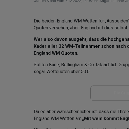
Quoten Stand vom 7.12.2022‚ 13⁚05 Uhr. Angaben ohne Ge
Die beiden England WM Wetten für „Ausseiden“ 
Quoten versehen, aber: England ist dies selbst
Wer also davon ausgeht, dass die hochgehan
Kader aller 32 WM-Teilnehmer schon nach 
England WM Quoten.
Sollten Kane, Bellingham & Co. tatsächlich Gr
sogar Wettquoten über 50.0.
Die Gru
Da es aber wahrscheinlicher ist, dass die Thre
England WM Wetten an:
„Mit wem kommt Engla