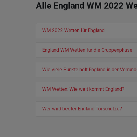
Alle England WM 2022 We
WM 2022 Wetten für England
England WM Wetten für die Gruppenphase
Wie viele Punkte holt England in der Vorrun
WM Wetten: Wie weit kommt England?
Wer wird bester England Torschütze?