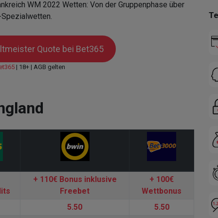
Frankreich WM 2022 Wetten: Von der Gruppenphase über
Te
r-Spezialwetten.
tmeister Quote bei Bet365
et365
| 18+ | AGB gelten
ngland
+ 110€ Bonus inklusive
+ 100€
its
Freebet
Wettbonus
5.50
5.50