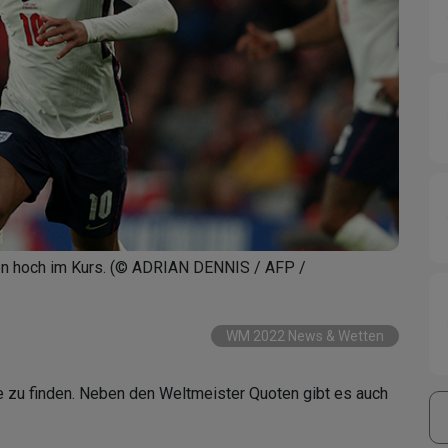
en hoch im Kurs. (© ADRIAN DENNIS / AFP /
WM 2022 News & Wetten
e zu finden. Neben den Weltmeister Quoten gibt es auch