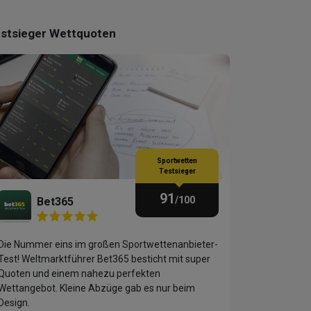
stsieger Wettquoten
Sportwetten
Testsieger
91
/100
Bet365
Die Nummer eins im großen Sportwettenanbieter-
Test! Weltmarktführer Bet365 besticht mit super
Quoten und einem nahezu perfekten
Wettangebot. Kleine Abzüge gab es nur beim
Design.