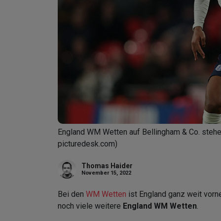
England WM Wetten auf Bellingham & Co. steh
picturedesk.com)
Thomas Haider
November 15, 2022
Bei den
WM Wetten
ist England ganz weit vorn
noch viele weitere
England WM Wetten
.