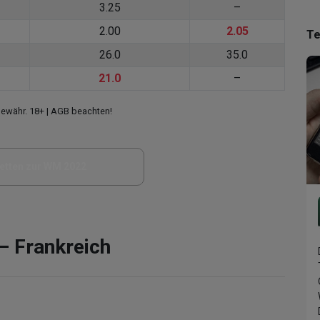
3.25
–
2.00
2.05
Te
26.0
35.0
21.0
–
ewähr. 18+ | AGB beachten!
etten zur WM 2022
– Frankreich