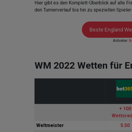
Hier gibt es den Komplett-Überblick auf alle 
den Turnierverlauf bis hin zu speziellen Spiele
Beste England Wel
Anbieter:
B
WM 2022 Wetten für E
+ 100
Wettcred
Weltmeister
5.50