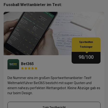
Fussball Wettanbieter im Test:
Sportwetten
Testsieger
98
/100
Bet365
Die Nummer eins im großen Sportwettenanbieter-Test!
Weltmarktführer Bet365 besticht mit super Quoten und
einem nahezu perfekten Wettangebot. Kleine Abzüge gab es
nur beim Design.
Zum Testbericht