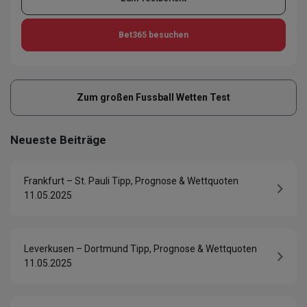
Bet365
besuchen
Zum großen Fussball Wetten Test
Neueste Beiträge
Frankfurt – St. Pauli Tipp, Prognose & Wettquoten
11.05.2025
Leverkusen – Dortmund Tipp, Prognose & Wettquoten
11.05.2025