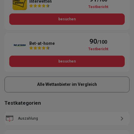
Interwetten
Testbericht
besuchen
90
/100
Bet-at-home
Testbericht
besuchen
Alle Wettanbieter im Vergleich
Testkategorien
Auszahlung