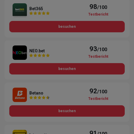
98
/100
Bet365
Testbericht
besuchen
93
/100
NEO.bet
Testbericht
besuchen
92
/100
Betano
Testbericht
besuchen
91
/100