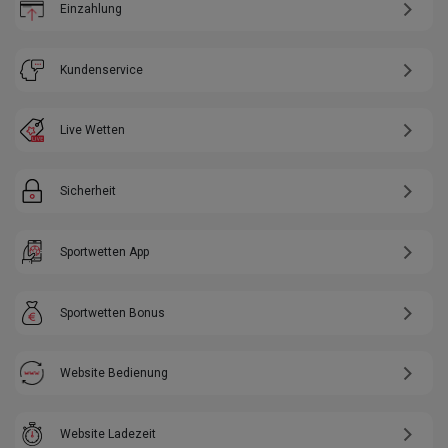
Einzahlung
Kundenservice
Live Wetten
Sicherheit
Sportwetten App
Sportwetten Bonus
Website Bedienung
Website Ladezeit