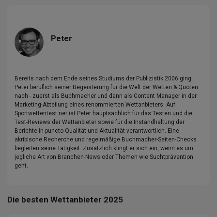
Peter
Bereits nach dem Ende seines Studiums der Publizistik 2006 ging
Peter beruflich seiner Begeisterung für die Welt der Wetten & Quoten
nach - zuerst als Buchmacher und dann als Content Manager in der
Marketing-Abteilung eines renommierten Wettanbieters. Auf
Sportwettentest.net ist Peter hauptsächlich für das Testen und die
Test-Reviews der Wettanbieter sowie für die Instandhaltung der
Berichte in puncto Qualität und Aktualität verantwortlich. Eine
akribische Recherche und regelmäßige Buchmacher-Seiten-Checks
begleiten seine Tätigkeit. Zusätzlich klingt er sich ein, wenn es um
jegliche Art von Branchen-News oder Themen wie Suchtprävention
geht.
Die besten Wettanbieter 2025