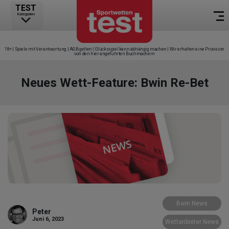
TEST
Kategorien
18+ | Spiele mit Verantwortung | AGB gelten | Glücksspiel kann abhängig machen | Wir erhalten eine Provision
von den hier angeführten Buchmachern
Neues Wett-Feature: Bwin Re-Bet
Bwin News
Peter
Juni 6, 2023
Wettanbieter News