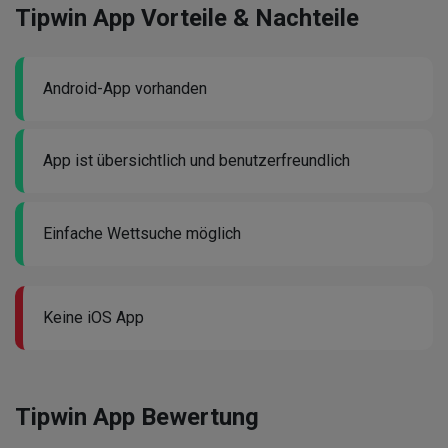
Tipwin App Vorteile & Nachteile
Android-App vorhanden
App ist übersichtlich und benutzerfreundlich
Einfache Wettsuche möglich
Keine iOS App
Tipwin App Bewertung