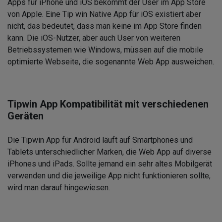
Apps für iPhone und iOS bekommt der User im App Store
von Apple. Eine Tip win Native App für iOS existiert aber
nicht, das bedeutet, dass man keine im App Store finden
kann. Die iOS-Nutzer, aber auch User von weiteren
Betriebssystemen wie Windows, müssen auf die mobile
optimierte Webseite, die sogenannte Web App ausweichen.
Tipwin App Kompatibilität mit verschiedenen
Geräten
Die Tipwin App für Android läuft auf Smartphones und
Tablets unterschiedlicher Marken, die Web App auf diverse
iPhones und iPads. Sollte jemand ein sehr altes Mobilgerät
verwenden und die jeweilige App nicht funktionieren sollte,
wird man darauf hingewiesen.