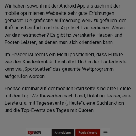
Wir haben sowohl mit der Android App als auch mit der
mobile optimierten Webseite sehr gute Erfahrungen
gemacht. Die grafische Aufmachung weiß zu gefallen, der
Aufbau ist einfach und die App leicht zu bedienen. Woran
wir das festmachen? Es gibt fix verankerte Header- und
Footer-Leisten, an denen man sich orientieren kann.
Im Header ist rechts ein Menü positioniert, dass Punkte
wie den Kundenkontakt beinhaltet. Und in der Footerleiste
kann via „Sportwetten“ das gesamte Wettprogramm
aufgerufen werden.
Ebenso sichtbar auf der mobilen Startseite sind eine Leiste
mit den Top-Wettbewerben nach Land, Rotating Teaser, eine
Leiste u. a. mit Tagesevents („Heute“), eine Suchfunktion
und die Top-Events des Tages mit Quoten.