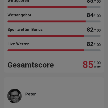
85
Wettquoten
/100
84
Wettangebot
/100
82
Sportwetten Bonus
/100
82
Live Wetten
/100
85
Gesamtscore
/100
Peter