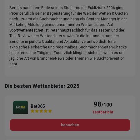
Bereits nach dem Ende seines Studiums der Publizistik 2006 ging
Peter beruflich seiner Begeisterung für die Welt der Wetten & Quoten
nach - zuerst als Buchmacher und dann als Content Manager in der
Marketing-Abteilung eines renommierten Wettanbieters. Auf
Sportwettentest.net ist Peter hauptsächlich für das Testen und die
Test-Reviews der Wettanbieter sowie für die Instandhaltung der
Berichte in puncto Qualität und Aktualität verantwortlich. Eine
akribische Recherche und regelmäßige Buchmacher-Seiten-Checks
begleiten seine Tätigkeit. Zusätzlich klingt er sich ein, wenn es um
jegliche Art von Branchen-News oder Themen wie Suchtprävention
geht.
Die besten Wettanbieter 2025
98
/100
Bet365
Testbericht
besuchen