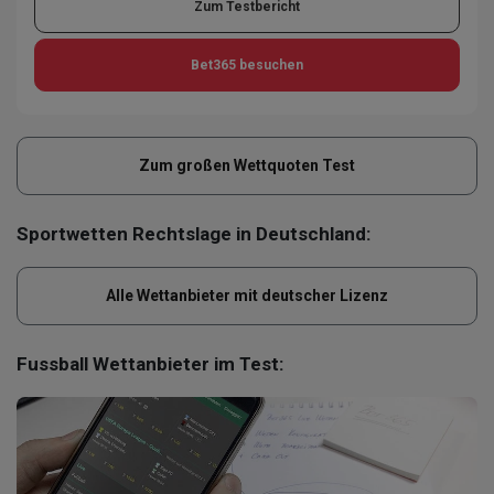
Zum Testbericht
Bet365
besuchen
Zum großen Wettquoten Test
Sportwetten Rechtslage in Deutschland:
Alle Wettanbieter mit deutscher Lizenz
Fussball Wettanbieter im Test: