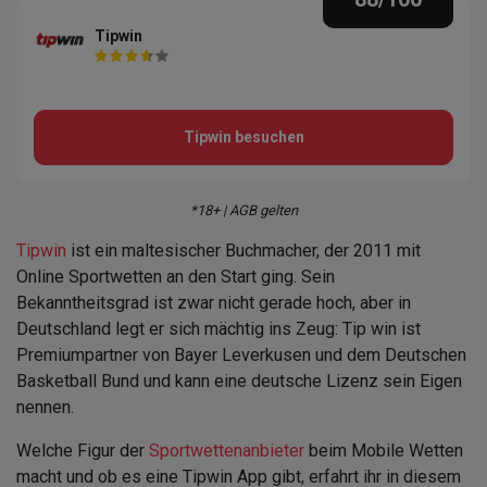
Tipwin
Tipwin
besuchen
*18+ | AGB gelten
Tipwin
ist ein maltesischer Buchmacher, der 2011 mit
Online Sportwetten an den Start ging. Sein
Bekanntheitsgrad ist zwar nicht gerade hoch, aber in
Deutschland legt er sich mächtig ins Zeug: Tip win ist
Premiumpartner von Bayer Leverkusen und dem Deutschen
Basketball Bund und kann eine deutsche Lizenz sein Eigen
nennen.
Welche Figur der
Sportwettenanbieter
beim Mobile Wetten
macht und ob es eine Tipwin App gibt, erfahrt ihr in diesem