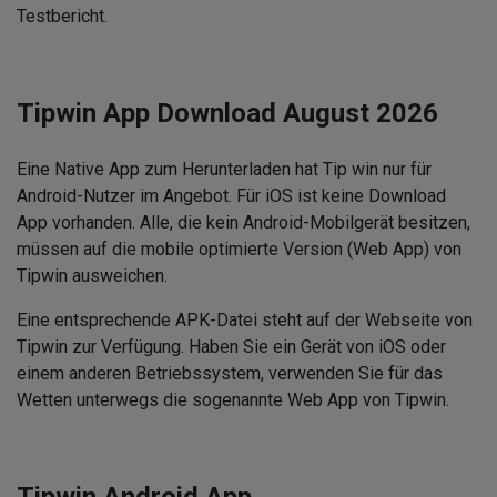
Testbericht.
Tipwin App Download August 2026
Eine Native App zum Herunterladen hat Tip win nur für
Android-Nutzer im Angebot. Für iOS ist keine Download
App vorhanden. Alle, die kein Android-Mobilgerät besitzen,
müssen auf die mobile optimierte Version (Web App) von
Tipwin ausweichen.
Eine entsprechende APK-Datei steht auf der Webseite von
Tipwin zur Verfügung. Haben Sie ein Gerät von iOS oder
einem anderen Betriebssystem, verwenden Sie für das
Wetten unterwegs die sogenannte Web App von Tipwin.