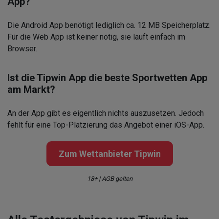
App?
Die Android App benötigt lediglich ca. 12 MB Speicherplatz.
Für die Web App ist keiner nötig, sie läuft einfach im
Browser.
Ist die Tipwin App die beste Sportwetten App
am Markt?
An der App gibt es eigentlich nichts auszusetzen. Jedoch
fehlt für eine Top-Platzierung das Angebot einer iOS-App.
Zum Wettanbieter Tipwin
18+ | AGB gelten