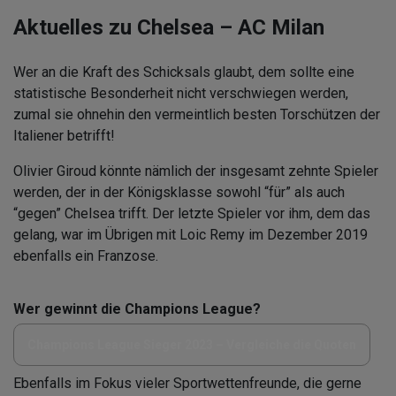
Aktuelles zu Chelsea – AC Milan
Wer an die Kraft des Schicksals glaubt, dem sollte eine
statistische Besonderheit nicht verschwiegen werden,
zumal sie ohnehin den vermeintlich besten Torschützen der
Italiener betrifft!
Olivier Giroud könnte nämlich der insgesamt zehnte Spieler
werden, der in der Königsklasse sowohl “für” als auch
“gegen” Chelsea trifft. Der letzte Spieler vor ihm, dem das
gelang, war im Übrigen mit Loic Remy im Dezember 2019
ebenfalls ein Franzose.
Wer gewinnt die Champions League?
Champions League Sieger 2023 – Vergleiche die Quoten
Ebenfalls im Fokus vieler Sportwettenfreunde, die gerne