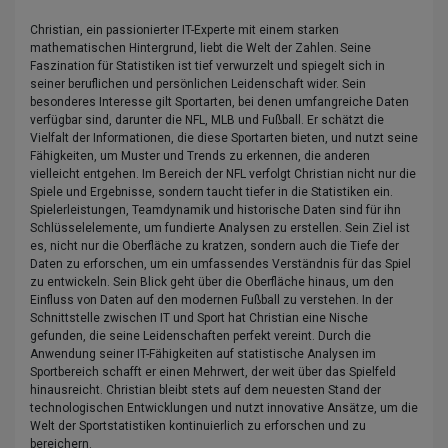
Christian, ein passionierter IT-Experte mit einem starken
mathematischen Hintergrund, liebt die Welt der Zahlen. Seine
Faszination für Statistiken ist tief verwurzelt und spiegelt sich in
seiner beruflichen und persönlichen Leidenschaft wider. Sein
besonderes Interesse gilt Sportarten, bei denen umfangreiche Daten
verfügbar sind, darunter die NFL, MLB und Fußball. Er schätzt die
Vielfalt der Informationen, die diese Sportarten bieten, und nutzt seine
Fähigkeiten, um Muster und Trends zu erkennen, die anderen
vielleicht entgehen. Im Bereich der NFL verfolgt Christian nicht nur die
Spiele und Ergebnisse, sondern taucht tiefer in die Statistiken ein.
Spielerleistungen, Teamdynamik und historische Daten sind für ihn
Schlüsselelemente, um fundierte Analysen zu erstellen. Sein Ziel ist
es, nicht nur die Oberfläche zu kratzen, sondern auch die Tiefe der
Daten zu erforschen, um ein umfassendes Verständnis für das Spiel
zu entwickeln. Sein Blick geht über die Oberfläche hinaus, um den
Einfluss von Daten auf den modernen Fußball zu verstehen. In der
Schnittstelle zwischen IT und Sport hat Christian eine Nische
gefunden, die seine Leidenschaften perfekt vereint. Durch die
Anwendung seiner IT-Fähigkeiten auf statistische Analysen im
Sportbereich schafft er einen Mehrwert, der weit über das Spielfeld
hinausreicht. Christian bleibt stets auf dem neuesten Stand der
technologischen Entwicklungen und nutzt innovative Ansätze, um die
Welt der Sportstatistiken kontinuierlich zu erforschen und zu
bereichern.