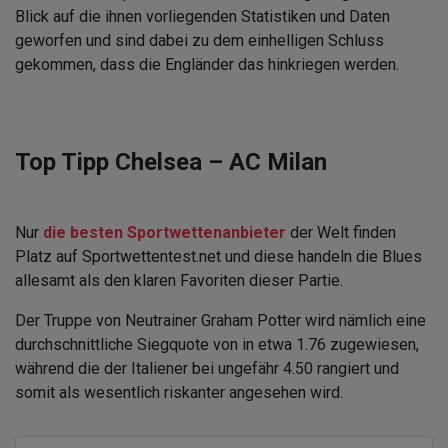
Blick auf die ihnen vorliegenden Statistiken und Daten
geworfen und sind dabei zu dem einhelligen Schluss
gekommen, dass die Engländer das hinkriegen werden.
Top Tipp Chelsea – AC Milan
Nur
die besten Sportwettenanbieter
der Welt finden
Platz auf Sportwettentest.net und diese handeln die Blues
allesamt als den klaren Favoriten dieser Partie.
Der Truppe von Neutrainer Graham Potter wird nämlich eine
durchschnittliche Siegquote von in etwa 1.76 zugewiesen,
während die der Italiener bei ungefähr 4.50 rangiert und
somit als wesentlich riskanter angesehen wird.