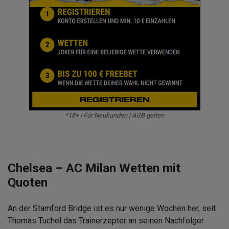
*18+ | Für Neukunden | AGB gelten
Chelsea – AC Milan Wetten mit
Quoten
An der Stamford Bridge ist es nur wenige Wochen her, seit
Thomas Tuchel das Trainerzepter an seinen Nachfolger