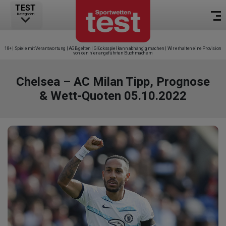
TEST
Kategorien
18+ | Spiele mit Verantwortung | AGB gelten | Glücksspiel kann abhängig machen | Wir erhalten eine Provision
von den hier angeführten Buchmachern
Chelsea – AC Milan Tipp, Prognose
& Wett-Quoten 05.10.2022