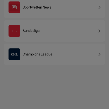
Sportwetten News
Bundesliga
Champions League