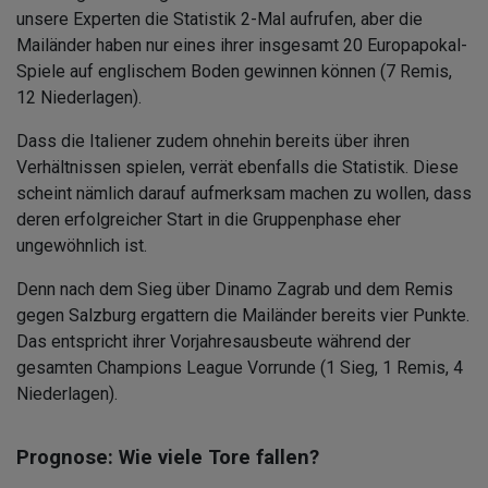
unsere Experten die Statistik 2-Mal aufrufen, aber die
Mailänder haben nur eines ihrer insgesamt 20 Europapokal-
Spiele auf englischem Boden gewinnen können (7 Remis,
12 Niederlagen).
Dass die Italiener zudem ohnehin bereits über ihren
Verhältnissen spielen, verrät ebenfalls die Statistik. Diese
scheint nämlich darauf aufmerksam machen zu wollen, dass
deren erfolgreicher Start in die Gruppenphase eher
ungewöhnlich ist.
Denn nach dem Sieg über Dinamo Zagrab und dem Remis
gegen Salzburg ergattern die Mailänder bereits vier Punkte.
Das entspricht ihrer Vorjahresausbeute während der
gesamten Champions League Vorrunde (1 Sieg, 1 Remis, 4
Niederlagen).
Prognose: Wie viele Tore fallen?