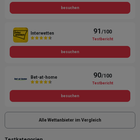
besuchen
91
/100
Interwetten
Testbericht
besuchen
90
/100
Bet-at-home
Testbericht
besuchen
Alle Wettanbieter im Vergleich
Testkategorien