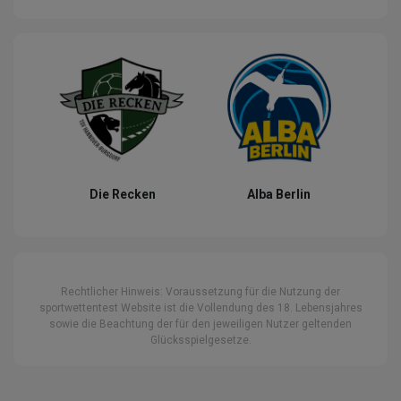
Die Recken
Alba Berlin
Rechtlicher Hinweis: Voraussetzung für die Nutzung der
sportwettentest Website ist die Vollendung des 18. Lebensjahres
sowie die Beachtung der für den jeweiligen Nutzer geltenden
Glücksspielgesetze.