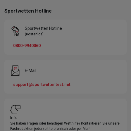
Sportwetten Hotline
Sportwetten Hotline
(Kostenlos)
0800-9940060
E-Mail
support@sportwettentest.net
Info
Sie haben Fragen oder benötigen Wetthilfe? Kontaktieren Sie unsere
Fachredaktion jederzeit telefonisch oder per Mail!