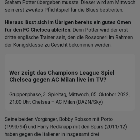
Graham Potter übergeben musste. Dieser wird am Mittwoch
sein erst zweites Pflichtspiel für die Blues bestreiten.
Hieraus lässt sich im Übrigen bereits ein gutes Omen
für den FC Chelsea ableiten
. Denn Potter wird der erst
dritte englische Trainer sein, den die Rossoneri im Rahmen
der Königsklasse zu Gesicht bekommen werden.
Wer zeigt das Champions League Spiel
Chelsea gegen AC Milan live im TV?
Gruppenphase, 3. Spieltag, Mittwoch, 05. Oktober 2022,
21:00 Uhr: Chelsea – AC Milan (DAZN/Sky)
Seine beiden Vorgänger, Bobby Robson mit Porto
(1993/94) und Harry Redknapp mit den Spurs (2011/12)
haben gegen die Italiener in insgesamt drei