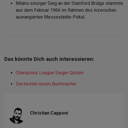
Milans einziger Sieg an der Stamford Bridge stammte
aus dem Februar 1966 im Rahmen des inzwischen
ausrangierten Messestädte-Pokal.
Das könnte Dich auch interessieren:
Champions League Sieger Quoten
Die besten neuen Buchmacher
Christian Capponi