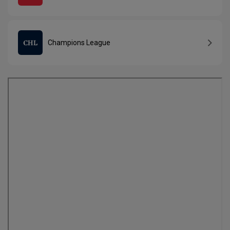
Champions League