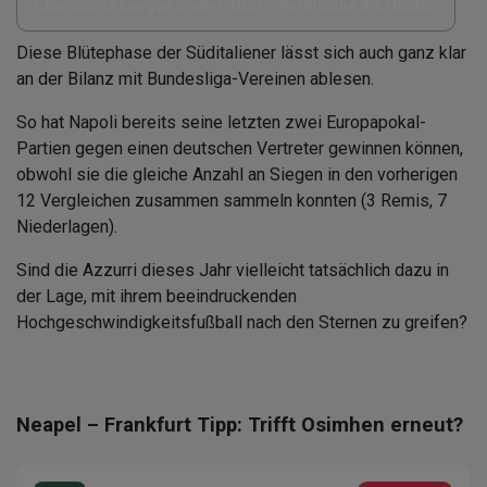
Champions League Sieger 2023 – Vergleiche die Quoten
Diese Blütephase der Süditaliener lässt sich auch ganz klar
an der Bilanz mit Bundesliga-Vereinen ablesen.
So hat Napoli bereits seine letzten zwei Europapokal-
Partien gegen einen deutschen Vertreter gewinnen können,
obwohl sie die gleiche Anzahl an Siegen in den vorherigen
12 Vergleichen zusammen sammeln konnten (3 Remis, 7
Niederlagen).
Sind die Azzurri dieses Jahr vielleicht tatsächlich dazu in
der Lage, mit ihrem beeindruckenden
Hochgeschwindigkeitsfußball nach den Sternen zu greifen?
Neapel – Frankfurt Tipp: Trifft Osimhen erneut?