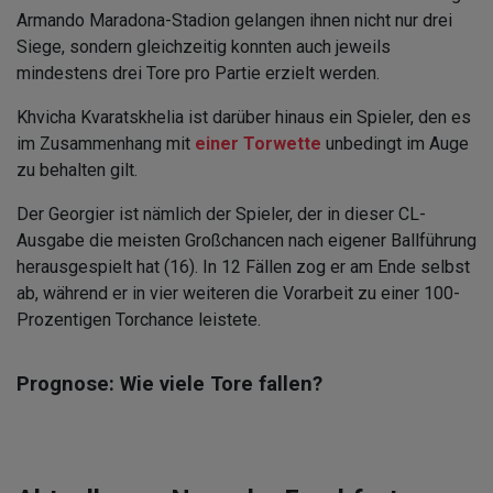
Armando Maradona-Stadion gelangen ihnen nicht nur drei
Siege, sondern gleichzeitig konnten auch jeweils
mindestens drei Tore pro Partie erzielt werden.
Khvicha Kvaratskhelia ist darüber hinaus ein Spieler, den es
im Zusammenhang mit
einer Torwette
unbedingt im Auge
zu behalten gilt.
Der Georgier ist nämlich der Spieler, der in dieser CL-
Ausgabe die meisten Großchancen nach eigener Ballführung
herausgespielt hat (16). In 12 Fällen zog er am Ende selbst
ab, während er in vier weiteren die Vorarbeit zu einer 100-
Prozentigen Torchance leistete.
Prognose: Wie viele Tore fallen?