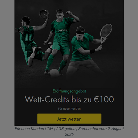
Für neue Kunden | 18+ | AGB gelten | Screenshot vom 9. August
2026