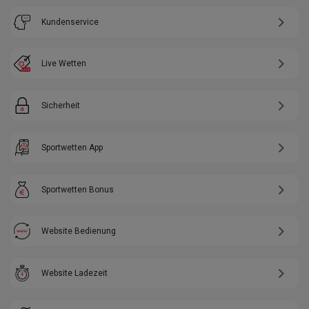
Kundenservice
Live Wetten
Sicherheit
Sportwetten App
Sportwetten Bonus
Website Bedienung
Website Ladezeit