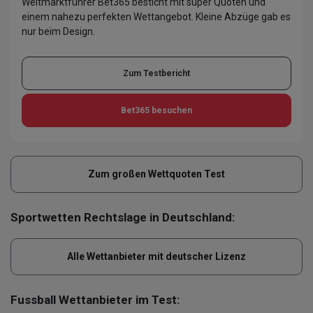
Weltmarktführer Bet365 besticht mit super Quoten und
einem nahezu perfekten Wettangebot. Kleine Abzüge gab es
nur beim Design.
Zum Testbericht
Bet365
besuchen
Zum großen Wettquoten Test
Sportwetten Rechtslage in Deutschland:
Alle Wettanbieter mit deutscher Lizenz
Fussball Wettanbieter im Test: