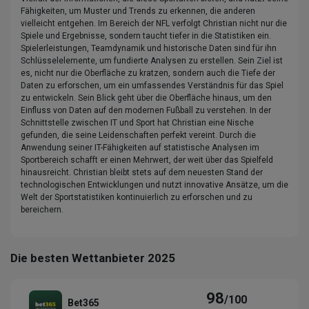
Fähigkeiten, um Muster und Trends zu erkennen, die anderen
vielleicht entgehen. Im Bereich der NFL verfolgt Christian nicht nur die
Spiele und Ergebnisse, sondern taucht tiefer in die Statistiken ein.
Spielerleistungen, Teamdynamik und historische Daten sind für ihn
Schlüsselelemente, um fundierte Analysen zu erstellen. Sein Ziel ist
es, nicht nur die Oberfläche zu kratzen, sondern auch die Tiefe der
Daten zu erforschen, um ein umfassendes Verständnis für das Spiel
zu entwickeln. Sein Blick geht über die Oberfläche hinaus, um den
Einfluss von Daten auf den modernen Fußball zu verstehen. In der
Schnittstelle zwischen IT und Sport hat Christian eine Nische
gefunden, die seine Leidenschaften perfekt vereint. Durch die
Anwendung seiner IT-Fähigkeiten auf statistische Analysen im
Sportbereich schafft er einen Mehrwert, der weit über das Spielfeld
hinausreicht. Christian bleibt stets auf dem neuesten Stand der
technologischen Entwicklungen und nutzt innovative Ansätze, um die
Welt der Sportstatistiken kontinuierlich zu erforschen und zu
bereichern.
Die besten Wettanbieter 2025
98
/100
Bet365