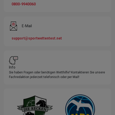
0800-9940060
E-Mail
support@sportwettentest.net
Info
Sie haben Fragen oder benötigen Wetthilfe? Kontaktieren Sie unsere
Fachredaktion jederzeit telefonisch oder per Mail!