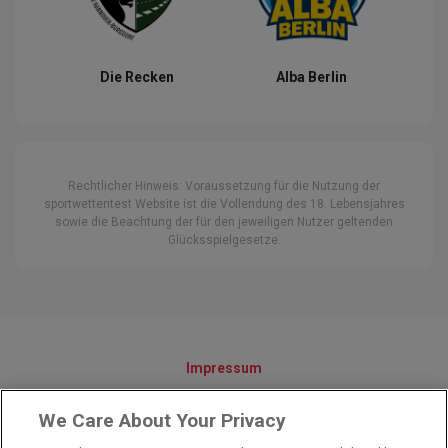
Die Recken
Alba Berlin
Rechtlicher Hinweis: Voraussetzung für die Nutzung der
sportwettentest Website ist die Vollendung des 18. Lebensjahres
sowie die Beachtung der für den jeweiligen Nutzer geltenden
Glücksspielgesetze.
Impressum
Datenschutz
We Care About Your Privacy
Cookies