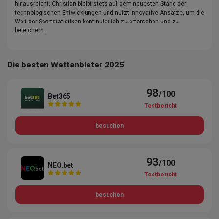
hinausreicht. Christian bleibt stets auf dem neuesten Stand der
technologischen Entwicklungen und nutzt innovative Ansätze, um die
Welt der Sportstatistiken kontinuierlich zu erforschen und zu
bereichern.
Die besten Wettanbieter 2025
98
/100
Bet365
Testbericht
besuchen
93
/100
NEO.bet
Testbericht
besuchen