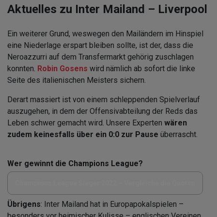
Aktuelles zu Inter Mailand – Liverpool
Ein weiterer Grund, weswegen den Mailändern im Hinspiel
eine Niederlage erspart bleiben sollte, ist der, dass die
Neroazzurri auf dem Transfermarkt gehörig zuschlagen
konnten.
Robin Gosens
wird nämlich ab sofort die linke
Seite des italienischen Meisters sichern.
Derart massiert ist von einem schleppenden Spielverlauf
auszugehen, in dem der Offensivabteilung der Reds das
Leben schwer gemacht wird. Unsere Experten
wären
zudem keinesfalls über ein 0:0 zur Pause
überrascht.
Wer gewinnt die Champions League?
Champions League Sieger 2022 – Vergleiche die Quoten
Übrigens
: Inter Mailand hat in Europapokalspielen –
besonders vor heimischer Kulisse – englischen Vereinen