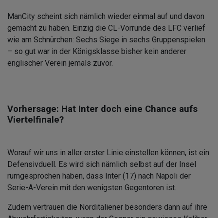
ManCity scheint sich nämlich wieder einmal auf und davon
gemacht zu haben. Einzig die CL-Vorrunde des LFC verlief
wie am Schnürchen: Sechs Siege in sechs Gruppenspielen
– so gut war in der Königsklasse bisher kein anderer
englischer Verein jemals zuvor.
Vorhersage: Hat Inter doch eine Chance aufs
Viertelfinale?
Worauf wir uns in aller erster Linie einstellen können, ist ein
Defensivduell. Es wird sich nämlich selbst auf der Insel
rumgesprochen haben, dass Inter (17) nach Napoli der
Serie-A-Verein mit den wenigsten Gegentoren ist.
Zudem vertrauen die Norditaliener besonders dann auf ihre