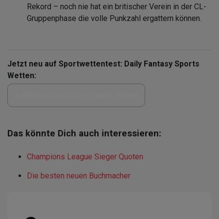
Rekord – noch nie hat ein britischer Verein in der CL-
Gruppenphase die volle Punkzahl ergattern können.
Jetzt neu auf Sportwettentest: Daily Fantasy Sports
Wetten:
Entdecke Daily Fantasy Sports Wetten
Das könnte Dich auch interessieren:
Champions League Sieger Quoten
Die besten neuen Buchmacher