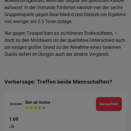
Abwehrfertigkeiten, wenn der Gegner ein gewisses Kaliber
aufweist. In der Vorrunde förderten nämlich vier der sechs
Gruppenspiele gegen Real Madrid und Donezk ein Ergebnis
von weniger als 2.5 Toren zutage.
Nur gegen Tiraspol kam es zu höheren Endresultaten, –
doch zu den Moldauern ist der qualitative Unterschied auch
um einiges größer. Grund zu der Annahme eines torarmen
Duells liefert im Übrigen auch der direkte Vergleich.
Vorhersage: Treffen beide Mannschaften?
Bet-at-home
besuchen
1.69
Ja