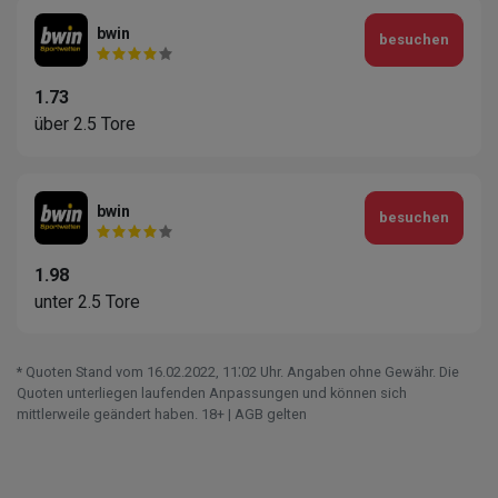
bwin
besuchen
1.73
über 2.5 Tore
bwin
besuchen
1.98
unter 2.5 Tore
* Quoten Stand vom 16.02.2022‚ 11⁚02 Uhr. Angaben ohne Gewähr. Die
Quoten unterliegen laufenden Anpassungen und können sich
mittlerweile geändert haben. 18+ | AGB gelten