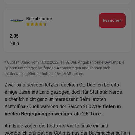
Bet-at-home
besuchen
2.05
Nein
* Quoten Stand vom 16.02.2022‚ 11⁚02 Uhr. Angaben ohne Gewähr. Die
Quoten unterliegen laufenden Anpassungen und können sich
mittlerweile geändert haben. 18+ | AGB gelten
Zwar sind seit den letzten direkten CL-Duellen bereits
einige Jahre ins Land gezogen, doch für Statistik-Nerds
sicherlich nicht ganz uninteressant: Beim letzten
Achtelfinal-Duell während der Saison 2007/08
fielen in
beiden Begegnungen weniger als 2.5 Tore
.
Am Ende zogen die Reds ins Viertelfinale ein und
womöglich gründet der Optimismus der Buchmacher auf ein