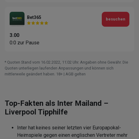
Bet365
besuchen
3.00
0:0 zur Pause
* Quoten Stand vom 16.02.2022‚ 11⁚02 Uhr. Angaben ohne Gewähr. Die
Quoten unterliegen laufenden Anpassungen und können sich
mittlerweile geändert haben. 18+ | AGB gelten
Top-Fakten als Inter Mailand –
Liverpool Tipphilfe
Inter hat keines seiner letzten vier Europapokal-
Heimspiele gegen einen englischen Vertreter mehr