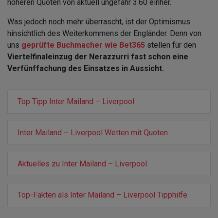
höheren Quoten von aktuell ungefähr 3.60 einher.
Was jedoch noch mehr überrascht, ist der Optimismus
hinsichtlich des Weiterkommens der Engländer. Denn von
uns
geprüfte Buchmacher wie Bet365
stellen für den
Viertelfinaleinzug der Nerazzurri fast schon eine
Verfünffachung des Einsatzes in Aussicht.
Top Tipp Inter Mailand – Liverpool
Inter Mailand – Liverpool Wetten mit Quoten
Aktuelles zu Inter Mailand – Liverpool
Top-Fakten als Inter Mailand – Liverpool Tipphilfe