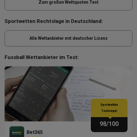
Zum großen Wettquoten Test
Sportwetten Rechtslage in Deutschland:
Alle Wettanbieter mit deutscher Lizenz
Fussball Wettanbieter im Test:
Sportwetten
Testsieger
98
/100
Bet365