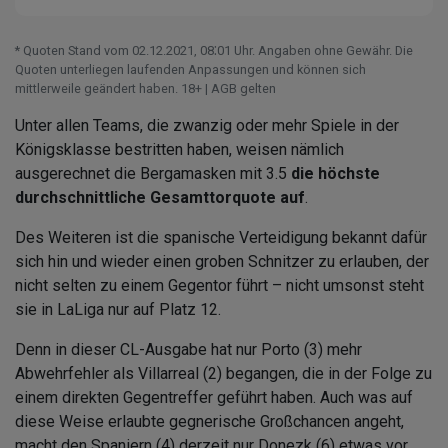
* Quoten Stand vom 02.12.2021‚ 08⁚01 Uhr. Angaben ohne Gewähr. Die
Quoten unterliegen laufenden Anpassungen und können sich
mittlerweile geändert haben. 18+ | AGB gelten
Unter allen Teams, die zwanzig oder mehr Spiele in der
Königsklasse bestritten haben, weisen nämlich
ausgerechnet die Bergamasken mit 3.5
die höchste
durchschnittliche Gesamttorquote auf
.
Des Weiteren ist die spanische Verteidigung bekannt dafür
sich hin und wieder einen groben Schnitzer zu erlauben, der
nicht selten zu einem Gegentor führt – nicht umsonst steht
sie in LaLiga nur auf Platz 12.
Denn in dieser CL-Ausgabe hat nur Porto (3) mehr
Abwehrfehler als Villarreal (2) begangen, die in der Folge zu
einem direkten Gegentreffer geführt haben. Auch was auf
diese Weise erlaubte gegnerische Großchancen angeht,
macht den Spaniern (4) derzeit nur Donezk (6) etwas vor.