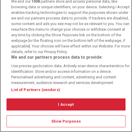
Kontakt
We and our
1008
partners store and access personal data, like
browsing data or unique identifiers, on your device. Selecting I Accept
Über uns
enables tracking technologies to support the purposes shown under
we and our partners process data to provide. If trackers are disabled,
Autoren
some content and ads you see may not be as relevant to you. You can
resurface this menu to change your choices or withdraw consent at
Herausgeberrichtlinien
any time by clicking the Show Purposes link on the bottom of the
webpage [or the floating icon on the bottom-left of the webpage, if
applicable]. Your choices will have effect within our Website. For more
© 2010-2025 - Sportwettentest.net - Der große Sportwettentest
details, refer to our Privacy Policy.
We and our partners process data to provide:
Sportwetten Angebote sind nur für Volljährige verfügbar. Es gelten
Use precise geolocation data. Actively scan device characteristics for
immer die AGB auf den jeweiligen Webseiten der Buchmacher.
identification. Store and/or access information on a device.
Wetten kann Spaß, aber auch süchtig machen!
Personalised advertising and content, advertising and content
measurement, audience research and services development.
List of Partners (vendors)
I Accept
Show Purposes
Suchtrisiken, Glücksspiel kann süchtig machen - Hilfe finden Sie auf