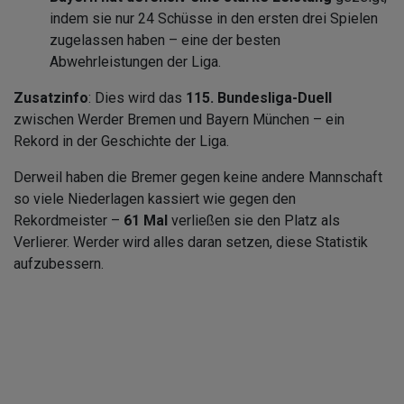
indem sie nur 24 Schüsse in den ersten drei Spielen
zugelassen haben – eine der besten
Abwehrleistungen der Liga.
Zusatzinfo
: Dies wird das
115. Bundesliga-Duell
zwischen Werder Bremen und Bayern München – ein
Rekord in der Geschichte der Liga.
Derweil haben die Bremer gegen keine andere Mannschaft
so viele Niederlagen kassiert wie gegen den
Rekordmeister –
61 Mal
verließen sie den Platz als
Verlierer. Werder wird alles daran setzen, diese Statistik
aufzubessern.