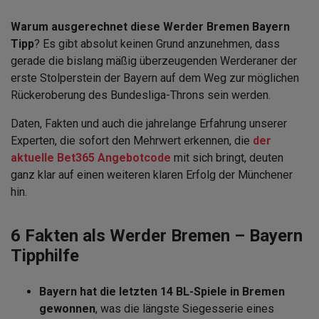
Warum ausgerechnet diese Werder Bremen Bayern
Tipp
? Es gibt absolut keinen Grund anzunehmen, dass
gerade die bislang mäßig überzeugenden Werderaner der
erste Stolperstein der Bayern auf dem Weg zur möglichen
Rückeroberung des Bundesliga-Throns sein werden.
Daten, Fakten und auch die jahrelange Erfahrung unserer
Experten, die sofort den Mehrwert erkennen, die
der
aktuelle Bet365 Angebotcode
mit sich bringt, deuten
ganz klar auf einen weiteren klaren Erfolg der Münchener
hin.
6 Fakten als Werder Bremen – Bayern
Tipphilfe
Bayern hat die letzten 14 BL-Spiele in Bremen
gewonnen
, was die längste Siegesserie eines