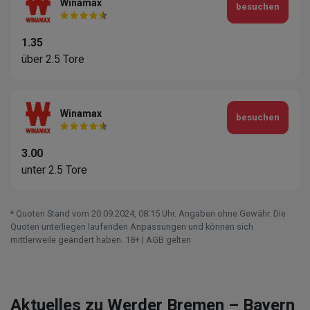
Winamax
besuchen
1.35
über 2.5 Tore
Winamax
besuchen
3.00
unter 2.5 Tore
* Quoten Stand vom 20.09.2024‚ 08⁚15 Uhr. Angaben ohne Gewähr. Die
Quoten unterliegen laufenden Anpassungen und können sich
mittlerweile geändert haben. 18+ | AGB gelten
Aktuelles zu Werder Bremen – Bayern