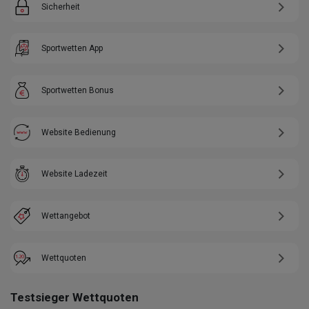
Sicherheit
Sportwetten App
Sportwetten Bonus
Website Bedienung
Website Ladezeit
Wettangebot
Wettquoten
Testsieger Wettquoten