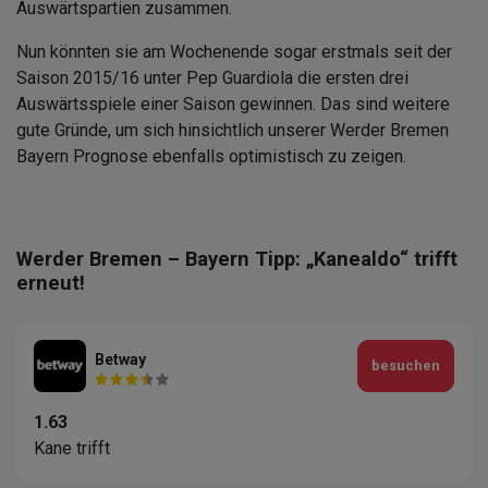
Auswärtspartien zusammen.
Nun könnten sie am Wochenende sogar erstmals seit der
Saison 2015/16 unter Pep Guardiola die ersten drei
Auswärtsspiele einer Saison gewinnen. Das sind weitere
gute Gründe, um sich hinsichtlich unserer Werder Bremen
Bayern Prognose ebenfalls optimistisch zu zeigen.
Werder Bremen – Bayern Tipp: „Kanealdo“ trifft
erneut!
Betway
besuchen
1.63
Kane trifft