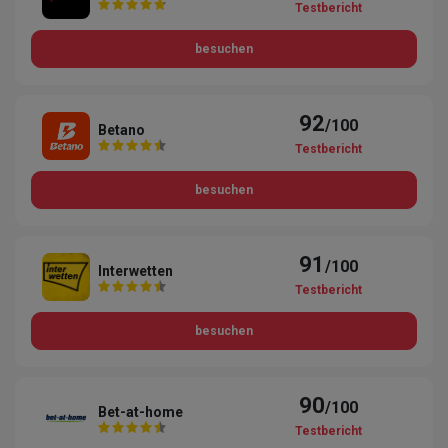
Testbericht
besuchen
92
/100
Betano
Testbericht
besuchen
91
/100
Interwetten
Testbericht
besuchen
90
/100
Bet-at-home
Testbericht