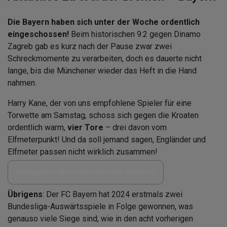
Die Bayern haben sich unter der Woche ordentlich
eingeschossen!
Beim historischen 9:2 gegen Dinamo
Zagreb gab es kurz nach der Pause zwar zwei
Schreckmomente zu verarbeiten, doch es dauerte nicht
lange, bis die Münchener wieder das Heft in die Hand
nahmen.
Harry Kane, der von uns empfohlene Spieler für eine
Torwette am Samstag, schoss sich gegen die Kroaten
ordentlich warm,
vier Tore
– drei davon vom
Elfmeterpunkt! Und da soll jemand sagen, Engländer und
Elfmeter passen nicht wirklich zusammen!
Wettquoten: Wer wird deutscher Meister?
Übrigens
: Der FC Bayern hat 2024 erstmals zwei
Bundesliga-Auswärtsspiele in Folge gewonnen, was
genauso viele Siege sind, wie in den acht vorherigen