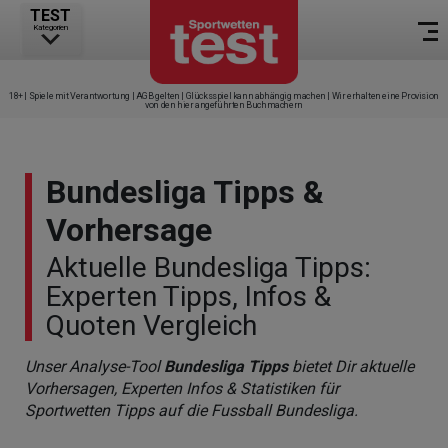
TEST
Kategorien
18+ | Spiele mit Verantwortung | AGB gelten | Glücksspiel kann abhängig machen | Wir erhalten eine Provision
von den hier angeführten Buchmachern
Bundesliga Tipps &
Vorhersage
Aktuelle Bundesliga Tipps:
Experten Tipps, Infos &
Quoten Vergleich
Unser Analyse-Tool
Bundesliga Tipps
bietet Dir aktuelle
Vorhersagen, Experten Infos & Statistiken für
Sportwetten Tipps auf die Fussball Bundesliga.