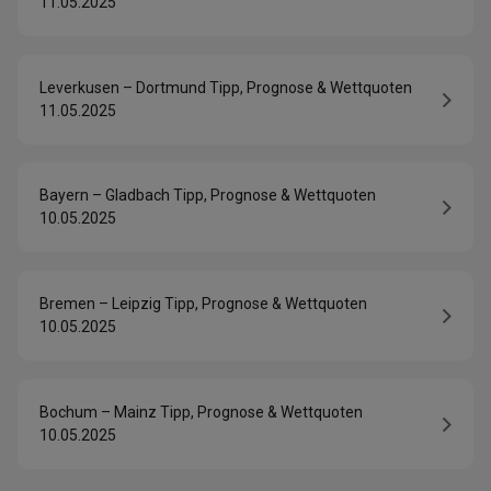
11.05.2025
Leverkusen – Dortmund Tipp, Prognose & Wettquoten
11.05.2025
Bayern – Gladbach Tipp, Prognose & Wettquoten
10.05.2025
Bremen – Leipzig Tipp, Prognose & Wettquoten
10.05.2025
Bochum – Mainz Tipp, Prognose & Wettquoten
10.05.2025