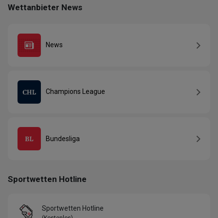
Wettanbieter News
News
Champions League
Bundesliga
Sportwetten Hotline
Sportwetten Hotline