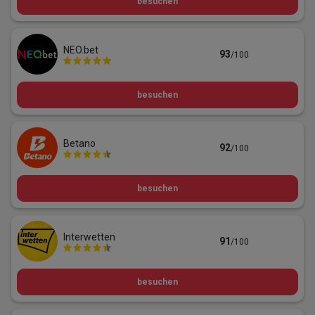
besuchen
NEO.bet
93
/100
besuchen
Betano
92
/100
besuchen
Interwetten
91
/100
besuchen