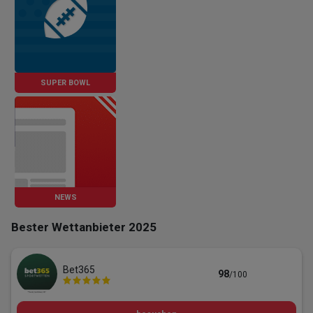
SUPER BOWL
NEWS
Bester Wettanbieter 2025
Bet365
98
/100