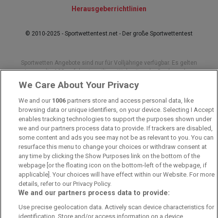
Herausgeberrichtlinien
© 2010-2025 - Sportwettentest.net - Der große Sportwettentest
Sportwetten Angebote sind nur für Volljährige verfügbar. Es gelten
immer die AGB auf den jeweiligen Webseiten der Buchmacher.
Wetten kann Spaß, aber auch süchtig machen!
We Care About Your Privacy
We and our
1006
partners store and access personal data, like
browsing data or unique identifiers, on your device. Selecting I Accept
enables tracking technologies to support the purposes shown under
we and our partners process data to provide. If trackers are disabled,
some content and ads you see may not be as relevant to you. You can
resurface this menu to change your choices or withdraw consent at
any time by clicking the Show Purposes link on the bottom of the
webpage [or the floating icon on the bottom-left of the webpage, if
Suchtrisiken, Glücksspiel kann süchtig machen - Hilfe finden Sie auf
applicable]. Your choices will have effect within our Website. For more
buwei.de
details, refer to our Privacy Policy.
Alle Anbieter auf dieser Webseite sind offiziell in Deutschland
lizenziert
und
We and our partners process data to provide:
werden von der
Gemeinsamen Glücksspielbehörde der Länder
reguliert
Use precise geolocation data. Actively scan device characteristics for
identification. Store and/or access information on a device.