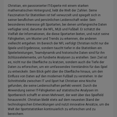
Christian, ein passionierter IT-Experte mit einem starken
mathematischen Hintergrund, liebt die Welt der Zahlen. Seine
Faszination für Statistiken ist tief verwurzelt und spiegelt sich in
seiner beruflichen und persönlichen Leidenschaft wider. Sein
besonderes Interesse gilt Sportarten, bei denen umfangreiche Daten
verfügbar sind, darunter die NFL, MLB und Fußball. Er schätzt die
Vielfalt der Informationen, die diese Sportarten bieten, und nutzt seine
Fähigkeiten, um Muster und Trends zu erkennen, die anderen
vielleicht entgehen. Im Bereich der NFL verfolgt Christian nicht nur die
Spiele und Ergebnisse, sondern taucht tiefer in die Statistiken ein.
Spielerleistungen, Teamdynamik und historische Daten sind für ihn
Schlüsselelemente, um fundierte Analysen zu erstellen. Sein Ziel ist
es, nicht nur die Oberfläche zu kratzen, sondern auch die Tiefe der
Daten zu erforschen, um ein umfassendes Verständnis für das Spiel
zu entwickeln. Sein Blick geht über die Oberfläche hinaus, um den
Einfluss von Daten auf den modernen Fußball zu verstehen. In der
Schnittstelle zwischen IT und Sport hat Christian eine Nische
gefunden, die seine Leidenschaften perfekt vereint. Durch die
Anwendung seiner IT-Fähigkeiten auf statistische Analysen im
Sportbereich schafft er einen Mehrwert, der weit über das Spielfeld
hinausreicht. Christian bleibt stets auf dem neuesten Stand der
technologischen Entwicklungen und nutzt innovative Ansätze, um die
Welt der Sportstatistiken kontinuierlich zu erforschen und zu
bereichern.