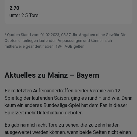
2.70
unter 2.5 Tore
* Quoten Stand vom 01.02.2023‚ 08⁚37 Uhr. Angaben ohne Gewähr. Die
Quoten unterliegen laufenden Anpassungen und können sich
mittlerweile geändert haben. 18+ | AGB gelten
Aktuelles zu Mainz – Bayern
Beim letzten Aufeinandertreffen beider Vereine am 12.
Spieltag der laufenden Saison, ging es rund – und wie. Denn
kaum ein anderes Bundesliga-Spiel hat dem Fan in dieser
Spielzeit mehr Unterhaltung geboten.
Es gab nämlich acht Tore zu sehen, die zu zehn hätten
ausgeweitet werden können, wenn beide Seiten nicht einen