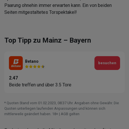
Paarung ohnehin immer erwarten kann. Ein von beiden
Seiten mitgestaltetes Torspektakel!
Top Tipp zu Mainz – Bayern
Betano
besuchen
2.47
Beide treffen und über 3.5 Tore
* Quoten Stand vom 01.02.2023‚ 08⁚37 Uhr. Angaben ohne Gewähr. Die
Quoten unterliegen laufenden Anpassungen und können sich
mittlerweile geändert haben. 18+ | AGB gelten