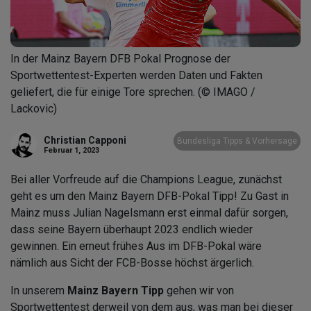
In der Mainz Bayern DFB Pokal Prognose der
Sportwettentest-Experten werden Daten und Fakten
geliefert, die für einige Tore sprechen. (© IMAGO /
Lackovic)
Christian Capponi
Bundesliga Tipps & Vorhersage
Februar 1, 2023
Bei aller Vorfreude auf die Champions League, zunächst
geht es um den Mainz Bayern DFB-Pokal Tipp! Zu Gast in
Mainz muss Julian Nagelsmann erst einmal dafür sorgen,
dass seine Bayern überhaupt 2023 endlich wieder
gewinnen. Ein erneut frühes Aus im DFB-Pokal wäre
nämlich aus Sicht der FCB-Bosse höchst ärgerlich.
In unserem
Mainz Bayern Tipp
gehen wir von
Sportwettentest derweil von dem aus, was man bei dieser