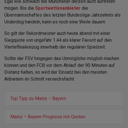
Egal wie schwach die Münchener derzeit auch auftreten
mögen. Bis die
Sportwettenanbieter
die
Übermannschaftes des letzten Bundesliga-Jahrzehnts als
Underdog handeln, kann es noch eine Weile dauern.
So gilt der Rekordmeister auch heute abend mit einer
Siegquote von ungefähr 1.44 als klarer Favorit auf den
Viertelfinaleinzug innerhalb der regulären Spielzeit.
Sollte der FSV hingegen das Unmögliche möglich machen
können und den FCB vor dem Ablauf der 90 Minuten auf
Distanz halten, so wird der Einsatz bei den meisten
Anbietern im Schnitt versechsfacht.
Top Tipp zu Mainz – Bayern
Mainz – Bayern Prognose mit Quoten