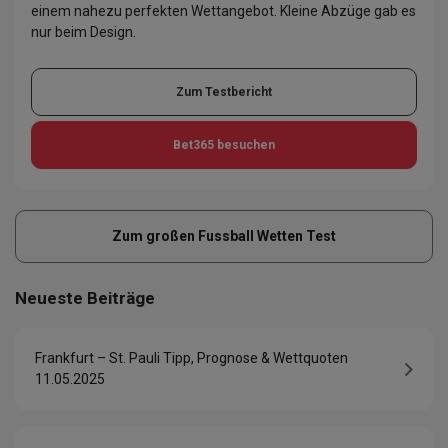
einem nahezu perfekten Wettangebot. Kleine Abzüge gab es
nur beim Design.
Zum Testbericht
Bet365
besuchen
Zum großen Fussball Wetten Test
Neueste Beiträge
Frankfurt – St. Pauli Tipp, Prognose & Wettquoten
11.05.2025