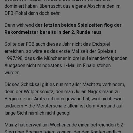
dominiert haben, überrascht das eigene Abschneiden im
DFB-Pokal dann doch sehr.
Denn während
der letzten beiden Spielzeiten flog der
Rekordmeister bereits in der 2. Runde raus
.
Sollte der FCB auch dieses Jahr nicht das Endspiel
erreichen, so wäre es das erste Mal seit der Spielzeit
1997/98, dass die Münchener in drei aufeinanderfolgenden
Ausgaben nicht mindestens 1-Mal im Finale stehen
würden.
Dieses Schicksal gilt es nun mit aller Macht zu verhindern,
denn der Welpenschutz, den man Julian Nageslmann zu
Beginn seiner Amtszeit noch gewährt hat, wird nicht ewig
andauern – die Meisterschale allein ist dem Vorstand auf
lange Sicht nämlich nicht genug!
Mainz hat derweil am Wochenende einen befreienden 5:2-
Sieg über Bochum feiern können, der den Knoten endlich