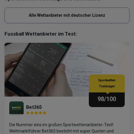
Alle Wettanbieter mit deutscher Lizenz
Fussball Wettanbieter im Test:
Sportwetten
Testsieger
98
/100
Bet365
Die Nummer eins im großen Sportwettenanbieter-Test!
Weltmarktführer Bet365 besticht mit super Quoten und