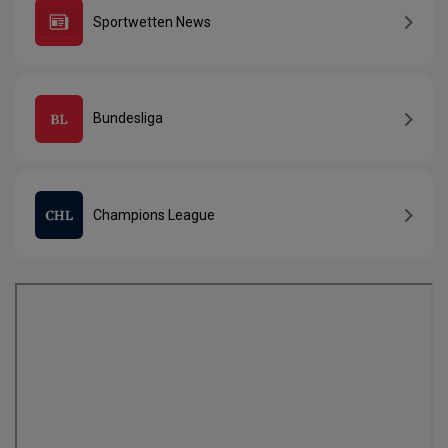
Sportwetten News
Bundesliga
Champions League