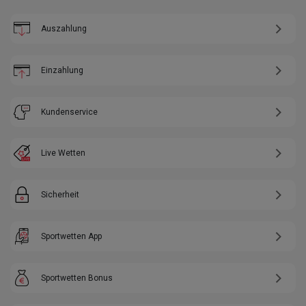
Auszahlung
Einzahlung
Kundenservice
Live Wetten
Sicherheit
Sportwetten App
Sportwetten Bonus