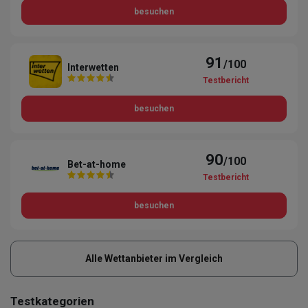
besuchen
91
/100
Interwetten
Testbericht
besuchen
90
/100
Bet-at-home
Testbericht
besuchen
Alle Wettanbieter im Vergleich
Testkategorien