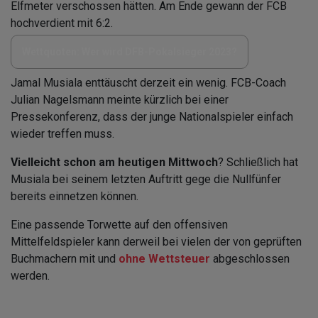
Elfmeter verschossen hätten. Am Ende gewann der FCB
hochverdient mit 6:2.
Wettquoten: Wer wird DFB-Pokalsieger 2023?
Jamal Musiala enttäuscht derzeit ein wenig. FCB-Coach
Julian Nagelsmann meinte kürzlich bei einer
Pressekonferenz, dass der junge Nationalspieler einfach
wieder treffen muss.
Vielleicht schon am heutigen Mittwoch
? Schließlich hat
Musiala bei seinem letzten Auftritt gege die Nullfünfer
bereits einnetzen können.
Eine passende Torwette auf den offensiven
Mittelfeldspieler kann derweil bei vielen der von geprüften
Buchmachern mit und
ohne Wettsteuer
abgeschlossen
werden.