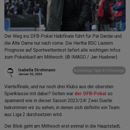
Der Weg ins DFB-Pokal Halbfinale führt für Pal Dardai und
die Alte Dame nur nach vorne. Die Hertha BSC Lautern
Prognose auf Sportwettentest liefert alle wichtigen Infos
zum Pokalduell am Mittwoch. (© IMAGO / Jan Huebner)
Isabella Strehmann
Bundesliga Tipps & Vorhersage
Januar 30, 2024
Viertelfinale, und nur noch drei Klubs aus der obersten
Spielklasse mit dabei? Selten war
der DFB-Pokal
so
spannend wie in dieser Saison 2023/24! Zwei Duelle
bekommen wir zu sehen, in denen sich definitiv ein Team
aus Liga 2 durchsetzen wird.
Der Blick geht am Mittwoch erst einmal in die Hauptstadt,