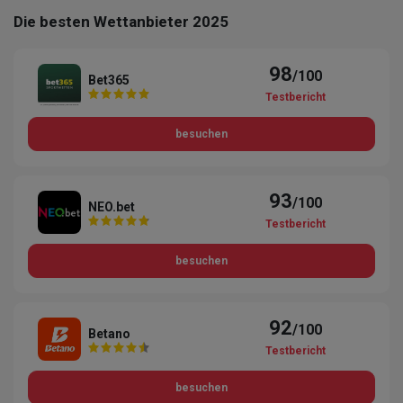
Die besten Wettanbieter 2025
98
/100
Bet365
Testbericht
besuchen
93
/100
NEO.bet
Testbericht
besuchen
92
/100
Betano
Testbericht
besuchen