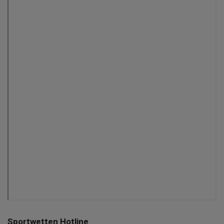
Sportwetten Hotline