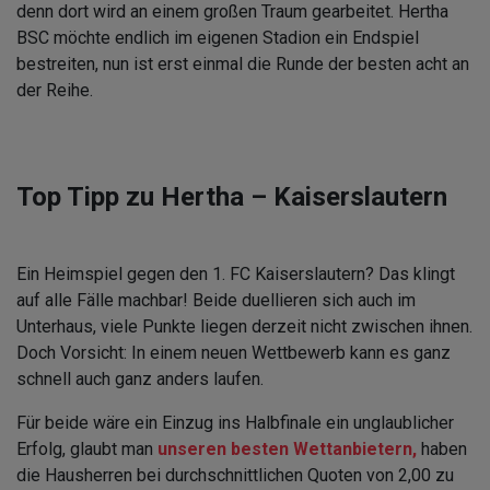
denn dort wird an einem großen Traum gearbeitet. Hertha
BSC möchte endlich im eigenen Stadion ein Endspiel
bestreiten, nun ist erst einmal die Runde der besten acht an
der Reihe.
Top Tipp zu Hertha – Kaiserslautern
Ein Heimspiel gegen den 1. FC Kaiserslautern? Das klingt
auf alle Fälle machbar! Beide duellieren sich auch im
Unterhaus, viele Punkte liegen derzeit nicht zwischen ihnen.
Doch Vorsicht: In einem neuen Wettbewerb kann es ganz
schnell auch ganz anders laufen.
Für beide wäre ein Einzug ins Halbfinale ein unglaublicher
Erfolg, glaubt man
unseren besten Wettanbietern,
haben
die Hausherren bei durchschnittlichen Quoten von 2,00 zu