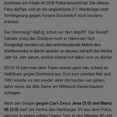
letztmals ein Finale im DFB-Pokal erreicht hat. Die älteren
Fans dürften sich an die unglückliche 0:1-Niederlage nach
Verlängerung gegen Fortuna Düsseldorf noch bestens
erinnern.
Die Stimmung? Mäßig, schon vor dem Anpfiff. Der Grund?
Damals stieg das Endspiel noch in Hannover! Seit
festgelegt worden ist, das entscheidende Match des
Wettbewerbs in Berlin spielen zu lassen, kämpft die Hertha
Jahr für Jahr darum, endlich einmal mit dabei sein zu dürfen.
2015/16 kam man dem Traum einmal ganz nah, schied im
Halbfinale gegen Dortmund aus. Erst zum zweiten Mal seit
1981 könnte es nun wieder unter die besten vier gehen,
dafür muss die Alte Dame am Mittwoch Kaiserslautern
schlagen.
Nach den Siegen
gegen Carl-Zeiss Jena (5:0) und Mainz
05 (3:0)
warf die Hertha den Hamburger SV aus dem Pokal,
und das in einem echten Drama. Tore in den Minuten 90 und