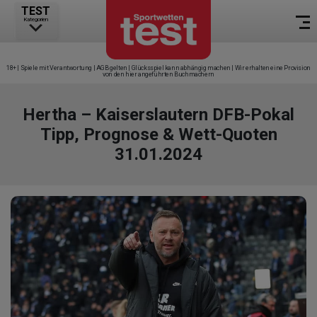
TEST
Kategorien
18+ | Spiele mit Verantwortung | AGB gelten | Glücksspiel kann abhängig machen | Wir erhalten eine Provision
von den hier angeführten Buchmachern
Hertha – Kaiserslautern DFB-Pokal
Tipp, Prognose & Wett-Quoten
31.01.2024