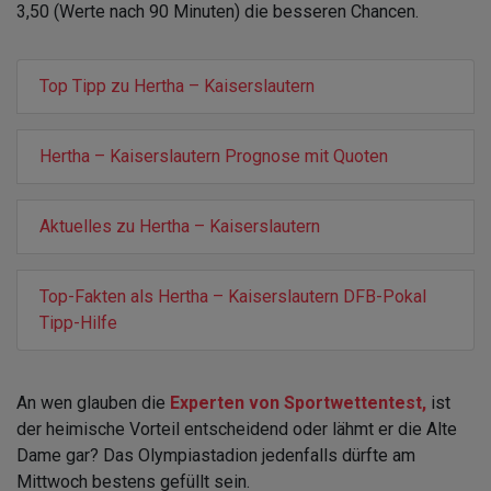
3,50 (Werte nach 90 Minuten) die besseren Chancen.
Top Tipp zu Hertha – Kaiserslautern
Hertha – Kaiserslautern Prognose mit Quoten
Aktuelles zu Hertha – Kaiserslautern
Top-Fakten als Hertha – Kaiserslautern DFB-Pokal
Tipp-Hilfe
An wen glauben die
Experten von Sportwettentest,
ist
der heimische Vorteil entscheidend oder lähmt er die Alte
Dame gar? Das Olympiastadion jedenfalls dürfte am
Mittwoch bestens gefüllt sein.