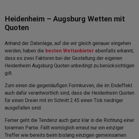
Heidenheim – Augsburg Wetten mit
Quoten
Anhand der Datenlage, auf die wir gleich genauer eingehen
werden, haben die
besten Wettanbieter
ebenfalls erkannt,
dass es zwei Faktoren bei der Gestaltung der eigenen
Heidenheim Augsburg Quoten unbedingt zu berücksichtigen
gilt.
Zum einen die gegenläufigen Formkurven, die im Endeffekt
auch dafür verantwortlich sind, dass die Heidenheim Quoten
für einen Dreier mit im Schnitt 2.45 einen Tick niedriger
ausgefallen sind.
Ferner geht die Tendenz auch ganz klar in die Richtung einer
torarmen Partie. Fällt womöglich erneut nur ein einziger
Treffer wie bereits beim bislang einzigen gemeinsamen