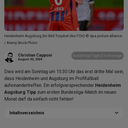
Heidenheim Augsburg (im Bild Torjubel des FCH) © dpa picture alliance
/ Alamy Stock Photo
Christian Capponi
Bundesliga Tipps & Vorhersage
August 30, 2024
Dies wird am Sonntag um 15:30 Uhr das erst dritte Mal sein,
dass Heidenheim und Augsburg im Profifußball
aufeinandertreffen. Ein erfolgversprechender
Heidenheim
Augsburg Tipp
zum ersten Bundesliga-Match im neuen
Monat darf da einfach nicht fehlen!
Inhaltsverzeichnis