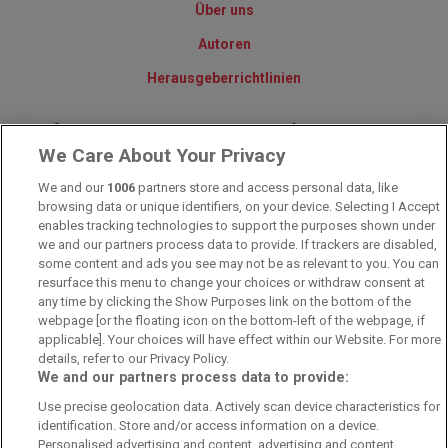
Über uns
Autoren
Herausgeberrichtlinien
© 2010-2025 - Sportwettentest.net - Der große Sportwettentest
We Care About Your Privacy
We and our
1006
partners store and access personal data, like
Sportwetten Angebote sind nur für Volljährige verfügbar. Es gelten
browsing data or unique identifiers, on your device. Selecting I Accept
immer die AGB auf den jeweiligen Webseiten der Buchmacher.
enables tracking technologies to support the purposes shown under
Wetten kann Spaß, aber auch süchtig machen!
we and our partners process data to provide. If trackers are disabled,
some content and ads you see may not be as relevant to you. You can
resurface this menu to change your choices or withdraw consent at
any time by clicking the Show Purposes link on the bottom of the
webpage [or the floating icon on the bottom-left of the webpage, if
applicable]. Your choices will have effect within our Website. For more
details, refer to our Privacy Policy.
We and our partners process data to provide:
Suchtrisiken, Glücksspiel kann süchtig machen - Hilfe finden Sie auf
Use precise geolocation data. Actively scan device characteristics for
buwei.de
identification. Store and/or access information on a device.
Personalised advertising and content, advertising and content
Alle Anbieter auf dieser Webseite sind offiziell in Deutschland
lizenziert
und