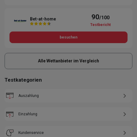
90
/100
Bet-at-home
Testbericht
besuchen
Alle Wettanbieter im Vergleich
Testkategorien
Auszahlung
Einzahlung
Kundenservice