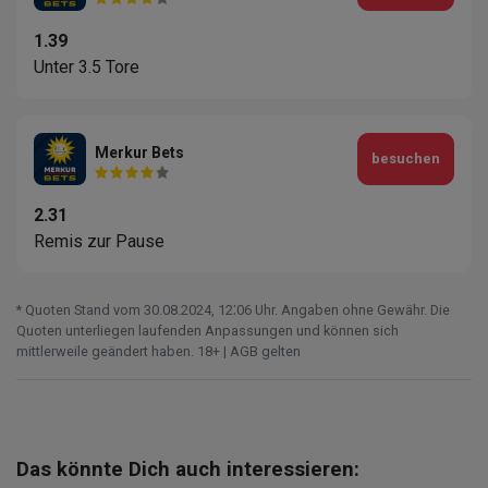
1.39
Unter 3.5 Tore
Merkur Bets
besuchen
2.31
Remis zur Pause
* Quoten Stand vom 30.08.2024‚ 12⁚06 Uhr. Angaben ohne Gewähr. Die
Quoten unterliegen laufenden Anpassungen und können sich
mittlerweile geändert haben. 18+ | AGB gelten
Das könnte Dich auch interessieren: