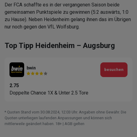
Der FCA schaffte es in der vergangenen Saison beide
gemeinsamen Punktspiele zu gewinnen (5:2 auswärts, 1:0
zu Hause). Neben Heidenheim gelang ihnen das im Übrigen
nur noch gegen den VfL Wolfsburg.
Top Tipp Heidenheim – Augsburg
bwin
besuchen
2.75
Doppelte Chance 1X & Unter 2.5 Tore
* Quoten Stand vom 30.08.2024‚ 12⁚03 Uhr. Angaben ohne Gewähr. Die
Quoten unterliegen laufenden Anpassungen und können sich
mittlerweile geändert haben. 18+ | AGB gelten