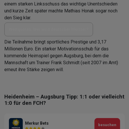
einem starken Linksschuss das wichtige Unentschieden
und kurze Zeit später machte Mathias Honak sogar noch
den Sieg klar.
Wettquoten: Wer wird deutscher Meister?
Die Teilnahme bringt sportliches Prestige und 3,17
Millionen Euro. Ein starker Motivationsschub für das
kommende Heimspiel gegen Augsburg, bei dem die
Mannschaft um Trainer Frank Schmidt (seit 2007 im Amt)
erneut ihre Stärke zeigen will.
Heidenheim – Augsburg Tipp: 1:1 oder vielleicht
1:0 für den FCH?
Merkur Bets
besuchen