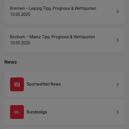
Bremen – Leipzig Tipp, Prognose & Wettquoten
10.05.2025
Bochum – Mainz Tipp, Prognose & Wettquoten
10.05.2025
News
Sportwetten News
Bundesliga