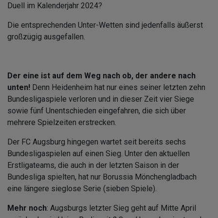
Duell im Kalenderjahr 2024?
Die entsprechenden Unter-Wetten sind jedenfalls äußerst
großzügig ausgefallen.
Der eine ist auf dem Weg nach ob, der andere nach
unten!
Denn Heidenheim hat nur eines seiner letzten zehn
Bundesligaspiele verloren und in dieser Zeit vier Siege
sowie fünf Unentschieden eingefahren, die sich über
mehrere Spielzeiten erstrecken.
Der FC Augsburg hingegen wartet seit bereits sechs
Bundesligaspielen auf einen Sieg. Unter den aktuellen
Erstligateams, die auch in der letzten Saison in der
Bundesliga spielten, hat nur Borussia Mönchengladbach
eine längere sieglose Serie (sieben Spiele).
Mehr noch
: Augsburgs letzter Sieg geht auf Mitte April