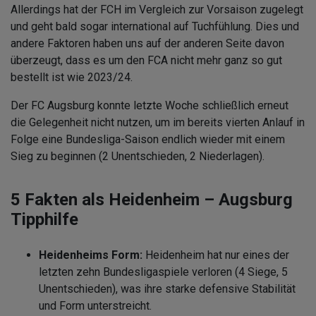
Allerdings hat der FCH im Vergleich zur Vorsaison zugelegt
und geht bald sogar international auf Tuchfühlung. Dies und
andere Faktoren haben uns auf der anderen Seite davon
überzeugt, dass es um den FCA nicht mehr ganz so gut
bestellt ist wie 2023/24.
Der FC Augsburg konnte letzte Woche schließlich erneut
die Gelegenheit nicht nutzen, um im bereits vierten Anlauf in
Folge eine Bundesliga-Saison endlich wieder mit einem
Sieg zu beginnen (2 Unentschieden, 2 Niederlagen).
5 Fakten als Heidenheim – Augsburg
Tipphilfe
Heidenheims Form:
Heidenheim hat nur eines der
letzten zehn Bundesligaspiele verloren (4 Siege, 5
Unentschieden), was ihre starke defensive Stabilität
und Form unterstreicht.