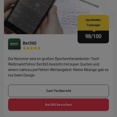
Sportwetten
Testsieger
98
/100
Bet365
Die Nummer eins im großen Sportwettenanbieter-Test!
Weltmarktführer Bet365 besticht mit super Quoten und
einem nahezu perfekten Wettangebot. Kleine Abzüge gab es
nur beim Design.
Zum Testbericht
Bet365
besuchen