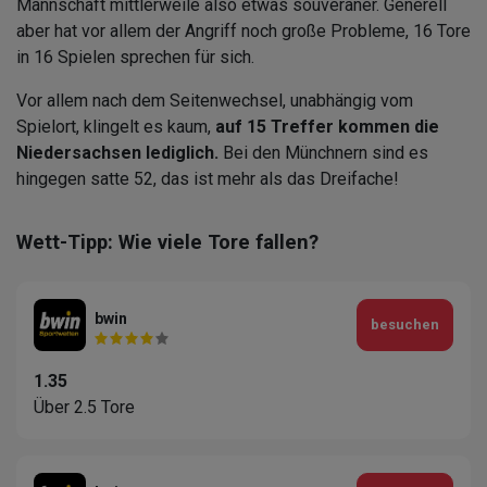
Mannschaft mittlerweile also etwas souveräner. Generell
aber hat vor allem der Angriff noch große Probleme, 16 Tore
in 16 Spielen sprechen für sich.
Vor allem nach dem Seitenwechsel, unabhängig vom
Spielort, klingelt es kaum,
auf 15 Treffer kommen die
Niedersachsen lediglich.
Bei den Münchnern sind es
hingegen satte 52, das ist mehr als das Dreifache!
Wett-Tipp: Wie viele Tore fallen?
bwin
besuchen
1.35
Über 2.5 Tore