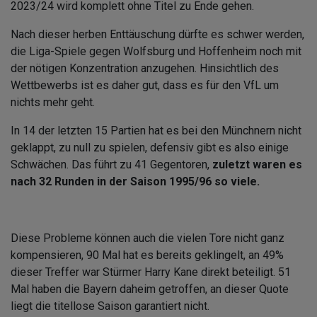
2023/24 wird komplett ohne Titel zu Ende gehen.
Nach dieser herben Enttäuschung dürfte es schwer werden,
die Liga-Spiele gegen Wolfsburg und Hoffenheim noch mit
der nötigen Konzentration anzugehen. Hinsichtlich des
Wettbewerbs ist es daher gut, dass es für den VfL um
nichts mehr geht.
In 14 der letzten 15 Partien hat es bei den Münchnern nicht
geklappt, zu null zu spielen, defensiv gibt es also einige
Schwächen. Das führt zu 41 Gegentoren,
zuletzt waren es
nach 32 Runden in der Saison 1995/96 so viele.
Diese Probleme können auch die vielen Tore nicht ganz
kompensieren, 90 Mal hat es bereits geklingelt, an 49%
dieser Treffer war Stürmer Harry Kane direkt beteiligt. 51
Mal haben die Bayern daheim getroffen, an dieser Quote
liegt die titellose Saison garantiert nicht.