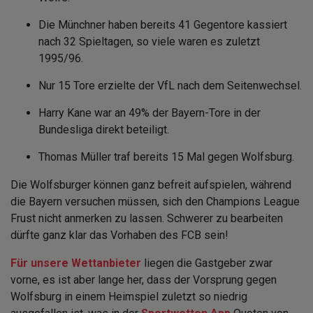
Die Münchner haben bereits 41 Gegentore kassiert
nach 32 Spieltagen, so viele waren es zuletzt
1995/96.
Nur 15 Tore erzielte der VfL nach dem Seitenwechsel.
Harry Kane war an 49% der Bayern-Tore in der
Bundesliga direkt beteiligt.
Thomas Müller traf bereits 15 Mal gegen Wolfsburg.
Die Wolfsburger können ganz befreit aufspielen, während
die Bayern versuchen müssen, sich den Champions League
Frust nicht anmerken zu lassen. Schwerer zu bearbeiten
dürfte ganz klar das Vorhaben des FCB sein!
Für unsere Wettanbieter
liegen die Gastgeber zwar
vorne, es ist aber lange her, dass der Vorsprung gegen
Wolfsburg in einem Heimspiel zuletzt so niedrig