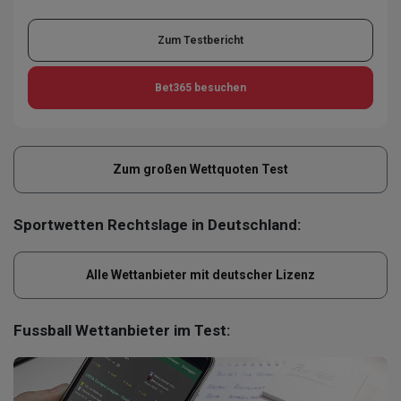
Zum Testbericht
Bet365
besuchen
Zum großen Wettquoten Test
Sportwetten Rechtslage in Deutschland:
Alle Wettanbieter mit deutscher Lizenz
Fussball Wettanbieter im Test: