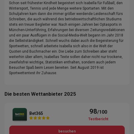
Schon seit frühester Kindheit begeistert sich Isabella für Fußball, den
Wintersport, Tennis und jede Menge weitere Sportarten. Mit den
Schuljahren kam dann die immer größer werdende Leidenschaft fürs
Schreiben, die auch während des betriebswirtschaftlichen Studiums
stets ein treuer Begleiter war. Nach einigen Jahren bei Optasports in
München-Unterföhring, Erfahrungen bei diversen Zeitungsredaktionen
und ein paar Ausflügen in die Social-Media-Welt begann im Jahr 2018
die Selbstständigkeit. Schnell wuchs dabei auch die Begeisterung für
Sportwetten, schnell arbeitete Isabella sich also in die Welt der
Quoten und Buchmacher ein. Die Liebe zum Schreiben aber steht
weiterhin über allem, Isabellas Texte sollen daher nicht nur trockene,
zweifelsfrei wichtige, Statistiken enthalten, sondern auch jedem
Besucher Spaß beim Lesen bereiten. Seit August 2019 ist
Sportwettentest ihr Zuhause.
Die besten Wettanbieter 2025
98
/100
Bet365
Testbericht
besuchen