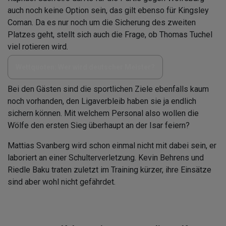
auch noch keine Option sein, das gilt ebenso für Kingsley
Coman. Da es nur noch um die Sicherung des zweiten
Platzes geht, stellt sich auch die Frage, ob Thomas Tuchel
viel rotieren wird.
Wettquoten: Wer wird deutscher Meister?
Bei den Gästen sind die sportlichen Ziele ebenfalls kaum
noch vorhanden, den Ligaverbleib haben sie ja endlich
sichern können. Mit welchem Personal also wollen die
Wölfe den ersten Sieg überhaupt an der Isar feiern?
Mattias Svanberg wird schon einmal nicht mit dabei sein, er
laboriert an einer Schulterverletzung. Kevin Behrens und
Riedle Baku traten zuletzt im Training kürzer, ihre Einsätze
sind aber wohl nicht gefährdet.