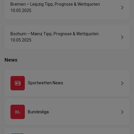
Bremen – Leipzig Tipp, Prognose & Wettquoten
10.05.2025
Bochum – Mainz Tipp, Prognose & Wettquoten
10.05.2025
News
Sportwetten News
Bundesliga