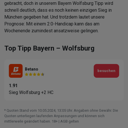
gebracht, doch in unserem Bayern Wolfsburg Tipp wird
schnell deutlich, dass es noch keinen einzigen Sieg in
München gegeben hat. Und trotzdem lautet unsere
Prognose: Mit einem 2:0-Handicap kann das am
Wochenende zumindest ansatzweise gelingen.
Top Tipp Bayern – Wolfsburg
Betano
besuchen
1.91
Sieg Wolfsburg +2 HC
* Quoten Stand vom 10.05.2024‚ 13⁚05 Uhr. Angaben ohne Gewähr. Die
Quoten unterliegen laufenden Anpassungen und können sich
mittlerweile geändert haben. 18+ | AGB gelten