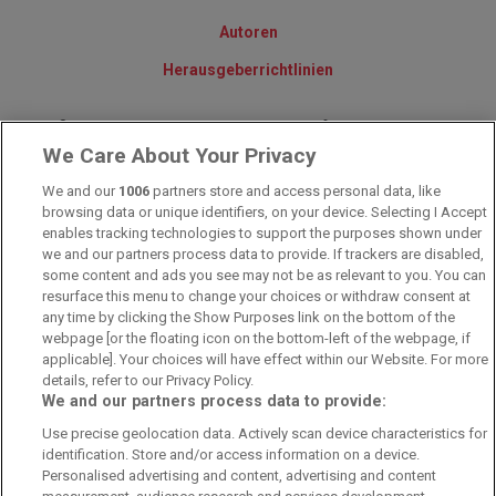
Autoren
Herausgeberrichtlinien
© 2010-2025 - Sportwettentest.net - Der große Sportwettentest
We Care About Your Privacy
We and our
1006
partners store and access personal data, like
Sportwetten Angebote sind nur für Volljährige verfügbar. Es gelten
browsing data or unique identifiers, on your device. Selecting I Accept
immer die AGB auf den jeweiligen Webseiten der Buchmacher.
enables tracking technologies to support the purposes shown under
Wetten kann Spaß, aber auch süchtig machen!
we and our partners process data to provide. If trackers are disabled,
some content and ads you see may not be as relevant to you. You can
resurface this menu to change your choices or withdraw consent at
any time by clicking the Show Purposes link on the bottom of the
webpage [or the floating icon on the bottom-left of the webpage, if
applicable]. Your choices will have effect within our Website. For more
details, refer to our Privacy Policy.
We and our partners process data to provide:
Suchtrisiken, Glücksspiel kann süchtig machen - Hilfe finden Sie auf
Use precise geolocation data. Actively scan device characteristics for
buwei.de
identification. Store and/or access information on a device.
Personalised advertising and content, advertising and content
Alle Anbieter auf dieser Webseite sind offiziell in Deutschland
lizenziert
und
werden von der
Gemeinsamen Glücksspielbehörde der Länder
reguliert