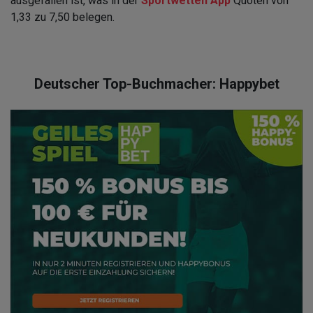
ausgefallen ist, was in der
Sportwetten App
Quoten von
1,33 zu 7,50 belegen.
Deutscher Top-Buchmacher: Happybet