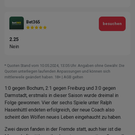
Bet365
besuchen
2.25
Nein
* Quoten Stand vom 10.05.2024‚ 13⁚05 Uhr. Angaben ohne Gewähr. Die
Quoten unterliegen laufenden Anpassungen und können sich
mittlerweile geändert haben. 18+ | AGB gelten
1:0 gegen Bochum, 2:1 gegen Freiburg und 3:0 gegen
Darmstadt, erstmals in dieser Saison wurde dreimal in
Folge gewonnen. Vier der sechs Spiele unter Ralph
Hasenhüttl endeten erfolgreich, der neue Coach also
scheint den Wölfen neues Leben eingehaucht zu haben.
Zwei davon fanden in der Fremde statt, auch hier ist die