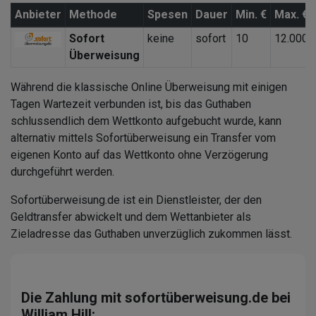
Anbieter
Methode
Spesen
Dauer
Min. €
Max. €
Sofort
keine
sofort
10
12.000
Überweisung
Während die klassische Online Überweisung mit einigen
Tagen Wartezeit verbunden ist, bis das Guthaben
schlussendlich dem Wettkonto aufgebucht wurde, kann
alternativ mittels Sofortüberweisung ein Transfer vom
eigenen Konto auf das Wettkonto ohne Verzögerung
durchgeführt werden.
Sofortüberweisung.de ist ein Dienstleister, der den
Geldtransfer abwickelt und dem Wettanbieter als
Zieladresse das Guthaben unverzüglich zukommen lässt.
Die Zahlung mit sofortüberweisung.de bei
William Hill: