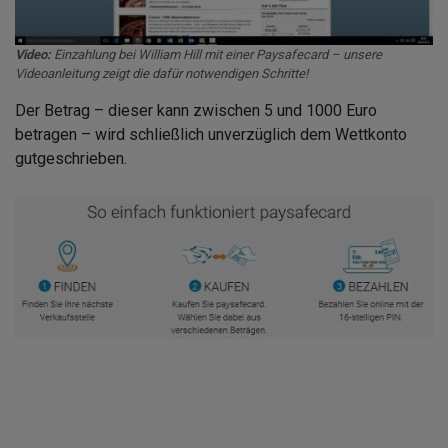
Video:
Einzahlung bei William Hill mit einer Paysafecard – unsere
Videoanleitung zeigt die dafür notwendigen Schritte!
Der Betrag – dieser kann zwischen 5 und 1000 Euro
betragen – wird schließlich unverzüglich dem Wettkonto
gutgeschrieben.