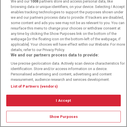
We and our
1008
partners store and access personal data, like
browsing data or unique identifiers, on your device. Selecting I Accept
enables tracking technologies to support the purposes shown under
we and our partners process data to provide. If trackers are disabled,
some content and ads you see may not be as relevant to you. You can
resurface this menu to change your choices or withdraw consent at
Einzahlung mit Western Union
any time by clicking the Show Purposes link on the bottom of the
webpage [or the floating icon on the bottom-left of the webpage, if
applicable]. Your choices will have effect within our Website. For more
details, refer to our Privacy Policy.
Anbieter
Methode
Spesen
Dauer
Min. €
Max. €
We and our partners process data to provide:
Western
keine
3-5
25
11.000
Use precise geolocation data. Actively scan device characteristics for
Union
Werktage
identification. Store and/or access information on a device.
Personalised advertising and content, advertising and content
Auch die alternative Einzahlungsmöglichkeit über den
measurement, audience research and services development.
Anbieter Western Union benötigt etwas Zeit, genauer
List of Partners (vendors)
gesagt durchschnittlich 3-5 Werktage.
I Accept
Denn hierbei handelt es sich um eine Online Überweisung,
die der Dienstleister für den Kunden tätigt.
Show Purposes