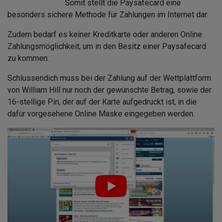
Somit stellt die Paysafecard eine
besonders sichere Methode für Zahlungen im Internet dar.
Zudem bedarf es keiner Kreditkarte oder anderen Online
Zahlungsmöglichkeit, um in den Besitz einer Paysafecard
zu kommen.
Schlussendich muss bei der Zahlung auf der Wettplattform
von William Hill nur noch der gewünschte Betrag, sowie der
16-stellige Pin, der auf der Karte aufgedruckt ist, in die
dafür vorgesehene Online Maske eingegeben werden.