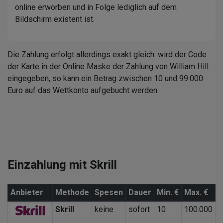
online erworben und in Folge lediglich auf dem
Bildschirm existent ist.
Die Zahlung erfolgt allerdings exakt gleich: wird der Code
der Karte in der Online Maske der Zahlung von William Hill
eingegeben, so kann ein Betrag zwischen 10 und 99.000
Euro auf das Wettkonto aufgebucht werden.
Einzahlung mit Skrill
Anbieter
Methode
Spesen
Dauer
Min. €
Max. €
Skrill
keine
sofort
10
100.000