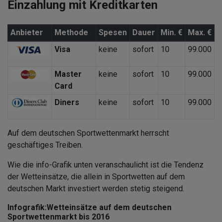
Einzahlung mit Kreditkarten
Anbieter
Methode
Spesen
Dauer
Min. €
Max. €
Visa
keine
sofort
10
99.000
Master
keine
sofort
10
99.000
Card
Diners
keine
sofort
10
99.000
Auf dem deutschen Sportwettenmarkt herrscht
geschäftiges Treiben.
Wie die info-Grafik unten veranschaulicht ist die Tendenz
der Wetteinsätze, die allein in Sportwetten auf dem
deutschen Markt investiert werden stetig steigend.
Infografik:Wetteinsätze auf dem deutschen
Sportwettenmarkt bis 2016