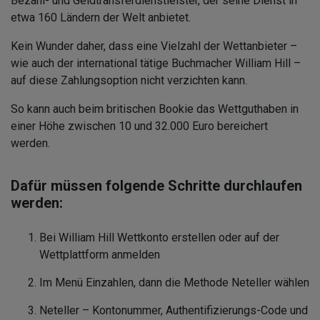
Bezahl- und Geldtransferdienstleister, der seine Dienst in
etwa 160 Ländern der Welt anbietet.
Kein Wunder daher, dass eine Vielzahl der Wettanbieter –
wie auch der international tätige Buchmacher William Hill –
auf diese Zahlungsoption nicht verzichten kann.
So kann auch beim britischen Bookie das Wettguthaben in
einer Höhe zwischen 10 und 32.000 Euro bereichert
werden.
Dafür müssen folgende Schritte durchlaufen
werden:
Bei William Hill Wettkonto erstellen oder auf der
Wettplattform anmelden
Im Menü Einzahlen, dann die Methode Neteller wählen
Neteller – Kontonummer, Authentifizierungs-Code und