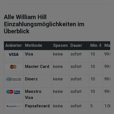
Alle William Hill
Einzahlungsmöglichkeiten im
Überblick
Anbieter
Methode
Spesen
Dauer
Min. €
Max.
Visa
keine
sofort
10
99.0
Master Card
keine
sofort
10
99.0
Diners
keine
sofort
10
99.0
Maestro
keine
sofort
10
99.0
Visa
Paysafecard
keine
sofort
5
1.00