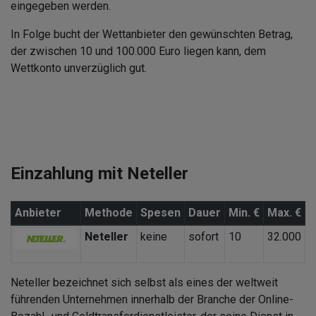
eingegeben werden.
In Folge bucht der Wettanbieter den gewünschten Betrag,
der zwischen 10 und 100.000 Euro liegen kann, dem
Wettkonto unverzüglich gut.
Einzahlung mit Neteller
Anbieter
Methode
Spesen
Dauer
Min. €
Max. €
Neteller
keine
sofort
10
32.000
Neteller bezeichnet sich selbst als eines der weltweit
führenden Unternehmen innerhalb der Branche der Online-