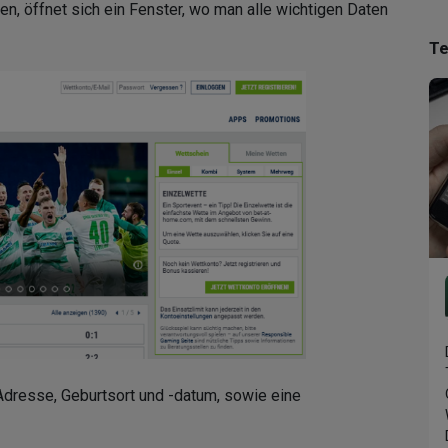
 öffnet sich ein Fenster, wo man alle wichtigen Daten
Te
dresse, Geburtsort und -datum, sowie eine