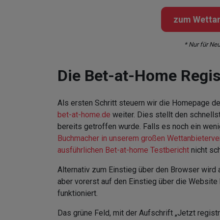
zum Wettan
* Nur für Ne
Die Bet-at-Home Regis
Als ersten Schritt steuern wir die Homepage d
bet-at-home.de
weiter. Dies stellt den schnel
bereits getroffen wurde. Falls es noch ein wen
Buchmacher in unserem großen Wettanbieterve
ausführlichen Bet-at-home Testbericht
nicht sc
Alternativ zum Einstieg über den Browser wird
aber vorerst auf den Einstieg über die Website
funktioniert.
Das grüne Feld, mit der Aufschrift „Jetzt regist