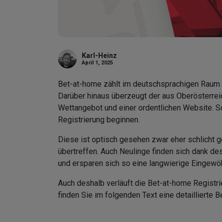
Karl-Heinz
April 1, 2025
Bet-at-home zählt im deutschsprachigen Raum 
Darüber hinaus überzeugt der aus Oberösterre
Wettangebot und einer ordentlichen Website. S
Registrierung beginnen.
Diese ist optisch gesehen zwar eher schlicht 
übertreffen. Auch Neulinge finden sich dank d
und ersparen sich so eine langwierige Eingew
Auch deshalb verläuft die Bet-at-home Registri
finden Sie im folgenden Text eine detaillierte