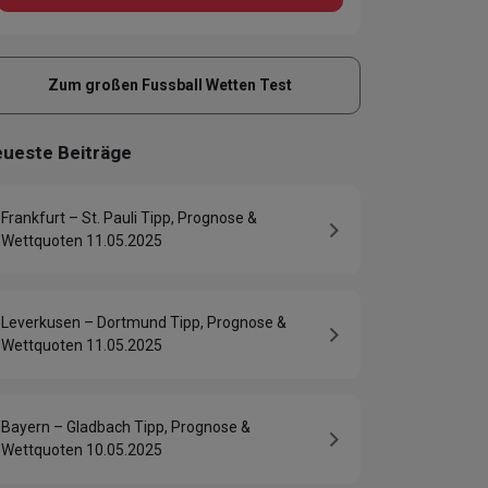
Zum großen Fussball Wetten Test
ueste Beiträge
Frankfurt – St. Pauli Tipp, Prognose &
Wettquoten 11.05.2025
Leverkusen – Dortmund Tipp, Prognose &
Wettquoten 11.05.2025
Bayern – Gladbach Tipp, Prognose &
Wettquoten 10.05.2025