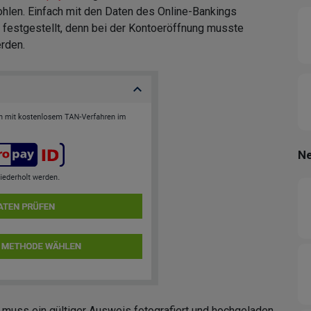
hlen. Einfach mit den Daten des Online-Bankings
nn festgestellt, denn bei der Kontoeröffnung musste
erden.
N
muss ein gültiger Ausweis fotografiert und hochgeladen