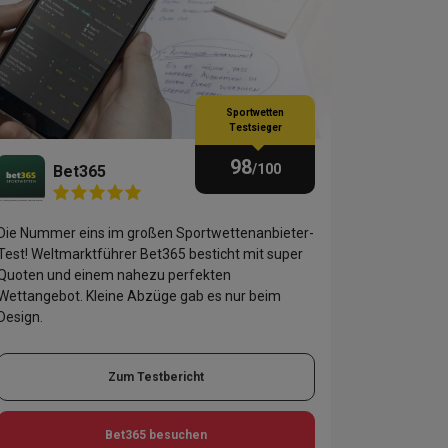
Sportwetten
Testsieger
98
/100
Bet365
Die Nummer eins im großen Sportwettenanbieter-
Test! Weltmarktführer Bet365 besticht mit super
Quoten und einem nahezu perfekten
Wettangebot. Kleine Abzüge gab es nur beim
Design.
Zum Testbericht
Bet365
besuchen