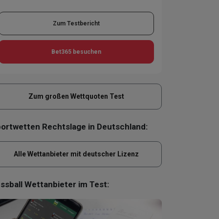
Zum Testbericht
Bet365
besuchen
Zum großen Wettquoten Test
ortwetten Rechtslage in Deutschland:
Alle Wettanbieter mit deutscher Lizenz
ssball Wettanbieter im Test: