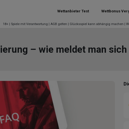
Wettanbieter Test
Wettbonus Ver
18+ | Spiele mit Verantwortung | AGB gelten | Glücksspiel kann abhängig machen | 
ierung – wie meldet man sich
Di