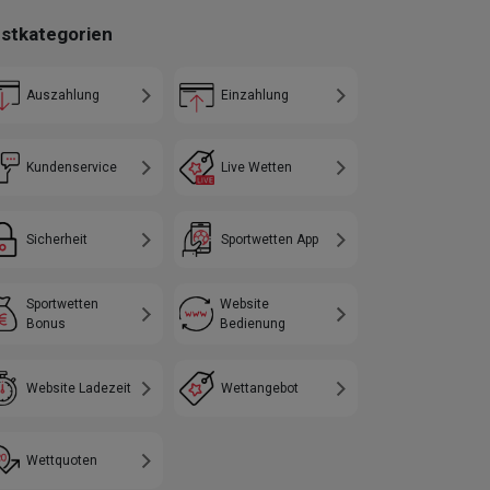
stkategorien
Auszahlung
Einzahlung
Kundenservice
Live Wetten
Sicherheit
Sportwetten App
Sportwetten
Website
Bonus
Bedienung
Website Ladezeit
Wettangebot
Wettquoten