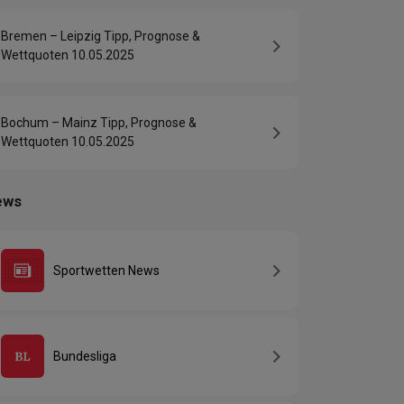
Bremen – Leipzig Tipp, Prognose &
Wettquoten 10.05.2025
Bochum – Mainz Tipp, Prognose &
Wettquoten 10.05.2025
ews
Sportwetten News
Bundesliga