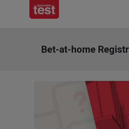
Bet-at-home Registr