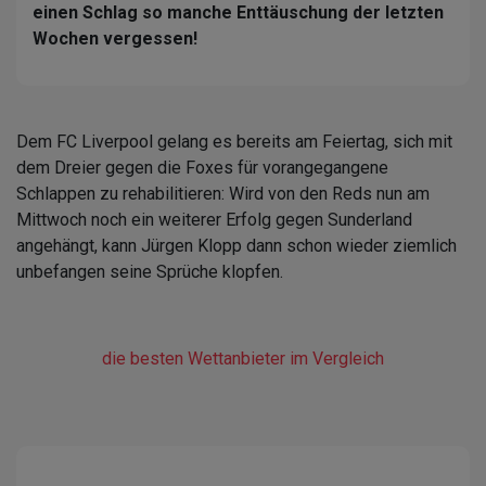
einen Schlag so manche Enttäuschung der letzten
Wochen vergessen!
Dem FC Liverpool gelang es bereits am Feiertag, sich mit
dem Dreier gegen die Foxes für vorangegangene
Schlappen zu rehabilitieren: Wird von den Reds nun am
Mittwoch noch ein weiterer Erfolg gegen Sunderland
angehängt, kann Jürgen Klopp dann schon wieder ziemlich
unbefangen seine Sprüche klopfen.
die besten Wettanbieter im Vergleich