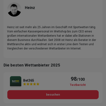
Heinz
Heinz ist seit mehr als 25 Jahren im Geschäft mit Sportwetten tätig.
Vom einfachen Kassenpersonal im Wettshop bis zum CEO eines
großen internationalen Wettanbieters hat er dabei alle Stationen in
diesem Business durchlaufen. Seit 2008 ist Heinz als Berater in der
Wettbranche aktiv und widmet sich in erster Linie dem Testen und
Vergleichen der verschiedenen Wettanbieter im Internet.
Die besten Wettanbieter 2025
98
/100
Bet365
Testbericht
besuchen