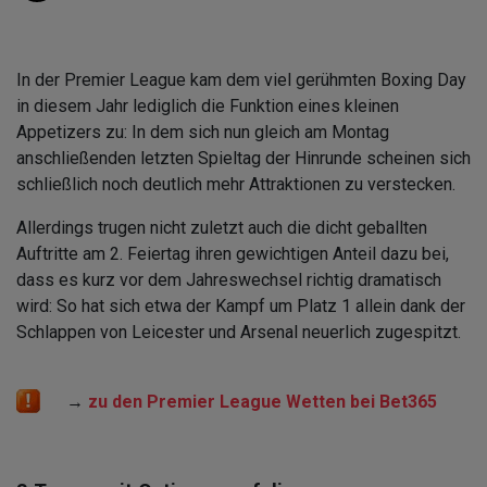
In der Premier League kam dem viel gerühmten Boxing Day
in diesem Jahr lediglich die Funktion eines kleinen
Appetizers zu: In dem sich nun gleich am Montag
anschließenden letzten Spieltag der Hinrunde scheinen sich
schließlich noch deutlich mehr Attraktionen zu verstecken.
Allerdings trugen nicht zuletzt auch die dicht geballten
Auftritte am 2. Feiertag ihren gewichtigen Anteil dazu bei,
dass es kurz vor dem Jahreswechsel richtig dramatisch
wird: So hat sich etwa der Kampf um Platz 1 allein dank der
Schlappen von Leicester und Arsenal neuerlich zugespitzt.
→
zu den Premier League Wetten bei Bet365