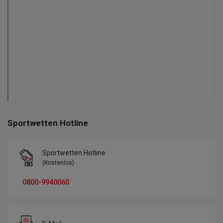
Sportwetten Hotline
Sportwetten Hotline
(Kostenlos)
0800-9940060