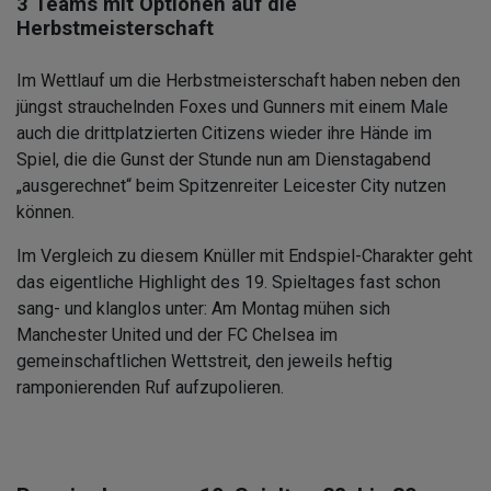
3 Teams mit Optionen auf die
Herbstmeisterschaft
Im Wettlauf um die Herbstmeisterschaft haben neben den
jüngst strauchelnden Foxes und Gunners mit einem Male
auch die drittplatzierten Citizens wieder ihre Hände im
Spiel, die die Gunst der Stunde nun am Dienstagabend
„ausgerechnet“ beim Spitzenreiter Leicester City nutzen
können.
Im Vergleich zu diesem Knüller mit Endspiel-Charakter geht
das eigentliche Highlight des 19. Spieltages fast schon
sang- und klanglos unter: Am Montag mühen sich
Manchester United und der FC Chelsea im
gemeinschaftlichen Wettstreit, den jeweils heftig
ramponierenden Ruf aufzupolieren.