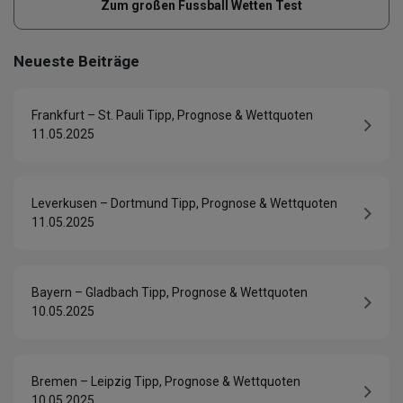
Zum großen Fussball Wetten Test
Neueste Beiträge
Frankfurt – St. Pauli Tipp, Prognose & Wettquoten
11.05.2025
Leverkusen – Dortmund Tipp, Prognose & Wettquoten
11.05.2025
Bayern – Gladbach Tipp, Prognose & Wettquoten
10.05.2025
Bremen – Leipzig Tipp, Prognose & Wettquoten
10.05.2025