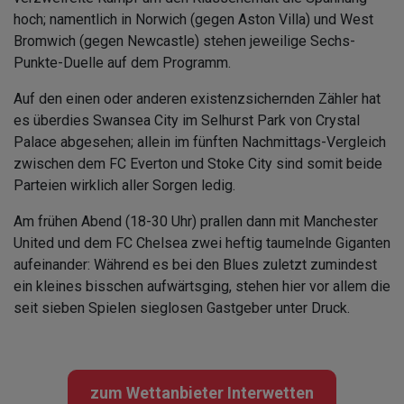
hoch; namentlich in Norwich (gegen Aston Villa) und West
Bromwich (gegen Newcastle) stehen jeweilige Sechs-
Punkte-Duelle auf dem Programm.
Auf den einen oder anderen existenzsichernden Zähler hat
es überdies Swansea City im Selhurst Park von Crystal
Palace abgesehen; allein im fünften Nachmittags-Vergleich
zwischen dem FC Everton und Stoke City sind somit beide
Parteien wirklich aller Sorgen ledig.
Am frühen Abend (18-30 Uhr) prallen dann mit Manchester
United und dem FC Chelsea zwei heftig taumelnde Giganten
aufeinander: Während es bei den Blues zuletzt zumindest
ein kleines bisschen aufwärtsging, stehen hier vor allem die
seit sieben Spielen sieglosen Gastgeber unter Druck.
zum Wettanbieter Interwetten