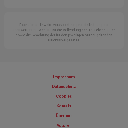
Rechtlicher Hinweis: Voraussetzung für die Nutzung der
sportwettentest Website ist die Vollendung des 18. Lebensjahres
sowie die Beachtung der für den jeweiligen Nutzer geltenden
Glücksspielgesetze.
Impressum
Datenschutz
Cookies
Kontakt
Über uns
Autoren