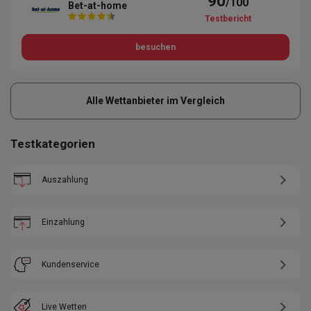
90
/100
Bet-at-home
Testbericht
besuchen
Alle Wettanbieter im Vergleich
Testkategorien
Auszahlung
Einzahlung
Kundenservice
Live Wetten