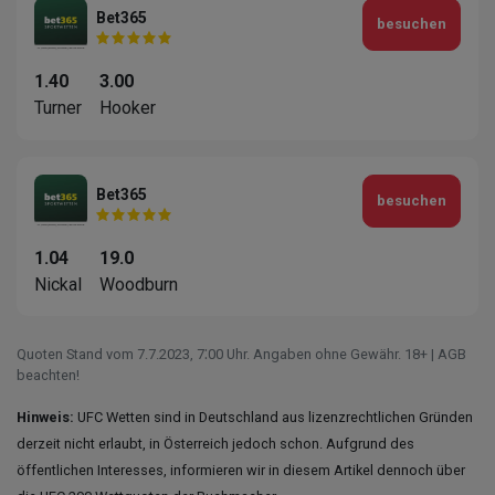
Bet365
besuchen
1.40
3.00
Turner
Hooker
Bet365
besuchen
1.04
19.0
Nickal
Woodburn
Quoten Stand vom 7.7.2023‚ 7⁚00 Uhr. Angaben ohne Gewähr. 18+ | AGB
beachten!
Hinweis:
UFC Wetten sind in Deutschland aus lizenzrechtlichen Gründen
derzeit nicht erlaubt, in Österreich jedoch schon. Aufgrund des
öffentlichen Interesses, informieren wir in diesem Artikel dennoch über