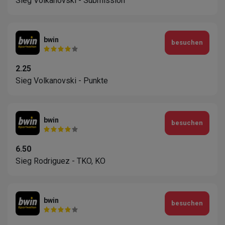
Sieg Volkanovski - Submission
bwin
besuchen
2.25
Sieg Volkanovski - Punkte
bwin
besuchen
6.50
Sieg Rodriguez - TKO, KO
bwin
besuchen