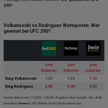
290?
Volkanovski vs Rodriguez Wettquoten: Wer
gewinnt bei UFC 290?
zum
zum
zum
Anbieter
Anbieter
Anbieter
Sieg Volkanovski
1.25
1.25
1.30
Sieg Rodriguez
4.00
4.00
3.65
Quoten Stand vom 7.7.2023, 7:00 Uhr. Angaben ohne Gewähr. 18+ | AGB
beachten!
Hinweis:
UFC Wetten sind in Deutschland aus