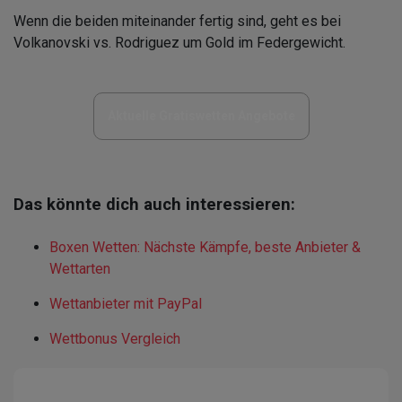
Wenn die beiden miteinander fertig sind, geht es bei
Volkanovski vs. Rodriguez um Gold im Federgewicht.
Aktuelle Gratiswetten Angebote
Das könnte dich auch interessieren:
Boxen Wetten: Nächste Kämpfe, beste Anbieter &
Wettarten
Wettanbieter mit PayPal
Wettbonus Vergleich