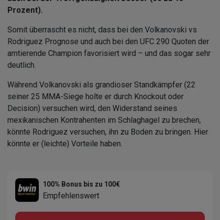
Prozent).
Somit überrascht es nicht, dass bei den Volkanovski vs
Rodriguez Prognose und auch bei den UFC 290 Quoten der
amtierende Champion favorisiert wird – und das sogar sehr
deutlich.
Während Volkanovski als grandioser Standkämpfer (22
seiner 25 MMA-Siege holte er durch Knockout oder
Decision) versuchen wird, den Widerstand seines
mexikanischen Kontrahenten im Schlaghagel zu brechen,
könnte Rodriguez versuchen, ihn zu Boden zu bringen. Hier
könnte er (leichte) Vorteile haben.
100% Bonus bis zu 100€
Empfehlenswert