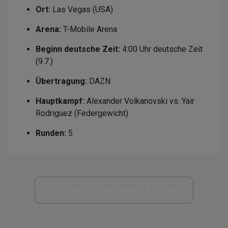
Ort:
Las Vegas (USA)
Arena:
T-Mobile Arena
Beginn deutsche Zeit:
4:00 Uhr deutsche Zeit
(9.7.)
Übertragung:
DAZN
Hauptkampf:
Alexander Volkanovski vs. Yair
Rodriguez (Federgewicht)
Runden:
5
UFC Wetten – nächste Kämpfe & Wettarten