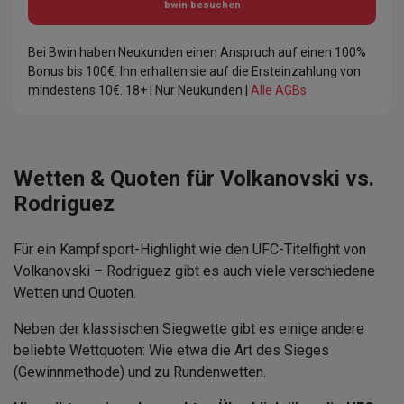
bwin
besuchen
Bei Bwin haben Neukunden einen Anspruch auf einen 100%
Bonus bis 100€. Ihn erhalten sie auf die Ersteinzahlung von
mindestens 10€. 18+ | Nur Neukunden |
Alle AGBs
Wetten & Quoten für Volkanovski vs.
Rodriguez
Für ein Kampfsport-Highlight wie den UFC-Titelfight von
Volkanovski – Rodriguez gibt es auch viele verschiedene
Wetten und Quoten.
Neben der klassischen Siegwette gibt es einige andere
beliebte Wettquoten: Wie etwa die Art des Sieges
(Gewinnmethode) und zu Rundenwetten.