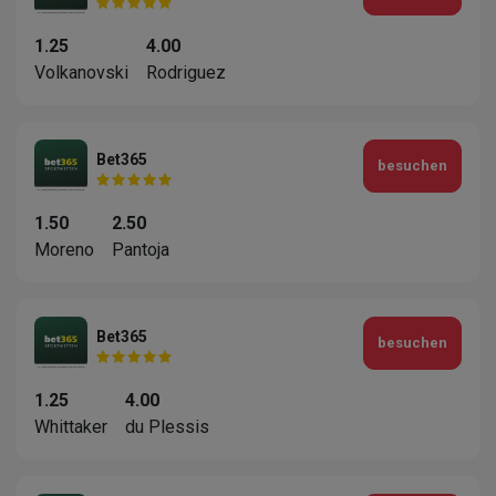
1.25
4.00
Volkanovski
Rodriguez
Bet365
besuchen
1.50
2.50
Moreno
Pantoja
Bet365
besuchen
1.25
4.00
Whittaker
du Plessis