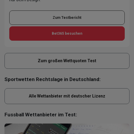
Zum Testbericht
Bet365
besuchen
Zum großen Wettquoten Test
Sportwetten Rechtslage in Deutschland:
Alle Wettanbieter mit deutscher Lizenz
Fussball Wettanbieter im Test: