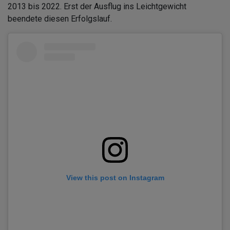
2013 bis 2022. Erst der Ausflug ins Leichtgewicht
beendete diesen Erfolgslauf.
View this post on Instagram