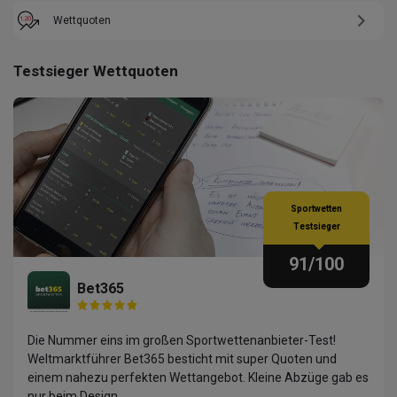
Wettquoten
Testsieger Wettquoten
Sportwetten
Testsieger
91
/100
Bet365
Die Nummer eins im großen Sportwettenanbieter-Test!
Weltmarktführer Bet365 besticht mit super Quoten und
einem nahezu perfekten Wettangebot. Kleine Abzüge gab es
nur beim Design.