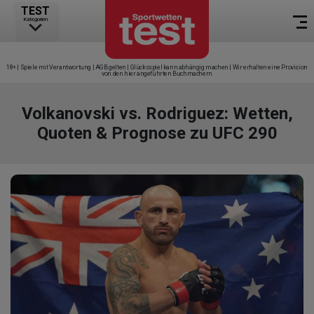
TEST
Kategorien
18+ | Spiele mit Verantwortung | AGB gelten | Glücksspiel kann abhängig machen | Wir erhalten eine Provision
von den hier angeführten Buchmachern
Volkanovski vs. Rodriguez: Wetten,
Quoten & Prognose zu UFC 290