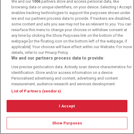
We and our
1006
partners store and access personal data, like
browsing data or unique identifiers, on your device. Selecting I Accept
enables tracking technologies to support the purposes shown under
we and our partners process data to provide. If trackers are disabled,
some content and ads you see may not be as relevant to you. You can
resurface this menu to change your choices or withdraw consent at
any time by clicking the Show Purposes link on the bottom of the
webpage [or the floating icon on the bottom-left of the webpage, if
applicable]. Your choices will have effect within our Website. For more
details, refer to our Privacy Policy.
We and our partners process data to provide:
Use precise geolocation data. Actively scan device characteristics for
identification. Store and/or access information on a device.
Personalised advertising and content, advertising and content
measurement, audience research and services development.
List of Partners (vendors)
Sportwetten Hotline
I Accept
Sportwetten Hotline
Show Purposes
(Kostenlos)