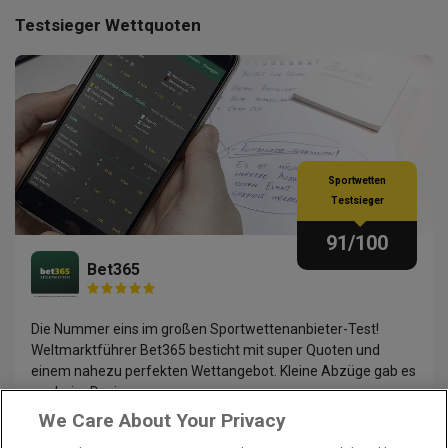
Testsieger Wettquoten
Sportwetten
Testsieger
91
/100
Bet365
Die Nummer eins im großen Sportwettenanbieter-Test!
Weltmarktführer Bet365 besticht mit super Quoten und
einem nahezu perfekten Wettangebot. Kleine Abzüge gab es
nur beim Design.
We Care About Your Privacy