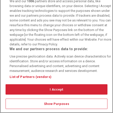
Zum Testbericht
We and our
1006
partners store and access personal data, like
browsing data or unique identifiers, on your device. Selecting I Accept
enables tracking technologies to support the purposes shown under
Bet365
besuchen
we and our partners process data to provide. If trackers are disabled,
some content and ads you see may not be as relevant to you. You can
resurface this menu to change your choices or withdraw consent at
any time by clicking the Show Purposes link on the bottom of the
webpage [or the floating icon on the bottom-left of the webpage, if
Zum großen Wettquoten Test
applicable]. Your choices will have effect within our Website. For more
details, refer to our Privacy Policy.
We and our partners process data to provide:
Sportwetten Rechtslage in Deutschland:
Use precise geolocation data. Actively scan device characteristics for
identification. Store and/or access information on a device.
Personalised advertising and content, advertising and content
Alle Wettanbieter mit deutscher Lizenz
measurement, audience research and services development.
List of Partners (vendors)
Fussball Wettanbieter im Test:
I Accept
Show Purposes