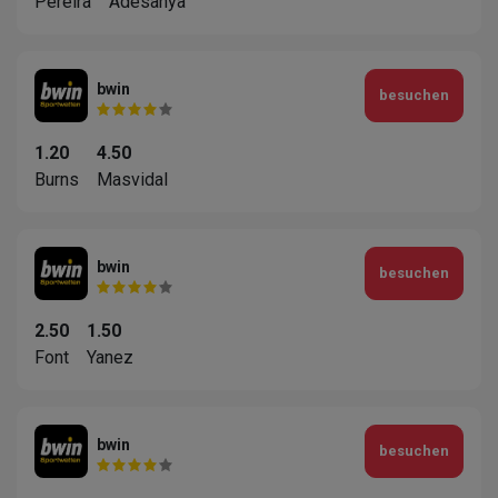
Pereira
Adesanya
bwin
besuchen
1.20
4.50
Burns
Masvidal
bwin
besuchen
2.50
1.50
Font
Yanez
bwin
besuchen