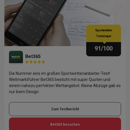
Sportwetten
Testsieger
91
/100
Bet365
Die Nummer eins im großen Sportwettenanbieter-Test!
Weltmarktführer Bet365 besticht mit super Quoten und
einem nahezu perfekten Wettangebot. Kleine Abzüge gab es
nur beim Design.
Zum Testbericht
Bet365
besuchen