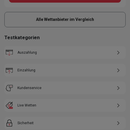
Alle Wettanbieter im Vergleich
Testkategorien
Auszahlung
Einzahlung
Kundenservice
Live Wetten
Sicherheit