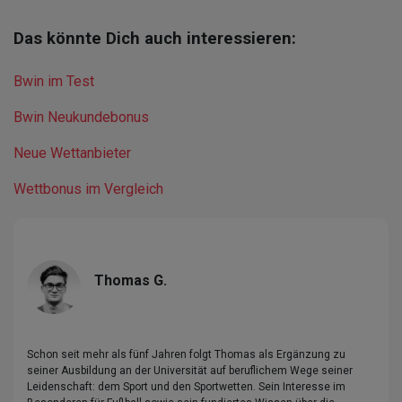
Das könnte Dich auch interessieren:
Bwin im Test
Bwin Neukundebonus
Neue Wettanbieter
Wettbonus im Vergleich
Thomas G.
Schon seit mehr als fünf Jahren folgt Thomas als Ergänzung zu
seiner Ausbildung an der Universität auf beruflichem Wege seiner
Leidenschaft: dem Sport und den Sportwetten. Sein Interesse im