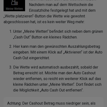
Nachdem man auf dem Wettschein die
Einsatzhöhe festgelegt hat und mit dem
„Wette platzieren“-Button die Wette wie gewohnt
abgeschlossen hat, ist es kein weiter Weg mehr:
Unter „Meine Wetten“ befindet sich neben dem grünen
„Cash Out“ Button ein kleines Rädchen.
Hier kann man den gewünschten Auszahlungsbetrag
eingeben. Mit einem Klick auf „Aktivieren“ ist der Auto
Cash Out eingerichtet.
Die Wette wird automatisch ausbezahlt, sobald der
Betrag erreicht ist. Möchte man den Auto Cashout
wieder entfernen, so reicht ein weiterer Klick auf das
kleine Rädchen unter „Meine Wetten“. Dort findet sich
die Möglichkeit „Auto Cash Out entfernen“.
Achtung: Der Cashout Betrag muss niedriger sein, als