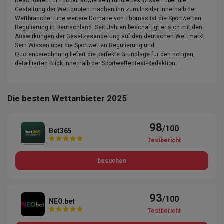
Besonderen für Fußball sowie sein fundiertes Wissen über die
Gestaltung der Wettquoten machen ihn zum Insider innerhalb der
Wettbranche. Eine weitere Domäne von Thomas ist die Sportwetten
Regulierung in Deutschland. Seit Jahren beschäftigt er sich mit den
Auswirkungen der Gesetzesänderung auf den deutschen Wettmarkt.
Sein Wissen über die Sportwetten Regulierung und
Quotenberechnung liefert die perfekte Grundlage für den nötigen,
detaillierten Blick innerhalb der Sportwettentest-Redaktion.
Die besten Wettanbieter 2025
98
/100
Bet365
Testbericht
besuchen
93
/100
NEO.bet
Testbericht