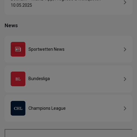
10.05.2025
News
Sportwetten News
Bundesliga
Champions League