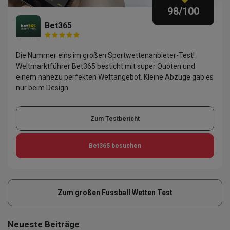
98
/100
Bet365
Die Nummer eins im großen Sportwettenanbieter-Test!
Weltmarktführer Bet365 besticht mit super Quoten und
einem nahezu perfekten Wettangebot. Kleine Abzüge gab es
nur beim Design.
Zum Testbericht
Bet365
besuchen
Zum großen Fussball Wetten Test
Neueste Beiträge