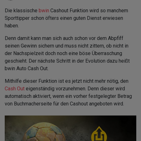
Die klassische
bwin
Cashout Funktion wird so manchem
Sporttipper schon öfters einen guten Dienst erwiesen
haben.
Denn damit kann man sich auch schon vor dem Abpfiff
seinen Gewinn sichern und muss nicht zittern, ob nicht in
der Nachspielzeit doch noch eine böse Überraschung
geschieht. Der nächste Schritt in der Evolution dazu heißt
bwin Auto Cash Out.
Mithilfe dieser Funktion ist es jetzt nicht mehr nötig, den
Cash Out
eigenständig vorzunehmen. Denn dieser wird
automatisch aktiviert, wenn ein vorher festgelegter Betrag
von Buchmacherseite für den Cashout angeboten wird.