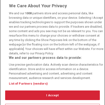
We Care About Your Privacy
We and our
1008
partners store and access personal data, like
Sportwetten Angebote sind nur für Volljährige verfügbar. Es gelten
browsing data or unique identifiers, on your device. Selecting I Accept
immer die AGB auf den jeweiligen Webseiten der Buchmacher.
Wetten kann Spaß, aber auch süchtig machen!
enables tracking technologies to support the purposes shown under
we and our partners process data to provide. If trackers are disabled,
some content and ads you see may not be as relevant to you. You can
resurface this menu to change your choices or withdraw consent at
any time by clicking the Show Purposes link on the bottom of the
webpage [or the floating icon on the bottom-left of the webpage, if
applicable]. Your choices will have effect within our Website. For more
details, refer to our Privacy Policy.
We and our partners process data to provide:
Suchtrisiken, Glücksspiel kann süchtig machen - Hilfe finden Sie auf
Use precise geolocation data. Actively scan device characteristics for
buwei.de
identification. Store and/or access information on a device.
Personalised advertising and content, advertising and content
Alle Anbieter auf dieser Webseite sind offiziell in Deutschland
lizenziert
und
werden von der
Gemeinsamen Glücksspielbehörde der Länder
reguliert
measurement, audience research and services development.
List of Partners (vendors)
I Accept