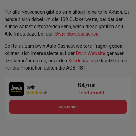
Für alle Neukunden gibt es eine aktuell eine tolle Aktion. Es
handelt sich dabei um die 100 € Jokerwette, bei der der
Kunde selbst entscheiden kann, wann diese greifen soll.
Alle Infos dazu bei den
Bwin-Bonusaktionen
.
Sollte es zum bwin Auto Cashout weitere Fragen geben,
können sich Interessierte auf der
Bwin Website
genauer
darüber informieren, oder den
Kundenservice
kontaktieren.
Für die Promotion gelten die AGB. 18+
84
/100
bwin
Testbericht
besuchen