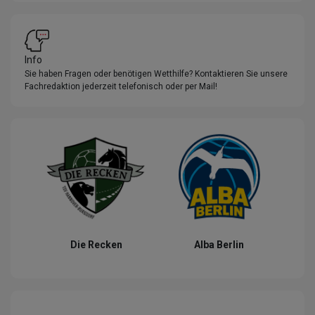
Info
Sie haben Fragen oder benötigen Wetthilfe? Kontaktieren Sie unsere
Fachredaktion jederzeit telefonisch oder per Mail!
Die Recken
Alba Berlin