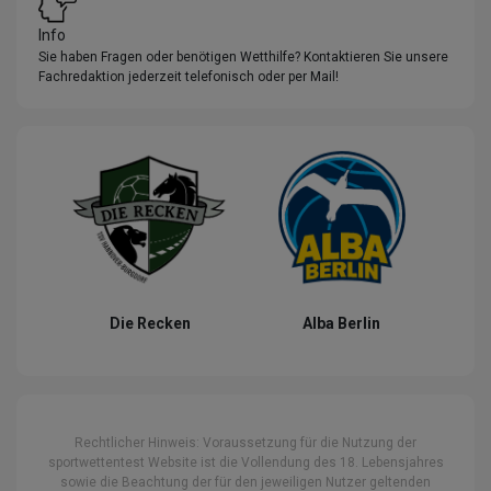
Info
Sie haben Fragen oder benötigen Wetthilfe? Kontaktieren Sie unsere
Fachredaktion jederzeit telefonisch oder per Mail!
Die Recken
Alba Berlin
Rechtlicher Hinweis: Voraussetzung für die Nutzung der
sportwettentest Website ist die Vollendung des 18. Lebensjahres
sowie die Beachtung der für den jeweiligen Nutzer geltenden