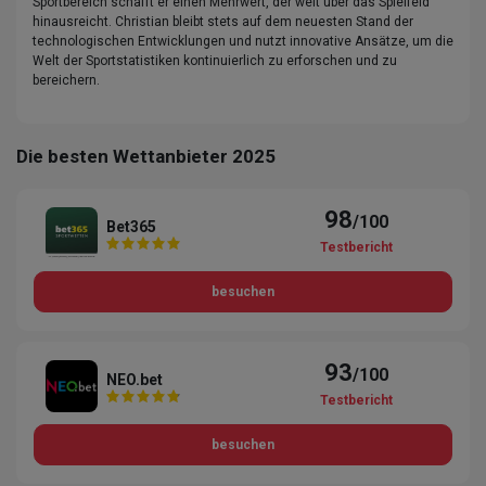
Sportbereich schafft er einen Mehrwert, der weit über das Spielfeld
hinausreicht. Christian bleibt stets auf dem neuesten Stand der
technologischen Entwicklungen und nutzt innovative Ansätze, um die
Welt der Sportstatistiken kontinuierlich zu erforschen und zu
bereichern.
Die besten Wettanbieter 2025
98
/100
Bet365
Testbericht
besuchen
93
/100
NEO.bet
Testbericht
besuchen