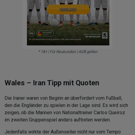
* 18+ | Für Neukunden | AGB gelten
Wales – Iran Tipp mit Quoten
Die Iraner waren von Beginn an überfordert vom Fußball,
den die Engländer zu spielen in der Lage sind. Es wird sich
zeigen, ob die Mannen von Nationaltrainer Carlos Queiroz
im zweiten Gruppenspiel anders auftreten werden.
Jedenfalls wirkte der Außenseiter nicht nur vom Tempo