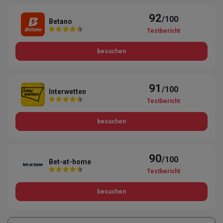
92
/100
Betano
Testbericht
besuchen
91
/100
Interwetten
Testbericht
besuchen
90
/100
Bet-at-home
Testbericht
besuchen