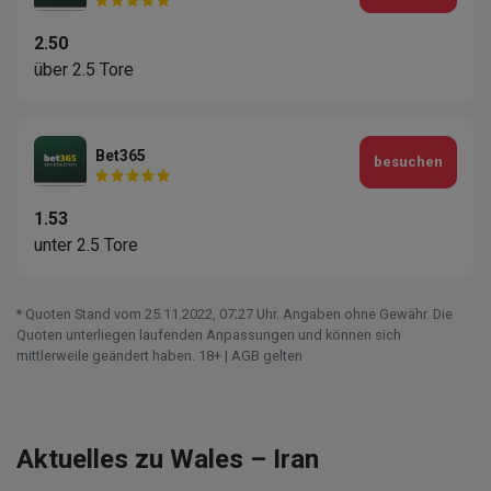
2.50
über 2.5 Tore
Bet365
besuchen
1.53
unter 2.5 Tore
* Quoten Stand vom 25.11.2022‚ 07⁚27 Uhr. Angaben ohne Gewähr. Die
Quoten unterliegen laufenden Anpassungen und können sich
mittlerweile geändert haben. 18+ | AGB gelten
Aktuelles zu Wales – Iran