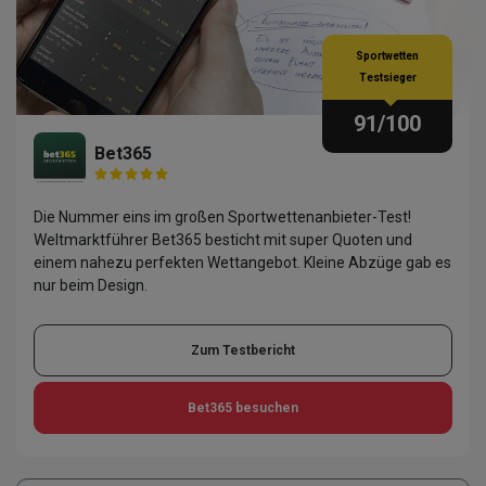
Sportwetten
Testsieger
91
/100
Bet365
Die Nummer eins im großen Sportwettenanbieter-Test!
Weltmarktführer Bet365 besticht mit super Quoten und
einem nahezu perfekten Wettangebot. Kleine Abzüge gab es
nur beim Design.
Zum Testbericht
Bet365
besuchen