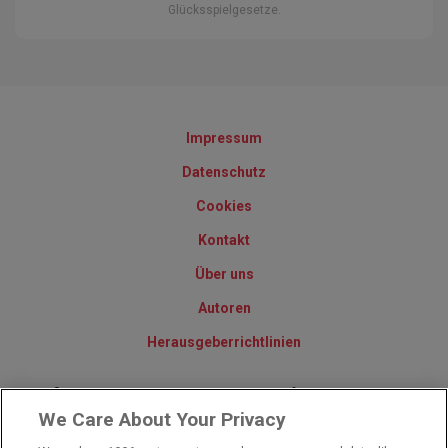
Glücksspielgesetze.
Impressum
Datenschutz
Cookies
Kontakt
Über uns
Autoren
Herausgeberrichtlinien
© 2010-2025 - Sportwettentest.net - Der große Sportwettentest
We Care About Your Privacy