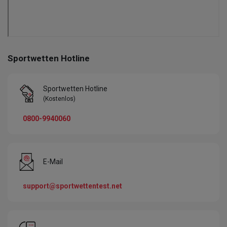
Sportwetten Hotline
Sportwetten Hotline
(Kostenlos)
0800-9940060
E-Mail
support@sportwettentest.net