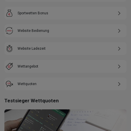
Sportwetten Bonus
Website Bedienung
Website Ladezeit
Wettangebot
Wettquoten
Testsieger Wettquoten