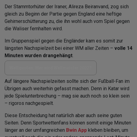
Der Stammtorhüter der Iraner, Alireza Beiranvand, zog sich
gleich zu Beginn der Partie gegen England eine heftige
Gehirnerschütterung zu, die ihn wohl auch vom Spiel gegen
die Waliser fernhalten wird.
Im Gruppenspiel gegen die Engländer kam es somit zur
längsten Nachspielzeit bei einer WM aller Zeiten –
volle 14
Minuten wurden drangehängt
.
Wettquoten: Wer wird Weltmeister 2022?
Auf längere Nachspielzeiten sollte sich der Fußball-Fan im
Übrigen auch weiterhin gefasst machen. Denn in Katar wird
jede Spielunterbrechung – mag sie auch noch so klein sein
– rigoros nachgespielt.
Diese Entscheidung hat natürlich aber auch seine guten
Seiten. Denn Sportwettenfans können somit einige Minuten
länger an der umfangreichen
Bwin App
kleben bleiben, um