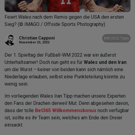
Feiert Wales nach dem Remis gegen die USA den ersten
Sieg? (© IMAGO / Offside Sports Photography)
Christian Capponi
WM 2022 Tipps
November 23, 2022
Der 1. Spieltag der Fußball-WM 2022 war ein äußerst
Unterhaltsamer! Doch nun geht es für
Wales und den Iran
um die Wurst – keiner von beiden kann sich nämlich eine
Niederlage erlauben, selbst eine Punkteteilung könnte zu
wenig sein.
Im vorliegenden Wales Iran Tipp machen unsere Experten
den Fans der Drachen derweil Mut. Denn abgesehen davon,
dass der tolle
Bet365 Willkommensbonus
noch verfügbar
ist, sollte es ihr Team sein, welches am Ende den Dreier
einsackt.