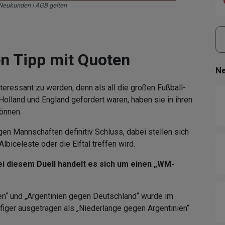
 Neukunden | AGB gelten
en Tipp mit Quoten
Ne
nteressant zu werden, denn als all die großen Fußball-
 Holland und England gefordert waren, haben sie in ihren
können.
gen Mannschaften definitiv Schluss, dabei stellen sich
Albiceleste oder die Elftal treffen wird.
ei diesem Duell handelt es sich um einen „WM-
n“ und „Argentinien gegen Deutschland“ wurde im
iger ausgetragen als „Niederlange gegen Argentinien“