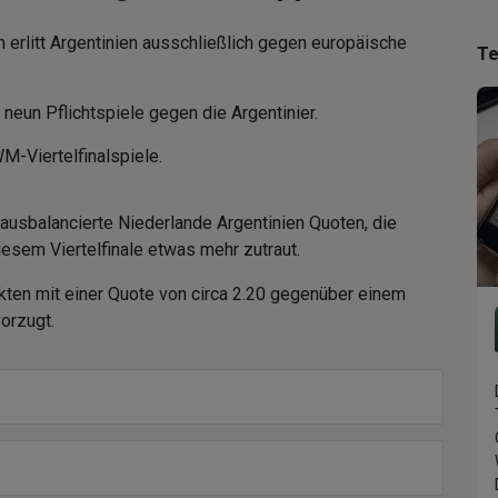
erlitt Argentinien ausschließlich gegen europäische
Te
 neun Pflichtspiele gegen die Argentinier.
M-Viertelfinalspiele.
ausbalancierte Niederlande Argentinien Quoten, die
esem Viertelfinale etwas mehr zutraut.
kten mit einer Quote von circa 2.20 gegenüber einem
vorzugt.