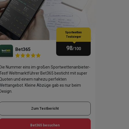
Sportwetten
Testsieger
98
/100
Bet365
Die Nummer eins im großen Sportwettenanbieter-
Test! Weltmarktführer Bet365 besticht mit super
Quoten und einem nahezu perfekten
Wettangebot. Kleine Abzüge gab es nur beim
Design.
Zum Testbericht
Bet365
besuchen