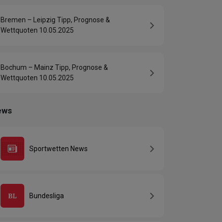
Bremen – Leipzig Tipp, Prognose &
Wettquoten 10.05.2025
Bochum – Mainz Tipp, Prognose &
Wettquoten 10.05.2025
ews
Sportwetten News
Bundesliga