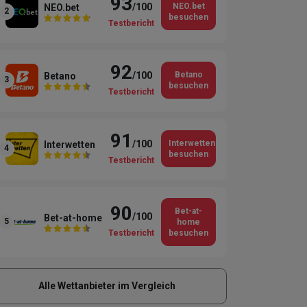
93
/100
NEO.bet
NEO.bet
besuchen
Testbericht
92
/100
Betano
Betano
besuchen
Testbericht
91
/100
Interwetten
Interwetten
besuchen
Testbericht
90
Bet-at-
/100
Bet-at-home
home
besuchen
Testbericht
Alle Wettanbieter im Vergleich