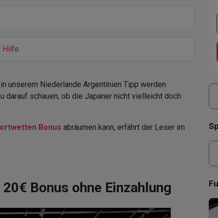
 Hilfe
, in unserem Niederlande Argentinien Tipp werden
 darauf schauen, ob die Japaner nicht vielleicht doch
Sp
ortwetten Bonus
abräumen kann, erfährt der Leser im
Fu
+ 20€ Bonus ohne Einzahlung