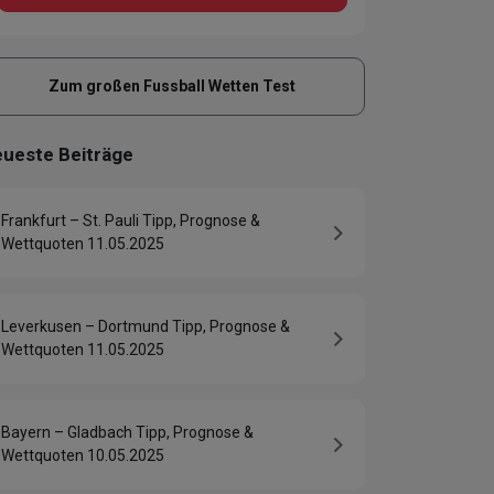
Zum großen Fussball Wetten Test
ueste Beiträge
Frankfurt – St. Pauli Tipp, Prognose &
Wettquoten 11.05.2025
Leverkusen – Dortmund Tipp, Prognose &
Wettquoten 11.05.2025
Bayern – Gladbach Tipp, Prognose &
Wettquoten 10.05.2025