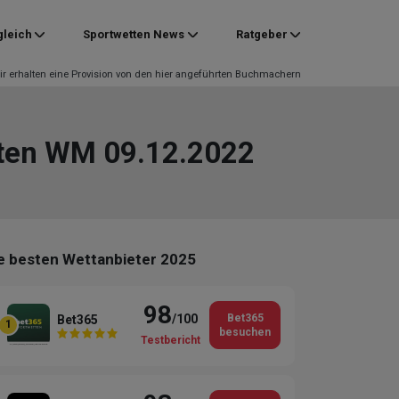
gleich
Sportwetten News
Ratgeber
Wir erhalten eine Provision von den hier angeführten Buchmachern
oten WM 09.12.2022
e besten Wettanbieter 2025
98
/100
Bet365
Bet365
besuchen
Testbericht