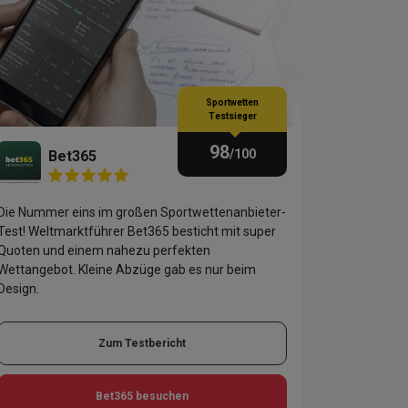
Sportwetten
Testsieger
98
/100
Bet365
Die Nummer eins im großen Sportwettenanbieter-
Test! Weltmarktführer Bet365 besticht mit super
Quoten und einem nahezu perfekten
Wettangebot. Kleine Abzüge gab es nur beim
Design.
Zum Testbericht
Bet365
besuchen