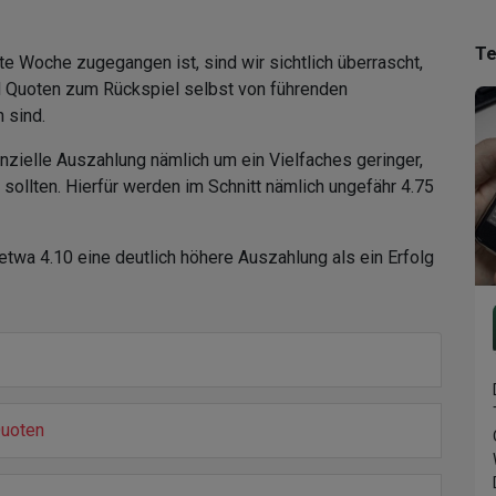
Te
te Woche zugegangen ist, sind wir sichtlich überrascht,
d Quoten zum Rückspiel selbst von führenden
 sind.
tenzielle Auszahlung nämlich um ein Vielfaches geringer,
sollten. Hierfür werden im Schnitt nämlich ungefähr 4.75
 etwa 4.10 eine deutlich höhere Auszahlung als ein Erfolg
Quoten