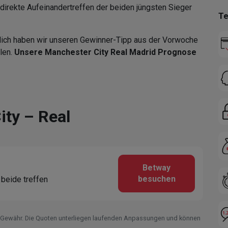
direkte Aufeinandertreffen der beiden jüngsten Sieger
Te
lglich haben wir unseren Gewinner-Tipp aus der Vorwoche
len.
Unsere Manchester City Real Madrid Prognose
ity – Real
Betway
besuchen
 beide treffen
e Gewähr. Die Quoten unterliegen laufenden Anpassungen und können