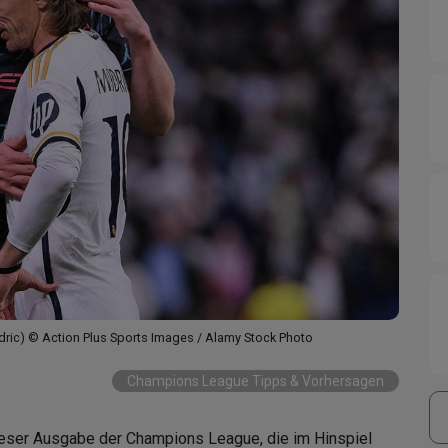
dric) © Action Plus Sports Images / Alamy Stock Photo
Champions League Tipps & Vorhersagen
dieser Ausgabe der Champions League, die im Hinspiel