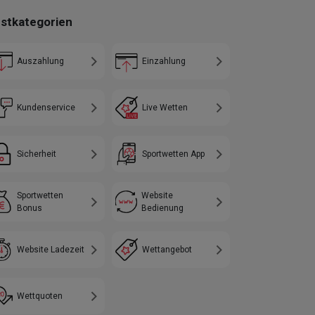
stkategorien
Auszahlung
Einzahlung
Kundenservice
Live Wetten
Sicherheit
Sportwetten App
Sportwetten
Website
Bonus
Bedienung
Website Ladezeit
Wettangebot
Wettquoten