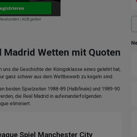
 Neukunden | AGB gelten
Ne
l Madrid Wetten mit Quoten
 uns die Geschichte der Königsklasse eines gelehrt hat,
 nur ganz schwer aus dem Wettbewerb zu kegeln sind.
den beiden Spielzeiten 1988-89 (Halbfinale) und 1989-90
 werden, die Real Madrid in aufeinanderfolgenden
ue eliminiert.
ague Spiel Manchester City