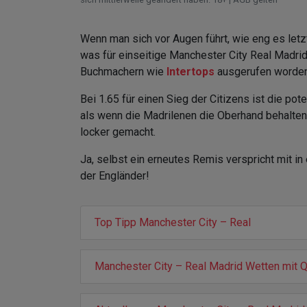
Wenn man sich vor Augen führt, wie eng es letz
was für einseitige Manchester City Real Madri
Buchmachern wie
Intertops
ausgerufen worden
Bei 1.65 für einen Sieg der Citizens ist die po
als wenn die Madrilenen die Oberhand behalten 
locker gemacht.
Ja, selbst ein erneutes Remis verspricht mit in
der Engländer!
Top Tipp Manchester City – Real
Manchester City – Real Madrid Wetten mit 