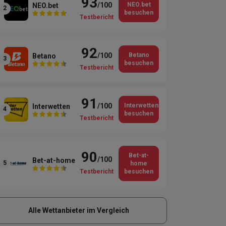
93
/100
NEO.bet
NEO.bet
besuchen
Testbericht
92
/100
Betano
Betano
besuchen
Testbericht
91
/100
Interwetten
Interwetten
besuchen
Testbericht
90
Bet-at-
/100
Bet-at-home
home
besuchen
Testbericht
Alle Wettanbieter im Vergleich