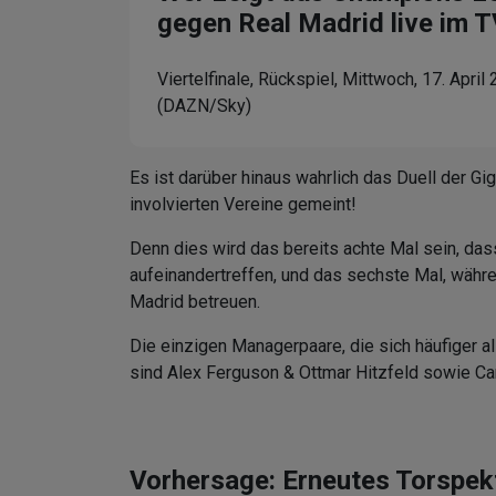
gegen Real Madrid live im 
Viertelfinale, Rückspiel, Mittwoch, 17. Apri
(DAZN/Sky)
Es ist darüber hinaus wahrlich das Duell der Gi
involvierten Vereine gemeint!
Denn dies wird das bereits achte Mal sein, das
aufeinandertreffen, und das sechste Mal, währe
Madrid betreuen.
Die einzigen Managerpaare, die sich häufiger 
sind Alex Ferguson & Ottmar Hitzfeld sowie Car
Vorhersage: Erneutes Torspek