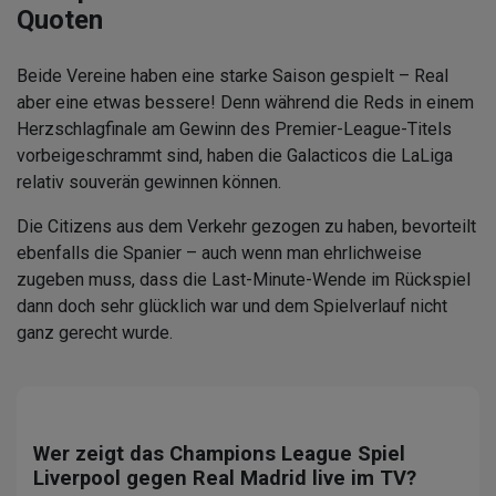
Quoten
Beide Vereine haben eine starke Saison gespielt – Real
aber eine etwas bessere! Denn während die Reds in einem
Herzschlagfinale am Gewinn des Premier-League-Titels
vorbeigeschrammt sind, haben die Galacticos die LaLiga
relativ souverän gewinnen können.
Die Citizens aus dem Verkehr gezogen zu haben, bevorteilt
ebenfalls die Spanier – auch wenn man ehrlichweise
zugeben muss, dass die Last-Minute-Wende im Rückspiel
dann doch sehr glücklich war und dem Spielverlauf nicht
ganz gerecht wurde.
Wer zeigt das Champions League Spiel
Liverpool gegen Real Madrid live im TV?