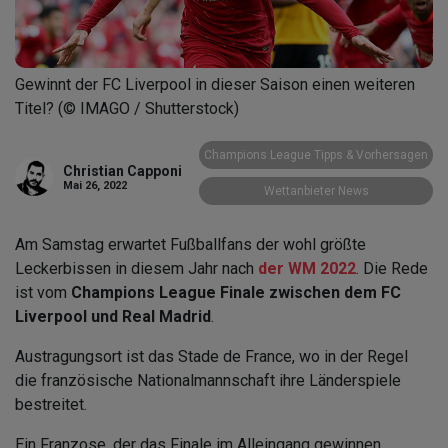
Gewinnt der FC Liverpool in dieser Saison einen weiteren
Titel? (© IMAGO / Shutterstock)
Champions League Tipps & Vorhersagen
Christian Capponi
Mai 26, 2022
Wettanbieter News
Am Samstag erwartet Fußballfans der wohl größte
Leckerbissen in diesem Jahr nach
der WM 2022
. Die Rede
ist vom
Champions League Finale zwischen dem FC
Liverpool und Real Madrid
.
Austragungsort ist das Stade de France, wo in der Regel
die französische Nationalmannschaft ihre Länderspiele
bestreitet.
Ein Franzose, der das Finale im Alleingang gewinnen