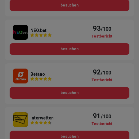
besuchen
93
/100
NEO.bet
Testbericht
besuchen
92
/100
Betano
Testbericht
besuchen
91
/100
Interwetten
Testbericht
besuchen