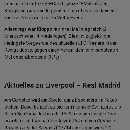
League ist der Ex-BVB-Coach ganze 9-Mal mit den
Königlichen aneinandergeraten – so oft wie mit keinem
anderen Verein in diesem Wettbewerb.
Allerdings war Kloppo nur drei Mal siegreich
(2
Unentschieden, 4 Niederlagen). Dies ist zugleich die
niedrigste Siegesrate des aktuellen LFC-Trainers in der
Königsklasse, gegen einen Verein, dem er mindestens 5-
Mal gegenüberstand (33%).
Aktuelles zu Liverpool – Real Madrid
Am Samstag wird ein Spieler ganz besonders im Fokus
stehen! Dabei handelt es sich um niemand Geringeres als
Karim Benzema der bereits 15 Champions League Tore
erzielt hat und weiter dem Allzeit-Rekord von Cristiano
Ronaldo aus der Saison 2013/14 nachjagen wird (17).