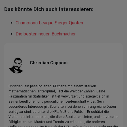
Das könnte Dich auch interessieren:
Champions League Sieger Quoten
Die besten neuen Buchmacher
Christian Capponi
Christian, ein passionierter IT-Experte mit einem starken
mathematischen Hintergrund, liebt die Welt der Zahlen. Seine
Faszination für Statistiken ist tief verwurzelt und spiegelt sich in
seiner beruflichen und persönlichen Leidenschaft wider. Sein
besonderes Interesse gilt Sportarten, bei denen umfangreiche Daten
verfügbar sind, darunter die NFL, MLB und Fußball. Er schätzt die
Vielfalt der Informationen, die diese Sportarten bieten, und nutzt seine
Fähigkeiten, um Muster und Trends zu erkennen, die anderen