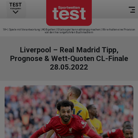
TEST
Kategorien
18+ | Spiele mit Verantwortung | AGB gelten | Glücksspiel kann abhängig machen | Wir erhalten eine Provision
von den hier angeführten Buchmachern
Liverpool – Real Madrid Tipp,
Prognose & Wett-Quoten CL-Finale
28.05.2022