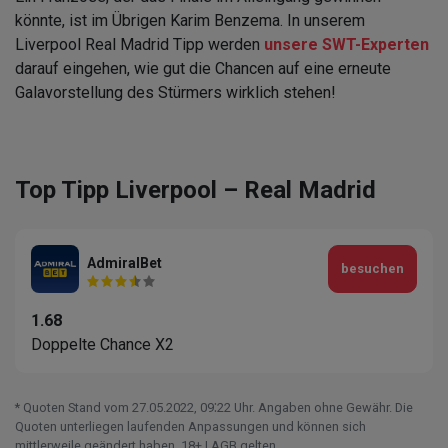
könnte, ist im Übrigen Karim Benzema. In unserem
Liverpool Real Madrid Tipp werden
unsere SWT-Experten
darauf eingehen, wie gut die Chancen auf eine erneute
Galavorstellung des Stürmers wirklich stehen!
Top Tipp Liverpool – Real Madrid
AdmiralBet
besuchen
1.68
Doppelte Chance X2
* Quoten Stand vom 27.05.2022‚ 09⁚22 Uhr. Angaben ohne Gewähr. Die
Quoten unterliegen laufenden Anpassungen und können sich
mittlerweile geändert haben. 18+ | AGB gelten