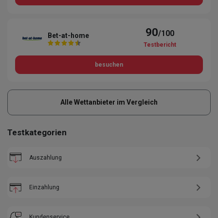
90
/100
Bet-at-home
Testbericht
besuchen
Alle Wettanbieter im Vergleich
Testkategorien
Auszahlung
Einzahlung
Kundenservice