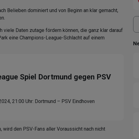
nach Belieben dominiert und von Beginn an klar gemacht,
en.
 viele Daten zutage fördern können, die ganz klar darauf
 Park eine Champions-League-Schlacht auf einem
Ne
eague Spiel Dortmund gegen PSV
z 2024, 21:00 Uhr: Dortmund – PSV Eindhoven
, wird den PSV-Fans aller Voraussicht nach nicht