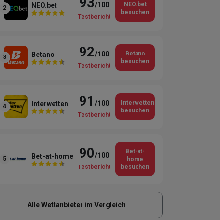
93
/100
NEO.bet
NEO.bet
besuchen
Testbericht
92
/100
Betano
Betano
besuchen
Testbericht
91
/100
Interwetten
Interwetten
besuchen
Testbericht
90
Bet-at-
/100
Bet-at-home
home
besuchen
Testbericht
Alle Wettanbieter im Vergleich