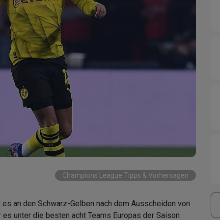
Champions League Tipps & Vorhersagen
gt es an den Schwarz-Gelben nach dem Ausscheiden von
 es unter die besten acht Teams Europas der Saison