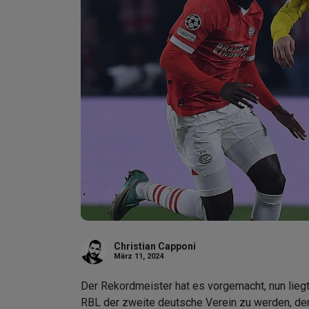
Christian Capponi
März 11, 2024
Der Rekordmeister hat es vorgemacht, nun lie
RBL der zweite deutsche Verein zu werden, der