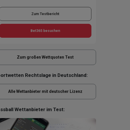
Zum Testbericht
Bet365
besuchen
Zum großen Wettquoten Test
ortwetten Rechtslage in Deutschland:
Alle Wettanbieter mit deutscher Lizenz
ssball Wettanbieter im Test: