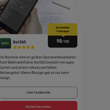
Sportwetten
Testsieger
98
/100
Bet365
Die Nummer eins im großen Sportwettenanbieter-
Test! Weltmarktführer Bet365 besticht mit super
Quoten und einem nahezu perfekten
Wettangebot. Kleine Abzüge gab es nur beim
Design.
Zum Testbericht
Bet365
besuchen