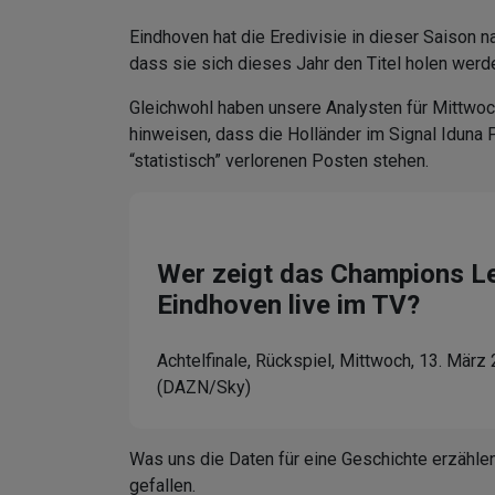
Eindhoven hat die Eredivisie in dieser Saison 
dass sie sich dieses Jahr den Titel holen werd
Gleichwohl haben unsere Analysten für Mittwoch
hinweisen, dass die Holländer im Signal Iduna
“statistisch” verlorenen Posten stehen.
Wer zeigt das Champions L
Eindhoven live im TV?
Achtelfinale, Rückspiel, Mittwoch, 13. Mär
(DAZN/Sky)
Was uns die Daten für eine Geschichte erzählen
gefallen.