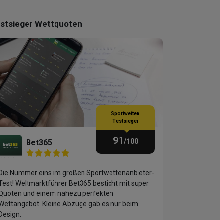
stsieger Wettquoten
Sportwetten
Testsieger
91
/100
Bet365
Die Nummer eins im großen Sportwettenanbieter-
Test! Weltmarktführer Bet365 besticht mit super
Quoten und einem nahezu perfekten
Wettangebot. Kleine Abzüge gab es nur beim
Design.