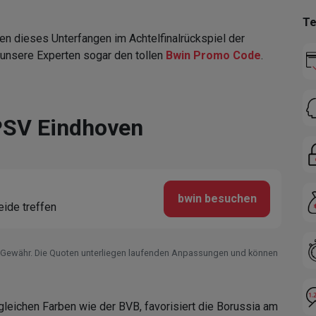
Te
en dieses Unterfangen im Achtelfinalrückspiel der
unsere Experten sogar den tollen
Bwin Promo Code
.
PSV Eindhoven
bwin
besuchen
ide treffen
e Gewähr. Die Quoten unterliegen laufenden Anpassungen und können
 gleichen Farben wie der BVB, favorisiert die Borussia am