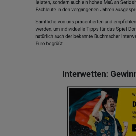
leisten, sondern auch ein hohes Maß an Seriosit
Fachleute in den vergangenen Jahren ausgespr
Sämtliche von uns präsentierten und empfohle
werden, um individuelle Tipps für das Spiel 
natürlich auch der bekannte Buchmacher Interw
Euro begrüßt.
Interwetten: Gewin