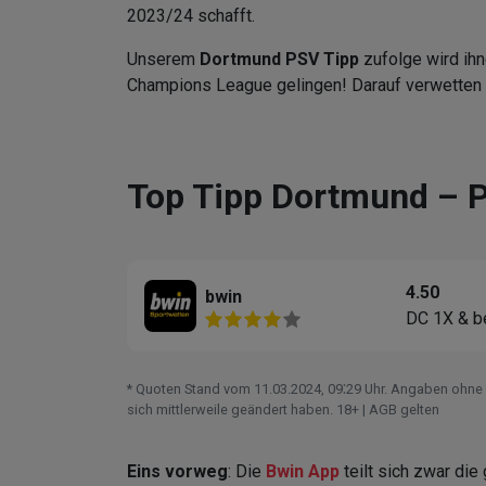
2023/24 schafft.
Unserem
Dortmund PSV Tipp
zufolge wird ihn
Champions League gelingen! Darauf verwetten 
Top Tipp Dortmund – 
4.50
bwin
DC 1X & be
* Quoten Stand vom 11.03.2024‚ 09⁚29 Uhr. Angaben ohn
sich mittlerweile geändert haben. 18+ | AGB gelten
Eins vorweg
: Die
Bwin App
teilt sich zwar die