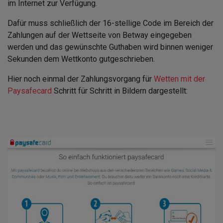
im Internet zur Verfügung.
Dafür muss schließlich der 16-stellige Code im Bereich der
Zahlungen auf der Wettseite von Betway eingegeben
werden und das gewünschte Guthaben wird binnen weniger
Sekunden dem Wettkonto gutgeschrieben.
Hier noch einmal der Zahlungsvorgang für
Wetten mit der
Paysafecard
Schritt für Schritt in Bildern dargestellt: