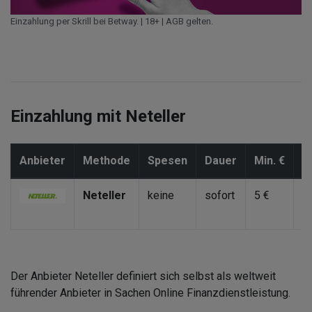
Einzahlung per Skrill bei Betway. | 18+ | AGB gelten.
Einzahlung mit Neteller
Anbieter
Methode
Spesen
Dauer
Min. €
M
Neteller
keine
sofort
5 €
1
€
Der Anbieter Neteller definiert sich selbst als weltweit
führender Anbieter in Sachen Online Finanzdienstleistung.