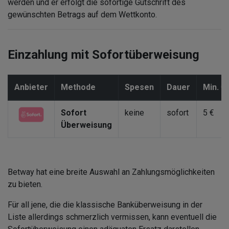
werden und er erfolgt die sofortige Gutschrift des
gewünschten Betrags auf dem Wettkonto.
Einzahlung mit Sofortüberweisung
Anbieter
Methode
Spesen
Dauer
Min. €
Sofort
keine
sofort
5 €
Überweisung
Betway hat eine breite Auswahl an Zahlungsmöglichkeiten
zu bieten.
Für all jene, die die klassische Banküberweisung in der
Liste allerdings schmerzlich vermissen, kann eventuell die