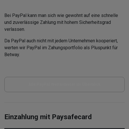
Bei PayPal kann man sich wie gewohnt auf eine schnelle
und zuverlässige Zahlung mit hohem Sicherheitsgrad
verlassen.
Da PayPal auch nicht mit jedem Unternehmen kooperiert,
werten wir PayPal im Zahungsportfolio als Pluspunkt für
Betway.
Alle PayPal Wettanbieter im Überblick
Einzahlung mit Paysafecard