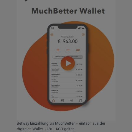
Betway Einzahlung via MuchBetter – einfach aus der
digitalen Wallet. | 18+ | AGB gelten.