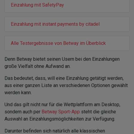
Einzahlung mit SafetyPay
Einzahlung mit instant payments by citadel
Alle Testergebnisse von Betway im Überblick
Denn Betway bietet seinen Usern bei den Einzahlungen
große Vielfalt ohne Aufwand an.
Das bedeutet, dass, will eine Einzahlung getätigt werden,
aus einer ganzen Liste an verschiedenen Optionen gewählt
werden kann.
Und das gilt nicht nur für die Wettplattform am Desktop,
sondern auch per
Betway Sport-App
steht die gleiche
Auswahl an Einzahlungsmöglichkeiten zur Verfügung.
Darunter befinden sich natürlich alle klassischen