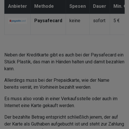
Anbieter
Methode
Spesen
Dauer
Min. €
Paysafecard
keine
sofort
5 €
Neben der Kreditkarte gibt es auch bei der Paysafecard ein
Stück Plastik, das man in Händen halten und damit bezahlen
kann.
Allerdings muss bei der Prepaidkarte, wie der Name
bereits verrät, im Vorhinein bezahlt werden.
Es muss also vorab in einer Verkaufsstelle oder auch im
Internet eine Karte gekauft werden.
Der bezahlte Betrag entspricht schließlich jenem, der auf
der Karte als Guthaben aufgebucht ist und steht zur Zahlung