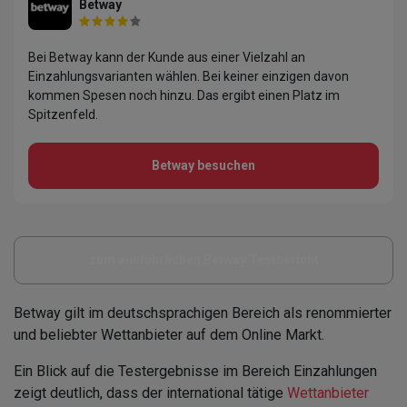
Betway
Bei Betway kann der Kunde aus einer Vielzahl an
Einzahlungsvarianten wählen. Bei keiner einzigen davon
kommen Spesen noch hinzu. Das ergibt einen Platz im
Spitzenfeld.
Betway
besuchen
zum ausführlichen Betway Testbericht
Betway gilt im deutschsprachigen Bereich als renommierter
und beliebter Wettanbieter auf dem Online Markt.
Ein Blick auf die Testergebnisse im Bereich Einzahlungen
zeigt deutlich, dass der international tätige
Wettanbieter