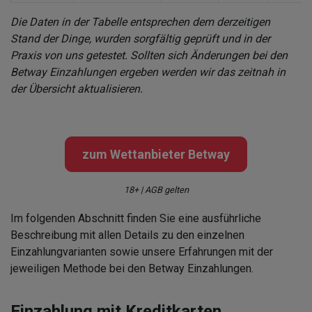
Die Daten in der Tabelle entsprechen dem derzeitigen
Stand der Dinge, wurden sorgfältig geprüft und in der
Praxis von uns getestet. Sollten sich Änderungen bei den
Betway Einzahlungen ergeben werden wir das zeitnah in
der Übersicht aktualisieren.
zum Wettanbieter Betway
18+ | AGB gelten
Im folgenden Abschnitt finden Sie eine ausführliche
Beschreibung mit allen Details zu den einzelnen
Einzahlungvarianten sowie unsere Erfahrungen mit der
jeweiligen Methode bei den Betway Einzahlungen.
Einzahlung mit Kreditkarten