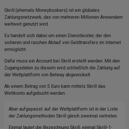
Skrill (ehemals Moneybookers) ist ein globales
Zahlungsnetzwerk, das von mehreren Millionen Anwendern
weltweit genutzt wird.
Es handelt sich dabei um einen Dienstleister, der den
sicheren und raschen Ablauf von Geldtransfers im Internet
ermöglicht.
Dafür muss ein Account bei Skrill erstellt werden. Mit den
Zugangsdaten zu diesem wird schließlich die Zahlung auf
der Wettplattform von Betway abgewickelt.
Ab einem Betrag von 5 Euro kann mittels Skrill das
Wettkonto aufgebucht werden.
Aber aufgepasst: auf der Wettplattform ist in der Liste
der Zahlungsmethoden Skrill gleich zweimal vertreten.
Einmal lautet die Bezeichnung Skrill, einmal Skrill-1-