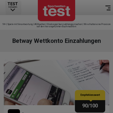
TEST
Kategorien
18+ | Spiele mit Verantwortung | AGB gelten | Glücksspiel kann abhängig machen | Wir erhalten eine Provision
von den hier angeführten Buchmachern
Betway Wettkonto Einzahlungen
Empfehlenswert
90
/100