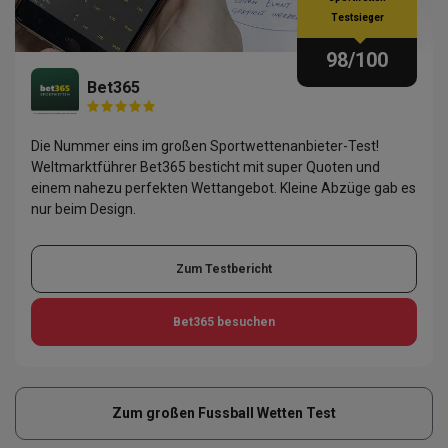
Testsieger
98
/100
Bet365
Die Nummer eins im großen Sportwettenanbieter-Test!
Weltmarktführer Bet365 besticht mit super Quoten und
einem nahezu perfekten Wettangebot. Kleine Abzüge gab es
nur beim Design.
Zum Testbericht
Bet365
besuchen
Zum großen Fussball Wetten Test