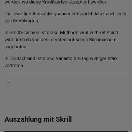
werden, wo diese Kreditkarten akzeptiert werden.
Die jeweilige Auszahlungsdauer entspricht daher auch jener
von Kreditkarten.
In Großbritannien ist diese Methode weit verbreitet und
wird deshalb von den meisten britischen Buchmachern
angeboten.
In Deutschland ist diese Variante bislang weniger stark
vertreten.
–>
Auszahlung mit Skrill