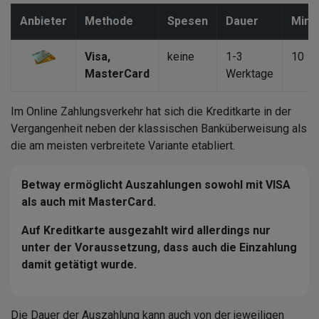
Anbieter
Methode
Spesen
Dauer
Min. 
Visa,
keine
1-3
10
MasterCard
Werktage
Im Online Zahlungsverkehr hat sich die Kreditkarte in der
Vergangenheit neben der klassischen Banküberweisung als
die am meisten verbreitete Variante etabliert.
Betway ermöglicht Auszahlungen sowohl mit VISA
als auch mit MasterCard.
Auf Kreditkarte ausgezahlt wird allerdings nur
unter der Voraussetzung, dass auch die Einzahlung
damit getätigt wurde.
Die Dauer der Auszahlung kann auch von der jeweiligen