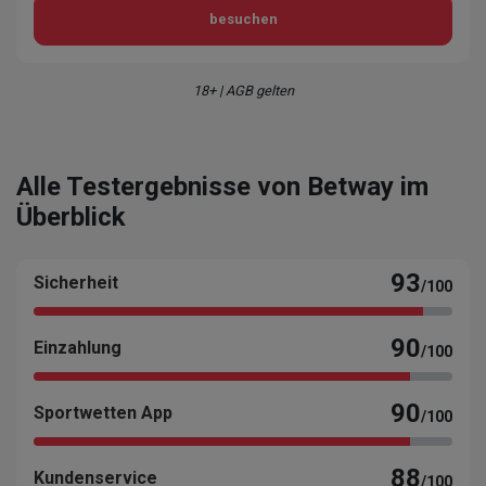
besuchen
18+ | AGB gelten
Alle Testergebnisse von Betway im
Überblick
93
Sicherheit
/100
90
Einzahlung
/100
90
Sportwetten App
/100
88
Kundenservice
/100