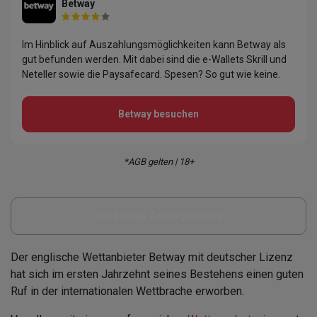
Betway
Im Hinblick auf Auszahlungsmöglichkeiten kann Betway als
gut befunden werden. Mit dabei sind die e-Wallets Skrill und
Neteller sowie die Paysafecard. Spesen? So gut wie keine.
Betway
besuchen
*AGB gelten | 18+
alle Betway Testergebnisse
Der englische Wettanbieter Betway mit deutscher Lizenz
hat sich im ersten Jahrzehnt seines Bestehens einen guten
Ruf in der internationalen Wettbrache erworben.