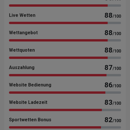
88
Live Wetten
/100
88
Wettangebot
/100
88
Wettquoten
/100
87
Auszahlung
/100
86
Website Bedienung
/100
83
Website Ladezeit
/100
82
Sportwetten Bonus
/100