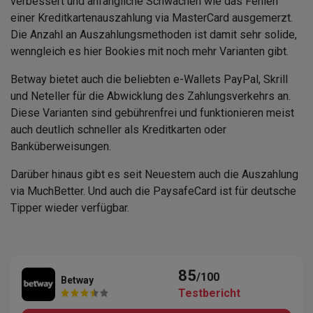
verbessert und anfängliche Schwächen wie das Fehlen
einer Kreditkartenauszahlung via MasterCard ausgemerzt.
Die Anzahl an Auszahlungsmethoden ist damit sehr solide,
wenngleich es hier Bookies mit noch mehr Varianten gibt.
Betway bietet auch die beliebten e-Wallets PayPal, Skrill
und Neteller für die Abwicklung des Zahlungsverkehrs an.
Diese Varianten sind gebührenfrei und funktionieren meist
auch deutlich schneller als Kreditkarten oder
Banküberweisungen.
Darüber hinaus gibt es seit Neuestem auch die Auszahlung
via MuchBetter. Und auch die PaysafeCard ist für deutsche
Tipper wieder verfügbar.
85
/100
Betway
Testbericht