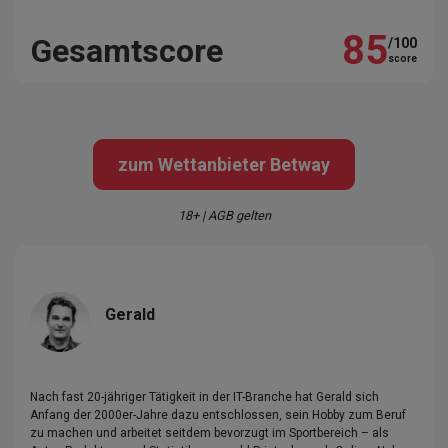
85
Gesamtscore
/100
zum Wettanbieter Betway
18+ | AGB gelten
Gerald
Nach fast 20-jähriger Tätigkeit in der IT-Branche hat Gerald sich
Anfang der 2000er-Jahre dazu entschlossen, sein Hobby zum Beruf
zu machen und arbeitet seitdem bevorzugt im Sportbereich – als