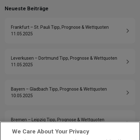
Neueste Beiträge
Frankfurt – St. Pauli Tipp, Prognose & Wettquoten
11.05.2025
Leverkusen – Dortmund Tipp, Prognose & Wettquoten
11.05.2025
Bayern – Gladbach Tipp, Prognose & Wettquoten
10.05.2025
Bremen – Leipzig Tipp, Prognose & Wettquoten
10.05.2025
We Care About Your Privacy