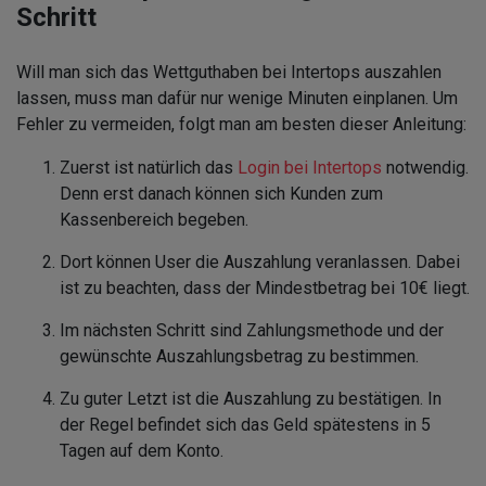
Schritt
Will man sich das Wettguthaben bei Intertops auszahlen
lassen, muss man dafür nur wenige Minuten einplanen. Um
Fehler zu vermeiden, folgt man am besten dieser Anleitung:
Zuerst ist natürlich das
Login bei Intertops
notwendig.
Denn erst danach können sich Kunden zum
Kassenbereich begeben.
Dort können User die Auszahlung veranlassen. Dabei
ist zu beachten, dass der Mindestbetrag bei 10€ liegt.
Im nächsten Schritt sind Zahlungsmethode und der
gewünschte Auszahlungsbetrag zu bestimmen.
Zu guter Letzt ist die Auszahlung zu bestätigen. In
der Regel befindet sich das Geld spätestens in 5
Tagen auf dem Konto.