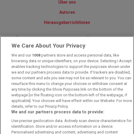
Über uns
Autoren
Herausgeberrichtlinien
© 2010-2025 - Sportwettentest.net - Der große Sportwettentest
We Care About Your Privacy
We and our
1008
partners store and access personal data, like
Sportwetten Angebote sind nur für Volljährige verfügbar. Es gelten
browsing data or unique identifiers, on your device. Selecting I Accept
immer die AGB auf den jeweiligen Webseiten der Buchmacher.
Wetten kann Spaß, aber auch süchtig machen!
enables tracking technologies to support the purposes shown under
we and our partners process data to provide. If trackers are disabled,
some content and ads you see may not be as relevant to you. You can
resurface this menu to change your choices or withdraw consent at
any time by clicking the Show Purposes link on the bottom of the
webpage [or the floating icon on the bottom-left of the webpage, if
applicable]. Your choices will have effect within our Website. For more
details, refer to our Privacy Policy.
We and our partners process data to provide:
Suchtrisiken, Glücksspiel kann süchtig machen - Hilfe finden Sie auf
Use precise geolocation data. Actively scan device characteristics for
buwei.de
identification. Store and/or access information on a device.
Personalised advertising and content, advertising and content
Alle Anbieter auf dieser Webseite sind offiziell in Deutschland
lizenziert
und