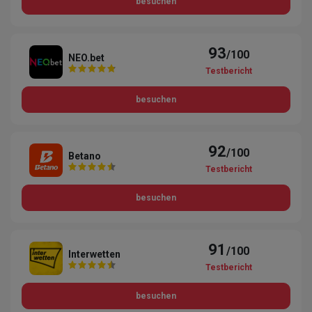
besuchen
93
/100
NEO.bet
Testbericht
besuchen
92
/100
Betano
Testbericht
besuchen
91
/100
Interwetten
Testbericht
besuchen