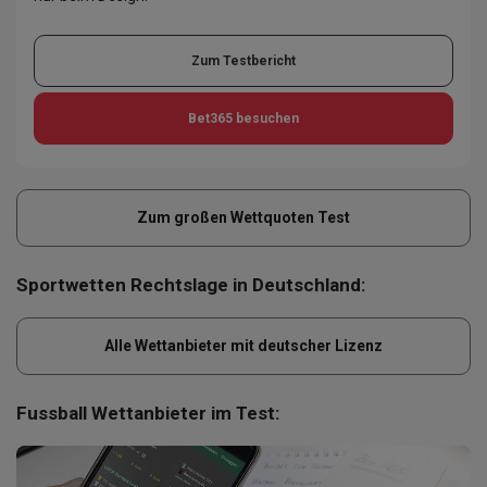
Zum Testbericht
Bet365
besuchen
Zum großen Wettquoten Test
Sportwetten Rechtslage in Deutschland:
Alle Wettanbieter mit deutscher Lizenz
Fussball Wettanbieter im Test: