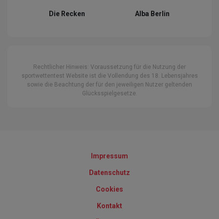
Die Recken
Alba Berlin
Rechtlicher Hinweis: Voraussetzung für die Nutzung der
sportwettentest Website ist die Vollendung des 18. Lebensjahres
sowie die Beachtung der für den jeweiligen Nutzer geltenden
Glücksspielgesetze.
Impressum
Datenschutz
Cookies
Kontakt