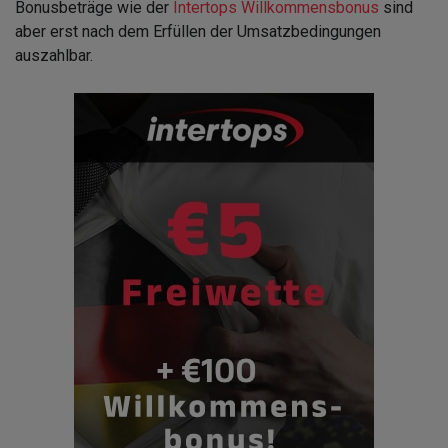
Bonusbeträge wie der
Intertops Willkommensbonus
sind
aber erst nach dem Erfüllen der Umsatzbedingungen
auszahlbar.