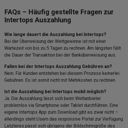
FAQs – Häufig gestellte Fragen zur
Intertops Auszahlung
Wie lange dauert die Auszahlung bei Intertops?
Bei der Überweisung der Wettgewinne ist mit einer
Wartezeit von bis zu 5 Tagen zu rechnen. Am längsten fällt
die Dauer der Transaktion bei der Banküberweisung aus.
Fallen bei der Intertops Auszahlung Gebühren an?
Nein. Für Kunden entstehen bei diesem Prozess keinerlei
Gebühren. Es ist somit nicht mit Mehrkosten zu rechnen.
Ist die Auszahlung bei Intertops mobil möglich?
Ja. Die Auszahlung lässt sich beim Wettanbieter
problemlos via Smartphone oder Tablet durchführen. Eine
eigene Intertops App zum Download gibt es zwar nicht –
allerdings steht Usern das responsive Portal zur Verfügung.
Letzteres passt sich übrigens der Bildschirmgröße des