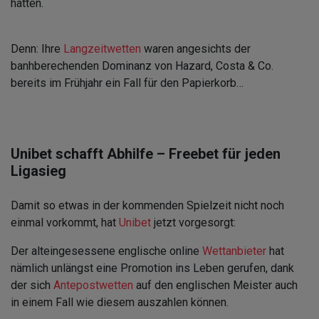
hatten.
Denn: Ihre
Langzeitwetten
waren angesichts der
banhberechenden Dominanz von Hazard, Costa & Co.
bereits im Frühjahr ein Fall für den Papierkorb…
Unibet schafft Abhilfe – Freebet für jeden
Ligasieg
Damit so etwas in der kommenden Spielzeit nicht noch
einmal vorkommt, hat
Unibet
jetzt vorgesorgt:
Der alteingesessene englische online
Wettanbieter
hat
nämlich unlängst eine Promotion ins Leben gerufen, dank
der sich
Antepostwetten
auf den englischen Meister auch
in einem Fall wie diesem auszahlen können.