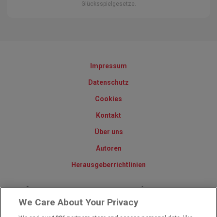
Glücksspielgesetze.
Impressum
Datenschutz
Cookies
Kontakt
Über uns
Autoren
Herausgeberrichtlinien
© 2010-2025 - Sportwettentest.net - Der große Sportwettentest
We Care About Your Privacy