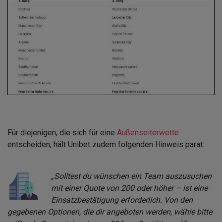
Für diejenigen, die sich für eine
Außenseiterwette
entscheiden, hält Unibet zudem folgenden Hinweis parat:
„Solltest du wünschen ein Team auszusuchen
mit einer Quote von 200 oder höher – ist eine
Einsatzbestätigung erforderlich. Von den
gegebenen Optionen, die dir angeboten werden, wähle bitte