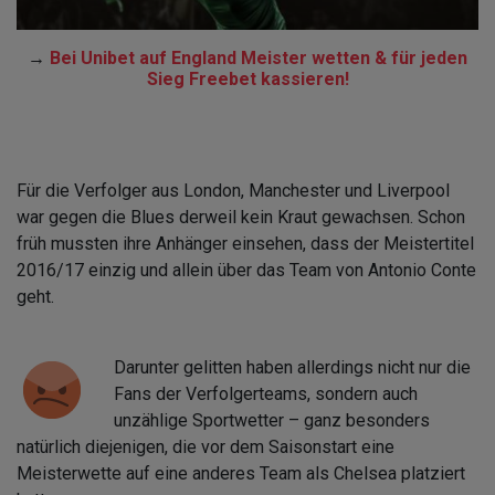
→
Bei Unibet auf England Meister wetten & für jeden
Sieg Freebet kassieren!
Für die Verfolger aus London, Manchester und Liverpool
war gegen die Blues derweil kein Kraut gewachsen. Schon
früh mussten ihre Anhänger einsehen, dass der Meistertitel
2016/17 einzig und allein über das Team von Antonio Conte
geht.
Darunter gelitten haben allerdings nicht nur die
Fans der Verfolgerteams, sondern auch
unzählige Sportwetter – ganz besonders
natürlich diejenigen, die vor dem Saisonstart eine
Meisterwette auf eine anderes Team als Chelsea platziert