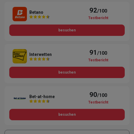
92
/100
Betano
Testbericht
besuchen
91
/100
Interwetten
Testbericht
besuchen
90
/100
Bet-at-home
Testbericht
besuchen