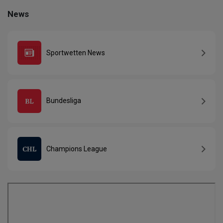
News
Sportwetten News
Bundesliga
Champions League