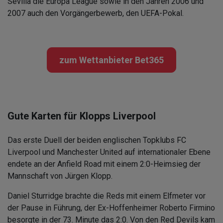
Sevilla die Europa League sowie in den Jahren 2006 und
2007 auch den Vorgängerbewerb, den UEFA-Pokal.
zum Wettanbieter Bet365
Gute Karten für Klopps Liverpool
Das erste Duell der beiden englischen Topklubs FC
Liverpool und Manchester United auf internationaler Ebene
endete an der Anfield Road mit einem 2:0-Heimsieg der
Mannschaft von Jürgen Klopp.
Daniel Sturridge brachte die Reds mit einem Elfmeter vor
der Pause in Führung, der Ex-Hoffenheimer Roberto Firmino
besorgte in der 73. Minute das 2:0. Von den Red Devils kam