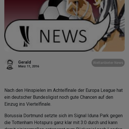
Gerald
Wettanbieter News
März 11, 2016
Nach den Hinspielen im Achtelfinale der Europa League hat
ein deutscher Bundesligist noch gute Chancen auf den
Einzug ins Viertelfinale.
Borussia Dortmund setzte sich im Signal Iduna Park gegen
die Tottenham Hotspurs ganz klar mit 3:0 durch und kann