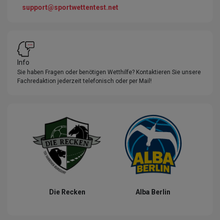
support@sportwettentest.net
Info
Sie haben Fragen oder benötigen Wetthilfe? Kontaktieren Sie unsere
Fachredaktion jederzeit telefonisch oder per Mail!
Die Recken
Alba Berlin