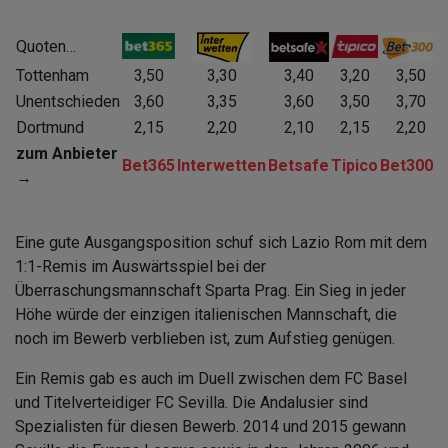
Quoten…
Tottenham
3,50
3,30
3,40
3,20
3,50
Unentschieden
3,60
3,35
3,60
3,50
3,70
Dortmund
2,15
2,20
2,10
2,15
2,20
zum Anbieter
Bet365
Interwetten
Betsafe
Tipico
Bet3000
→
Eine gute Ausgangsposition schuf sich Lazio Rom mit dem
1:1-Remis im Auswärtsspiel bei der
Überraschungsmannschaft Sparta Prag. Ein Sieg in jeder
Höhe würde der einzigen italienischen Mannschaft, die
noch im Bewerb verblieben ist, zum Aufstieg genügen.
Ein Remis gab es auch im Duell zwischen dem FC Basel
und Titelverteidiger FC Sevilla. Die Andalusier sind
Spezialisten für diesen Bewerb. 2014 und 2015 gewann