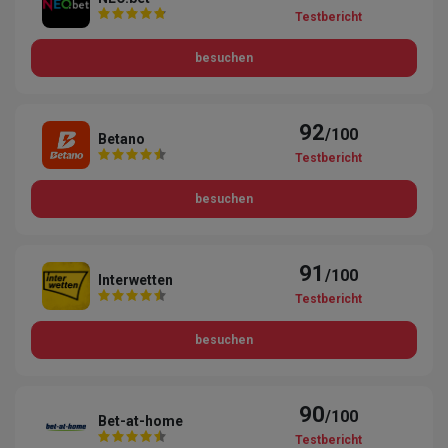
Testbericht
besuchen
92
/100
Betano
Testbericht
besuchen
91
/100
Interwetten
Testbericht
besuchen
90
/100
Bet-at-home
Testbericht