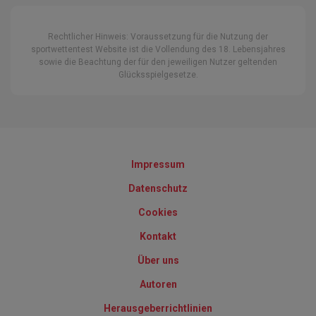
Rechtlicher Hinweis: Voraussetzung für die Nutzung der
sportwettentest Website ist die Vollendung des 18. Lebensjahres
sowie die Beachtung der für den jeweiligen Nutzer geltenden
Glücksspielgesetze.
Impressum
Datenschutz
Cookies
Kontakt
Über uns
Autoren
Herausgeberrichtlinien