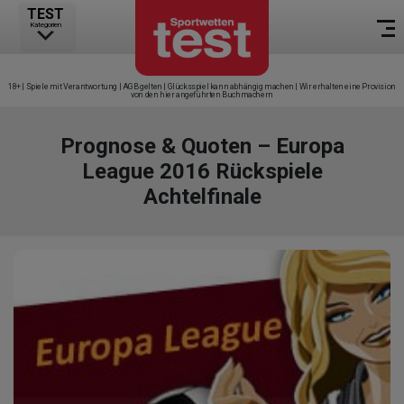
TEST
Kategorien
18+ | Spiele mit Verantwortung | AGB gelten | Glücksspiel kann abhängig machen | Wir erhalten eine Provision
von den hier angeführten Buchmachern
Prognose & Quoten – Europa
League 2016 Rückspiele
Achtelfinale