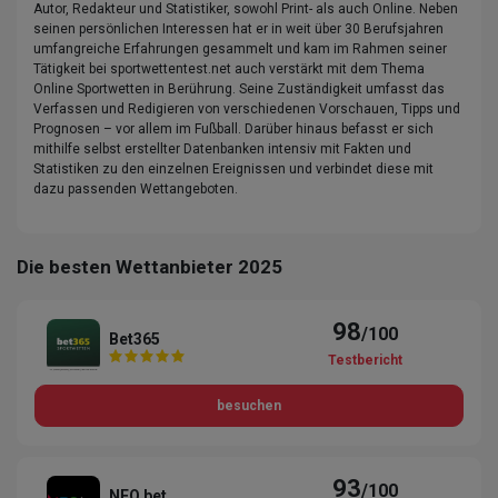
Autor, Redakteur und Statistiker, sowohl Print- als auch Online. Neben
seinen persönlichen Interessen hat er in weit über 30 Berufsjahren
umfangreiche Erfahrungen gesammelt und kam im Rahmen seiner
Tätigkeit bei sportwettentest.net auch verstärkt mit dem Thema
Online Sportwetten in Berührung. Seine Zuständigkeit umfasst das
Verfassen und Redigieren von verschiedenen Vorschauen, Tipps und
Prognosen – vor allem im Fußball. Darüber hinaus befasst er sich
mithilfe selbst erstellter Datenbanken intensiv mit Fakten und
Statistiken zu den einzelnen Ereignissen und verbindet diese mit
dazu passenden Wettangeboten.
Die besten Wettanbieter 2025
98
/100
Bet365
Testbericht
besuchen
93
/100
NEO.bet