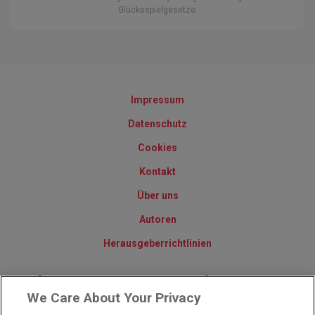
Glücksspielgesetze.
Impressum
Datenschutz
Cookies
Kontakt
Über uns
Autoren
Herausgeberrichtlinien
© 2010-2025 - Sportwettentest.net - Der große Sportwettentest
We Care About Your Privacy