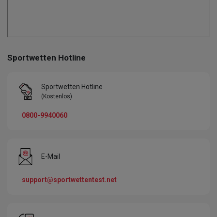
Sportwetten Hotline
Sportwetten Hotline
(Kostenlos)
0800-9940060
E-Mail
support@sportwettentest.net