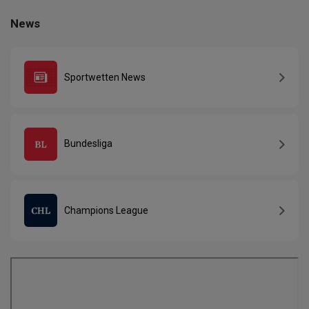
News
Sportwetten News
Bundesliga
Champions League