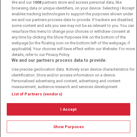
We and our
1008
partners store and access personal data, like
Sportwetten Angebote sind nur für Volljährige verfügbar. Es gelten
browsing data or unique identifiers, on your device. Selecting I Accept
immer die AGB auf den jeweiligen Webseiten der Buchmacher.
Wetten kann Spaß, aber auch süchtig machen!
enables tracking technologies to support the purposes shown under
we and our partners process data to provide. If trackers are disabled,
some content and ads you see may not be as relevant to you. You can
resurface this menu to change your choices or withdraw consent at
any time by clicking the Show Purposes link on the bottom of the
webpage [or the floating icon on the bottom-left of the webpage, if
applicable]. Your choices will have effect within our Website. For more
details, refer to our Privacy Policy.
We and our partners process data to provide:
Suchtrisiken, Glücksspiel kann süchtig machen - Hilfe finden Sie auf
Use precise geolocation data. Actively scan device characteristics for
buwei.de
identification. Store and/or access information on a device.
Personalised advertising and content, advertising and content
Alle Anbieter auf dieser Webseite sind offiziell in Deutschland
lizenziert
und
werden von der
Gemeinsamen Glücksspielbehörde der Länder
reguliert
measurement, audience research and services development.
List of Partners (vendors)
I Accept
Show Purposes