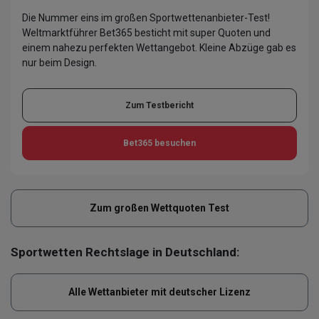
Die Nummer eins im großen Sportwettenanbieter-Test!
Weltmarktführer Bet365 besticht mit super Quoten und
einem nahezu perfekten Wettangebot. Kleine Abzüge gab es
nur beim Design.
Zum Testbericht
Bet365
besuchen
Zum großen Wettquoten Test
Sportwetten Rechtslage in Deutschland:
Alle Wettanbieter mit deutscher Lizenz