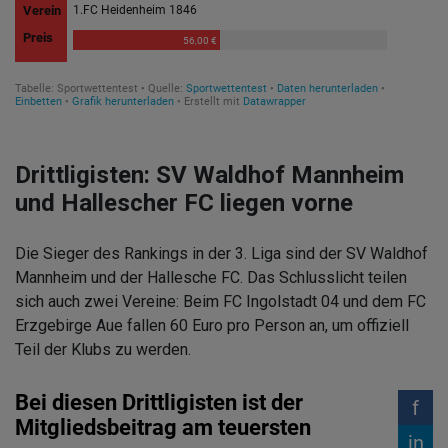
Drittligisten: SV Waldhof Mannheim
und Hallescher FC liegen vorne
Die Sieger des Rankings in der 3. Liga sind der SV Waldhof
Mannheim und der Hallesche FC. Das Schlusslicht teilen
sich auch zwei Vereine: Beim FC Ingolstadt 04 und dem FC
Erzgebirge Aue fallen 60 Euro pro Person an, um offiziell
Teil der Klubs zu werden.