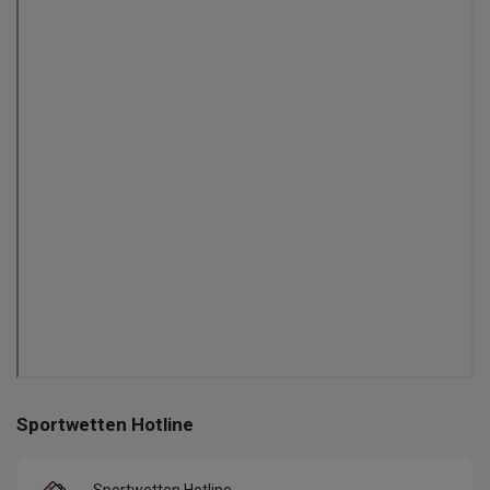
Sportwetten Hotline