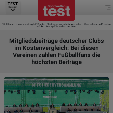
TEST
Kategorien
18+ | Spiele mit Verantwortung | AGB gelten | Glücksspiel kann abhängig machen | Wir erhalten eine Provision
von den hier angeführten Buchmachern
Mitgliedsbeiträge deutscher Clubs
im Kostenvergleich: Bei diesen
Vereinen zahlen Fußballfans die
höchsten Beiträge