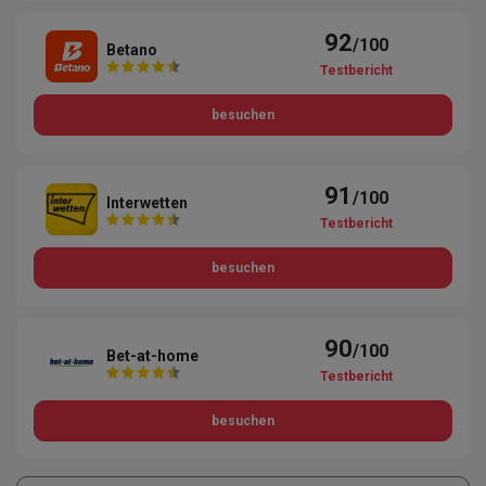
92
/100
Betano
Testbericht
besuchen
91
/100
Interwetten
Testbericht
besuchen
90
/100
Bet-at-home
Testbericht
besuchen