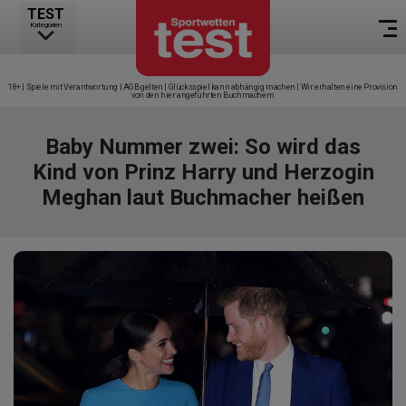
TEST
Kategorien
18+ | Spiele mit Verantwortung | AGB gelten | Glücksspiel kann abhängig machen | Wir erhalten eine Provision
von den hier angeführten Buchmachern
Baby Nummer zwei: So wird das
Kind von Prinz Harry und Herzogin
Meghan laut Buchmacher heißen