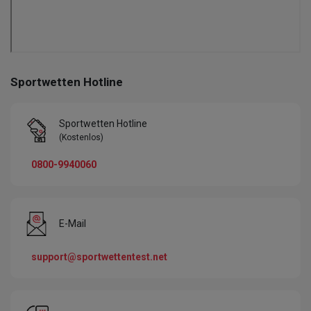
Sportwetten Hotline
Sportwetten Hotline
(Kostenlos)
0800-9940060
E-Mail
support@sportwettentest.net