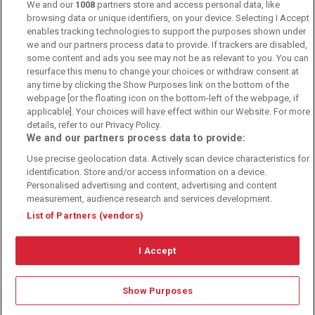
We and our
1008
partners store and access personal data, like
Sportwetten Angebote sind nur für Volljährige verfügbar. Es gelten
browsing data or unique identifiers, on your device. Selecting I Accept
immer die AGB auf den jeweiligen Webseiten der Buchmacher.
Wetten kann Spaß, aber auch süchtig machen!
enables tracking technologies to support the purposes shown under
we and our partners process data to provide. If trackers are disabled,
some content and ads you see may not be as relevant to you. You can
resurface this menu to change your choices or withdraw consent at
any time by clicking the Show Purposes link on the bottom of the
webpage [or the floating icon on the bottom-left of the webpage, if
applicable]. Your choices will have effect within our Website. For more
details, refer to our Privacy Policy.
We and our partners process data to provide:
Suchtrisiken, Glücksspiel kann süchtig machen - Hilfe finden Sie auf
Use precise geolocation data. Actively scan device characteristics for
buwei.de
identification. Store and/or access information on a device.
Personalised advertising and content, advertising and content
Alle Anbieter auf dieser Webseite sind offiziell in Deutschland
lizenziert
und
werden von der
Gemeinsamen Glücksspielbehörde der Länder
reguliert
measurement, audience research and services development.
List of Partners (vendors)
I Accept
Show Purposes