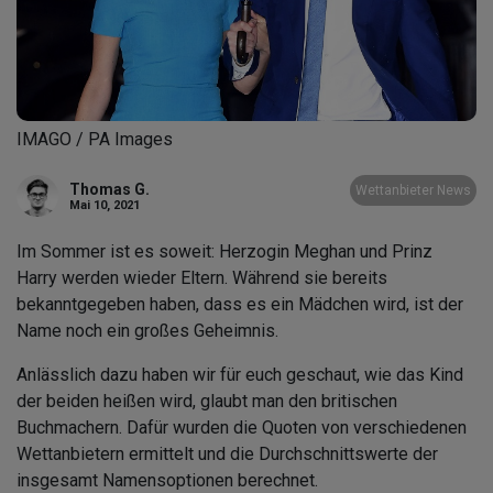
IMAGO / PA Images
Thomas G.
Wettanbieter News
Mai 10, 2021
Im Sommer ist es soweit: Herzogin Meghan und Prinz
Harry werden wieder Eltern. Während sie bereits
bekanntgegeben haben, dass es ein Mädchen wird, ist der
Name noch ein großes Geheimnis.
Anlässlich dazu haben wir für euch geschaut, wie das Kind
der beiden heißen wird, glaubt man den britischen
Buchmachern. Dafür wurden die Quoten von verschiedenen
Wettanbietern ermittelt und die Durchschnittswerte der
insgesamt Namensoptionen berechnet.