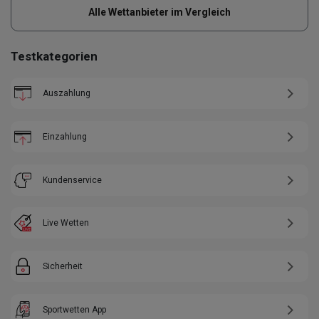
Alle Wettanbieter im Vergleich
Testkategorien
Auszahlung
Einzahlung
Kundenservice
Live Wetten
Sicherheit
Sportwetten App