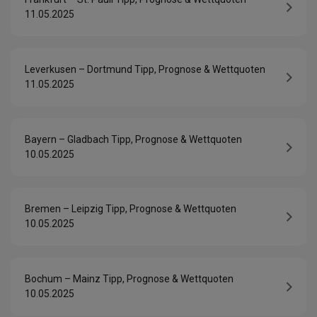
11.05.2025
Leverkusen – Dortmund Tipp, Prognose & Wettquoten
11.05.2025
Bayern – Gladbach Tipp, Prognose & Wettquoten
10.05.2025
Bremen – Leipzig Tipp, Prognose & Wettquoten
10.05.2025
Bochum – Mainz Tipp, Prognose & Wettquoten
10.05.2025