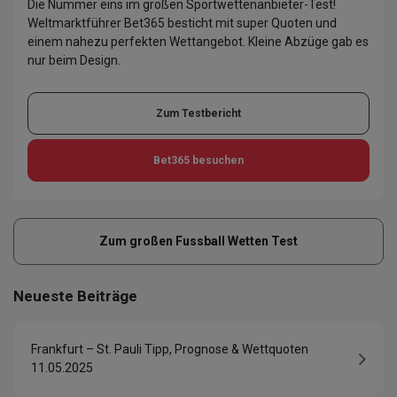
Die Nummer eins im großen Sportwettenanbieter-Test!
Weltmarktführer Bet365 besticht mit super Quoten und
einem nahezu perfekten Wettangebot. Kleine Abzüge gab es
nur beim Design.
Zum Testbericht
Bet365
besuchen
Zum großen Fussball Wetten Test
Neueste Beiträge
Frankfurt – St. Pauli Tipp, Prognose & Wettquoten
11.05.2025