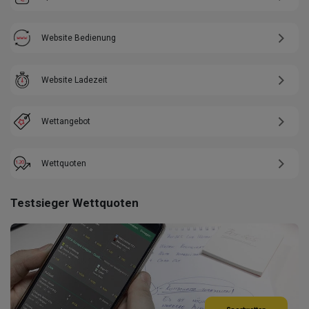
Website Bedienung
Website Ladezeit
Wettangebot
Wettquoten
Testsieger Wettquoten