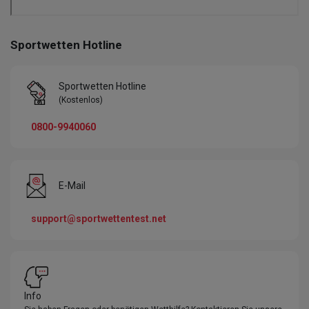
Sportwetten Hotline
Sportwetten Hotline
(Kostenlos)
0800-9940060
E-Mail
support@sportwettentest.net
Info