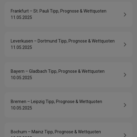
Frankfurt – St. Pauli Tipp, Prognose & Wettquoten
11.05.2025
Leverkusen – Dortmund Tipp, Prognose & Wettquoten
11.05.2025
Bayern – Gladbach Tipp, Prognose & Wettquoten
10.05.2025
Bremen – Leipzig Tipp, Prognose & Wettquoten
10.05.2025
Bochum – Mainz Tipp, Prognose & Wettquoten