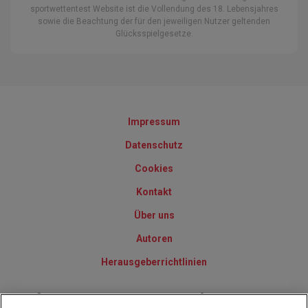
sportwettentest Website ist die Vollendung des 18. Lebensjahres
sowie die Beachtung der für den jeweiligen Nutzer geltenden
Glücksspielgesetze.
Impressum
Datenschutz
Cookies
Kontakt
Über uns
Autoren
Herausgeberrichtlinien
© 2010-2025 - Sportwettentest.net - Der große Sportwettentest