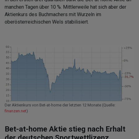
manchen Tagen über 10 %. Mittlerweile hat sich aber der
Aktienkurs des Buchmachers mit Wurzeln im
oberösterreichischen Wels stabilisiert.
Der Aktienkurs von Bet-at-home der letzten 12 Monate (Quelle:
finanzen.net
)
Bet-at-home Aktie stieg nach Erhalt
der deutschen Sportwettlizenz