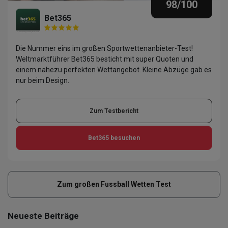
98
/100
Bet365
Die Nummer eins im großen Sportwettenanbieter-Test!
Weltmarktführer Bet365 besticht mit super Quoten und
einem nahezu perfekten Wettangebot. Kleine Abzüge gab es
nur beim Design.
Zum Testbericht
Bet365
besuchen
Zum großen Fussball Wetten Test
Neueste Beiträge