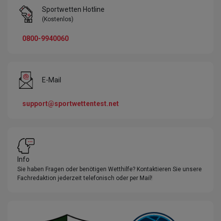
Sportwetten Hotline
(Kostenlos)
0800-9940060
E-Mail
support@sportwettentest.net
Info
Sie haben Fragen oder benötigen Wetthilfe? Kontaktieren Sie unsere
Fachredaktion jederzeit telefonisch oder per Mail!