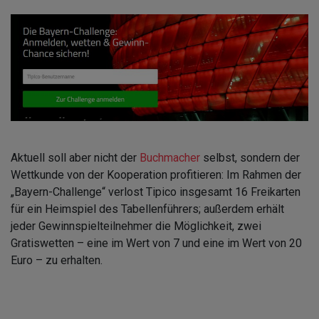
Aktuell soll aber nicht der
Buchmacher
selbst, sondern der
Wettkunde von der Kooperation profitieren: Im Rahmen der
„Bayern-Challenge“ verlost Tipico insgesamt 16 Freikarten
für ein Heimspiel des Tabellenführers; außerdem erhält
jeder Gewinnspielteilnehmer die Möglichkeit, zwei
Gratiswetten – eine im Wert von 7 und eine im Wert von 20
Euro – zu erhalten.