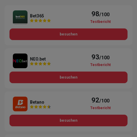
98
/100
Bet365
Testbericht
besuchen
93
/100
NEO.bet
Testbericht
besuchen
92
/100
Betano
Testbericht
besuchen