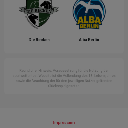
Die Recken
Alba Berlin
Rechtlicher Hinweis: Voraussetzung für die Nutzung der
sportwettentest Website ist die Vollendung des 18. Lebensjahres
sowie die Beachtung der für den jeweiligen Nutzer geltenden
Glücksspielgesetze.
Impressum