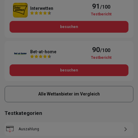
91
/100
Interwetten
Testbericht
besuchen
90
/100
Bet-at-home
Testbericht
besuchen
Alle Wettanbieter im Vergleich
Testkategorien
Auszahlung