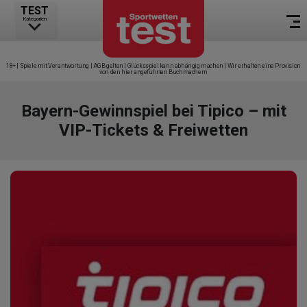
TEST
Kategorien
18+ | Spiele mit Verantwortung | AGB gelten | Glücksspiel kann abhängig machen | Wir erhalten eine Provision
von den hier angeführten Buchmachern
Bayern-Gewinnspiel bei Tipico – mit
VIP-Tickets & Freiwetten