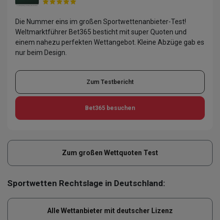
Die Nummer eins im großen Sportwettenanbieter-Test!
Weltmarktführer Bet365 besticht mit super Quoten und
einem nahezu perfekten Wettangebot. Kleine Abzüge gab es
nur beim Design.
Zum Testbericht
Bet365
besuchen
Zum großen Wettquoten Test
Sportwetten Rechtslage in Deutschland:
Alle Wettanbieter mit deutscher Lizenz